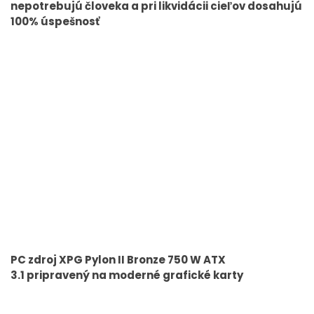
nepotrebujú človeka a pri likvidácii cieľov dosahujú
100% úspešnosť
PC zdroj XPG Pylon II Bronze 750 W ATX
3.1 pripravený na moderné grafické karty