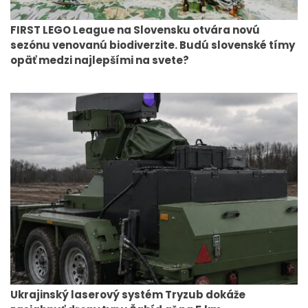
FIRST LEGO League na Slovensku otvára novú
sezónu venovanú biodiverzite. Budú slovenské tímy
opäť medzi najlepšími na svete?
Ukrajinský laserový systém Tryzub dokáže