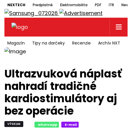
NEXTECH
Predplatné
Elektromobilita
PDF
ITR
Newsl
Magazín
Tipy na darčeky
Recenzie
Archív NXT
N
Ultrazvuková náplasť
nahradí tradičné
kardiostimulátory aj
bez operácie
VÝSKUM
whatsapp
E-mail