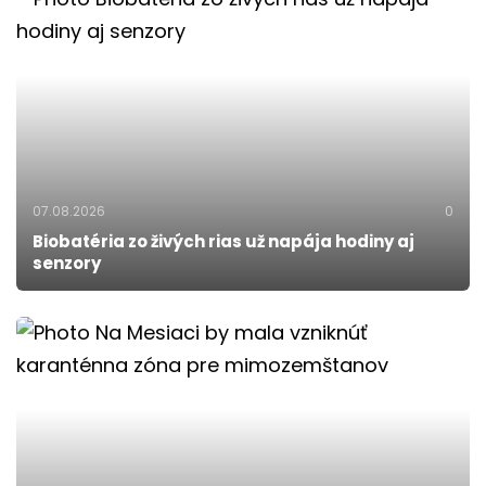
07.08.2026
0
Biobatéria zo živých rias už napája hodiny aj
senzory