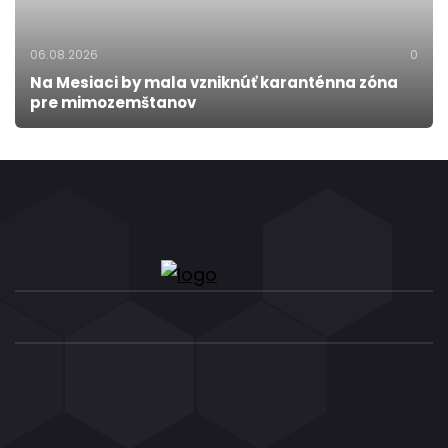
06.08.2026
0
Na Mesiaci by mala vzniknúť karanténna zóna
pre mimozemštanov