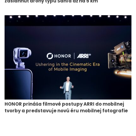
zasiahnuť drony typu Šahíd až na 5 km
HONOR prináša filmové postupy ARRI do mobilnej
tvorby a predstavuje novú éru mobilnej fotografie