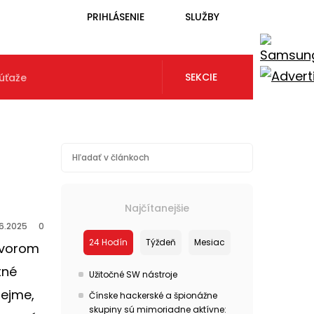
PRIHLÁSENIE
SLUŽBY
SEKCIE
úťaže
Najčítanejšie
6.2025
0
24 Hodín
Týždeň
Mesiac
 dvorom
tné
Užitočné SW nástroje
ejme,
Čínske hackerské a špionážne
skupiny sú mimoriadne aktívne: