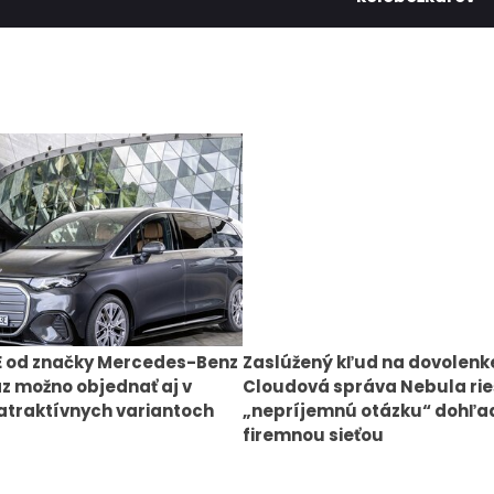
E od značky Mercedes-Benz
Zaslúžený kľud na dovolenk
az možno objednať aj v
Cloudová správa Nebula rie
atraktívnych variantoch
„nepríjemnú otázku“ dohľa
firemnou sieťou