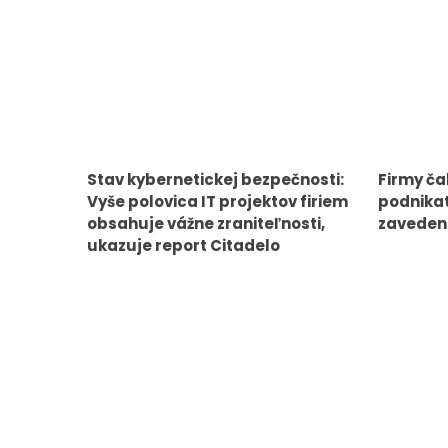
Stav kybernetickej bezpečnosti:
Firmy ča
Vyše polovica IT projektov firiem
podnikat
obsahuje vážne zraniteľnosti,
zavedeni
ukazuje report Citadelo