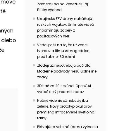
armové
Zamerali sa na Venezuelu aj
Blízky východ
té
Ukrajinské FPV drony naháňajú
ruských vojakov. Uniknuté videá
nných
pripomínajú zábery z
počítačových hier.
b alebo
Vedci prišli na to, čo už vedeli
že
tvorcovia filmu Armageddon
pred takmer 30 rokmi
Zlodeji už nepotrebujú páčidlo.
m
Moderné podvody nesú úplne iné
znaky
3D tlač za 20 sekúnd: OpenCAL
vyrobí celý predmet naraz
Nočné videnie už nebude iba
zelené. Nový prototyp okuliarov
premieňa infračervené svetlo na
farby.
Plávajúca veterná farma vytvorila