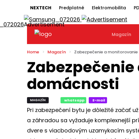
NEXTECH
Predplatné
Elektromobilita
PD
Magazín
Home
Magazín
Zabezpečenie a monitorovanie
Zabezpečenie 
domácnosti
MAGAZÍN
whatsapp
E-mail
Pri zabezpečení bytu je dôležité začať 
a záhradou sa vyžaduje komplexnejší p
dvere s viacbodovým uzamykacím systé