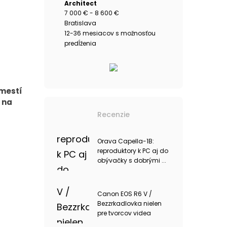
Architect
7 000 € - 8 600 €
Bratislava
12-36 mesiacov s možnosťou
predĺženia
zmestí
 na
Recenzie
Orava Capella-1B:
reproduktory k PC aj do
obývačky s dobrými ...
Canon EOS R6 V /
Bezzrkadlovka nielen
pre tvorcov videa