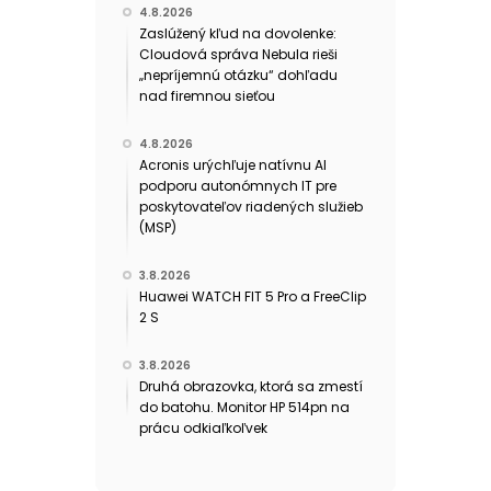
4.8.2026
Zaslúžený kľud na dovolenke:
Cloudová správa Nebula rieši
„nepríjemnú otázku“ dohľadu
nad firemnou sieťou
4.8.2026
Acronis urýchľuje natívnu AI
podporu autonómnych IT pre
poskytovateľov riadených služieb
(MSP)
3.8.2026
Huawei WATCH FIT 5 Pro a FreeClip
2 S
3.8.2026
Druhá obrazovka, ktorá sa zmestí
do batohu. Monitor HP 514pn na
prácu odkiaľkoľvek