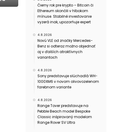
Čierny rok pre krypto – Bitcoin či
Ethereum skončili v hlbokom
mínuse. Stabilné investovanie
vyzerá inak, upozorňuje expert
4.8.2026
Novú VLE od značky Mercedes-
Benz si odteraz možno objednať
aj v ďalších atraktívnych
variantoch
4.8.2026
Sony predstavuje slúchadlá WH-
1000XM6 v novom olivovozelenom
farebnom variante
4.8.2026
Range Tover predstavuje na
Pebble Beach model Bespoke
Classic inšpirovaný modelom
Range Rover SV Ultra