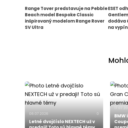
Range Tover predstavuje na Pebble
ESET odh
Beach model Bespoke Classic
Gentlem
inšpirovaný modelom Range Rover
dodáva ú
SV Ultra
na vypín
Mohlo
17.07.2
06.07.2026
0
BMW i
Letné dvojčíslo NEXTECH už v
Coupe
predaji! Toto sú hlavné témy
premi