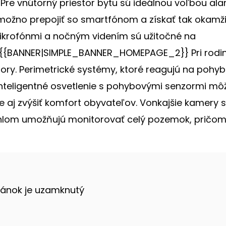
. Pre vnútorný priestor bytu sú ideálnou voľbou al
možno prepojiť so smartfónom a získať tak okamži
ikrofónmi a nočným videním sú užitočné na
. {{BANNER|SIMPLE_BANNER_HOMEPAGE_2}} Pri rodi
tory. Perimetrické systémy, ktoré reagujú na pohy
 Inteligentné osvetlenie s pohybovými senzormi mô
le aj zvýšiť komfort obyvateľov. Vonkajšie kamery s
uhlom umožňujú monitorovať celý pozemok, pričo
lánok je uzamknutý