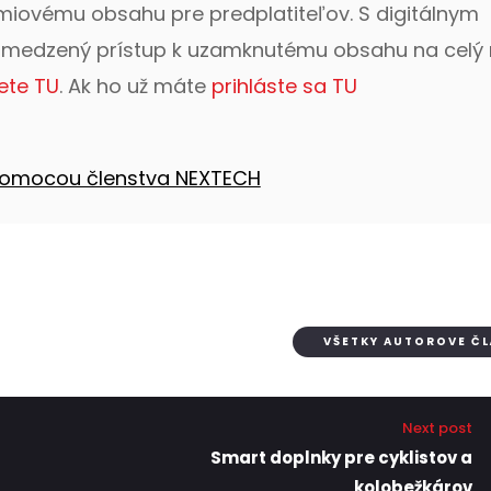
émiovému obsahu pre predplatiteľov. S digitálnym
bmedzený prístup k uzamknutému obsahu na celý 
ete TU
. Ak ho už máte
prihláste sa TU
 pomocou členstva NEXTECH
VŠETKY AUTOROVE Č
Next post
Smart doplnky pre cyklistov a
kolobežkárov