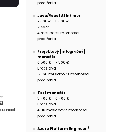
predĺženia
Java/React AI Inžinier
7 000 € - 11 000 €
Viedeň
4 mesiace s možnosťou
predĺženia
Projektový [integračný]
manažér
6 500 € - 7 500 €
Bratislava
12-60 mesiacov s možnosťou
predĺženia
Test manažér
e:
5 400 € - 6 400 €
ši
Bratislava
du nad
4-16 mesiacov s možnosťou
predĺženia
Azure Platform Engineer /