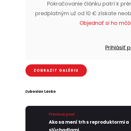
Pokračovanie článku patrí k pr
predplatným už od 10 € získate neo
Objednať si ho môž
Prihlásiť
ZOBRAZIT GALÉRIU
Ľuboslav Lacko
Previous post
Ako sa mení trh s reproduktormi a
slúchadlami