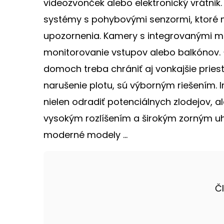
videozvonček alebo elektronický vrátnik
systémy s pohybovými senzormi, ktoré 
upozornenia. Kamery s integrovanými m
monitorovanie vstupov alebo balkónov
domoch treba chrániť aj vonkajšie pries
narušenie plotu, sú výborným riešením.
nielen odradiť potenciálnych zlodejov, a
vysokým rozlíšením a širokým zorným 
moderné modely ...
Č