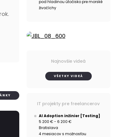
pod hladinou útočisko pre morské
živočíchy
rok.
Najnovšie videá
VŠETKY VIDEÁ
LÁNKY
IT projekty pre freelancerov
AI Adoption inžinier [Testing]
5 200 € - 6 200 €
Bratislava
4 mesiacov s možnosťou