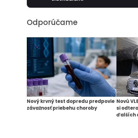
Odporúčame
Nový krvný test dopredu predpovie
Novú VL
závažnosť priebehu choroby
si odter
ďalších 