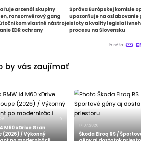
aľuje arzenál skupiny
Správa Európskej komisie o
en, ransomvérový gang
upozorňuje na oslabovanie 
točníkom vlastné nástroje
istoty a kvality legislatívne
anie EDR ochrany
procesu na Slovensku
 by vás zaujímať
026
0
17.07.2026
4 M60 xDrive Gran
 (2026) / Výkonný
Škoda Elroq RS / Športov
ant po modernizácii
gény aj dostatok priest