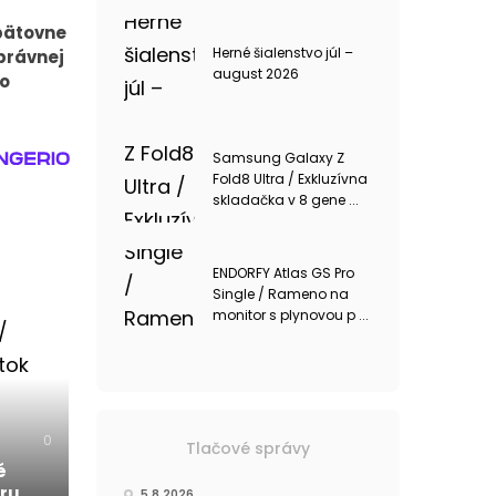
pätovne
Herné šialenstvo júl –
právnej
august 2026
ho
Samsung Galaxy Z
Fold8 Ultra / Exkluzívna
skladačka v 8 gene ...
ENDORFY Atlas GS Pro
Single / Rameno na
monitor s plynovou p ...
0
Tlačové správy
é
oru
5.8.2026