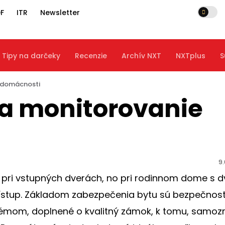
F
ITR
Newsletter
Tipy na darčeky
Recenzie
Archív NXT
NXTplus
S
 domácnosti
a monitorovanie
9.
už pri vstupných dverách, no pri rodinnom dome s
rístup. Základom zabezpečenia bytu sú bezpečnos
mom, doplnené o kvalitný zámok, k tomu, samozr