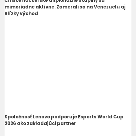
Čínske hackerské a špionážne skupiny sú
mimoriadne aktívne: Zamerali sa na Venezuelu aj
Blízky východ
Spoločnosť Lenovo podporuje Esports World Cup
2026 ako zakladajúci partner