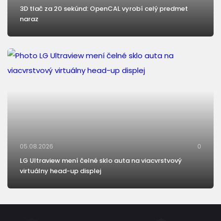
3D tlač za 20 sekúnd: OpenCAL vyrobí celý predmet
naraz
05.08.2026
0
LG Ultraview mení čelné sklo auta na viacvrstvový
virtuálny head-up displej