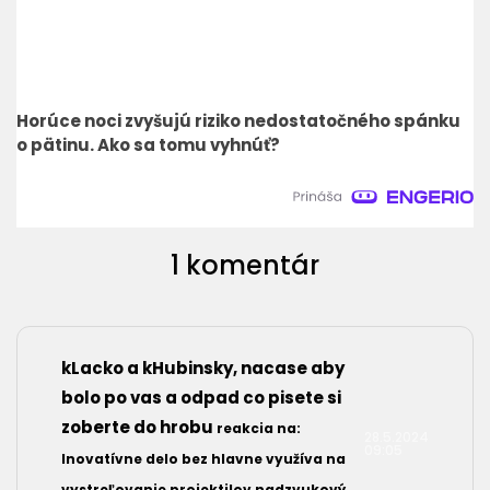
Horúce noci zvyšujú riziko nedostatočného spánku
o pätinu. Ako sa tomu vyhnúť?
1 komentár
kLacko a kHubinsky, nacase aby
bolo po vas a odpad co pisete si
zoberte do hrobu
reakcia na:
28.5.2024
09:05
Inovatívne delo bez hlavne využíva na
vystreľovanie projektilov nadzvukový