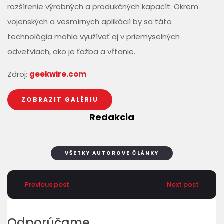
rozšírenie výrobných a produkčných kapacít. Okrem
vojenských a vesmírnych aplikácií by sa táto
technológia mohla využívať aj v priemyselných
odvetviach, ako je ťažba a vŕtanie.
Zdroj:
geekwire.com
.
ZOBRAZIT GALÉRIU
Redakcia
VŠETKY AUTOROVE ČLÁNKY
Previous post
Next post
Odporúčame