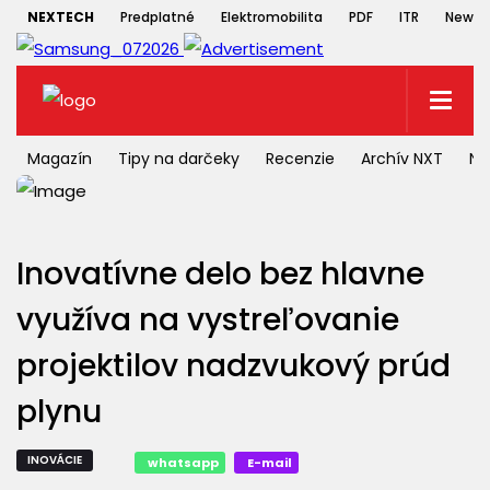
NEXTECH
Predplatné
Elektromobilita
PDF
ITR
Newsle
Magazín
Tipy na darčeky
Recenzie
Archív NXT
NX
Inovatívne delo bez hlavne
využíva na vystreľovanie
projektilov nadzvukový prúd
plynu
INOVÁCIE
whatsapp
E-mail