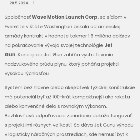
28.5.2024
1
Spoločnosť
Wave Motion Launch Corp.
so sídlom v
Everette v štáte Washington získala od americkej
armády kontrakt v hodnote takmer 1,6 milióna dolárov
na pokračovanie vývoja svojej technológie
Jet
Gun.
Koncepcia Jet Gun zahŕňa vystreľovanie
nadzvukového prúdu plynu, ktorý poháňa projektil
vysokou rýchlosťou.
Systém bez hlavne alebo akejkoľvek fyzickej konštrukcie
má potenciál byť až 100-krát kompaktnejší ako raketa
alebo konvenčné delo s rovnakým výkonom.
Bezhlavňové odpaľovacie zariadenie dokáže fungovať
s projektilmi rôznych veľkostí, čo dáva Jet Gunu výhodu
v logisticky náročných prostrediach, kde nemusí byť k