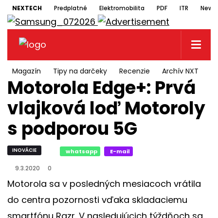
NEXTECH
Predplatné
Elektromobilita
PDF
ITR
Newsl
Magazín
Tipy na darčeky
Recenzie
Archív NXT
N
Motorola Edge+: Prvá
vlajková loď Motoroly
s podporou 5G
INOVÁCIE
whatsapp
E-mail
9.3.2020
0
Motorola sa v posledných mesiacoch vrátila
do centra pozornosti vďaka skladaciemu
smartfónu Razr. V nasledujúcich týždňoch sa