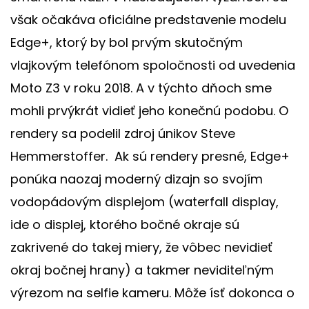
však očakáva oficiálne predstavenie modelu
Edge+, ktorý by bol prvým skutočným
vlajkovým telefónom spoločnosti od uvedenia
Moto Z3 v roku 2018. A v týchto dňoch sme
mohli prvýkrát vidieť jeho konečnú podobu. O
rendery sa podelil zdroj únikov Steve
Hemmerstoffer. Ak sú rendery presné, Edge+
ponúka naozaj moderný dizajn so svojím
vodopádovým displejom (waterfall display,
ide o displej, ktorého bočné okraje sú
zakrivené do takej miery, že vôbec nevidieť
okraj bočnej hrany) a takmer neviditeľným
výrezom na selfie kameru. Môže ísť dokonca o