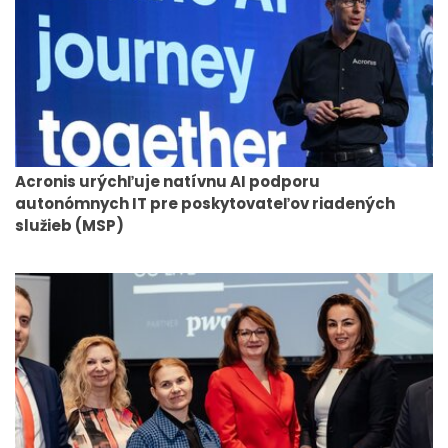
Acronis urýchľuje natívnu AI podporu
autonómnych IT pre poskytovateľov riadených
služieb (MSP)