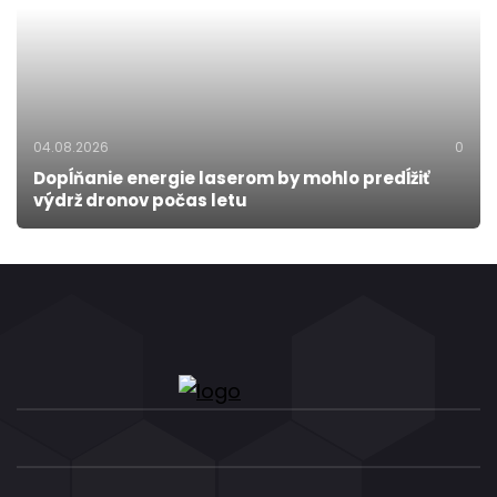
04.08.2026
0
Dopĺňanie energie laserom by mohlo predĺžiť
výdrž dronov počas letu