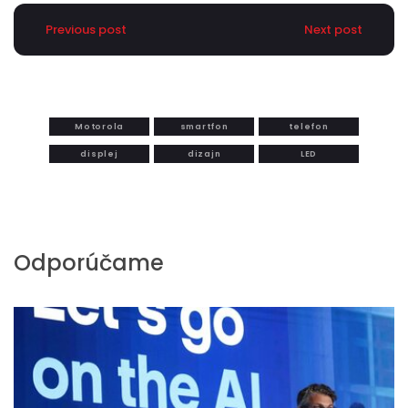
Previous post
Next post
Motorola
smartfon
telefon
displej
dizajn
LED
Odporúčame