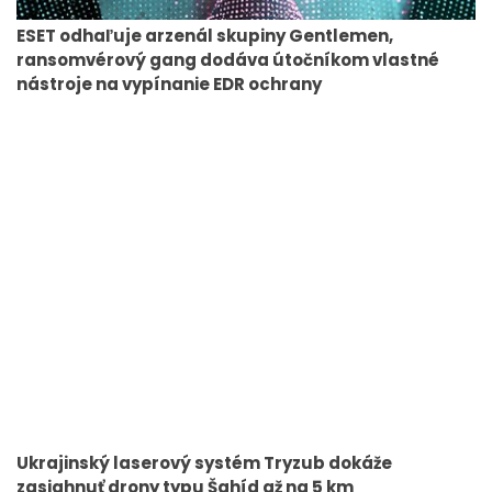
ESET odhaľuje arzenál skupiny Gentlemen,
ransomvérový gang dodáva útočníkom vlastné
nástroje na vypínanie EDR ochrany
Ukrajinský laserový systém Tryzub dokáže
zasiahnuť drony typu Šahíd až na 5 km