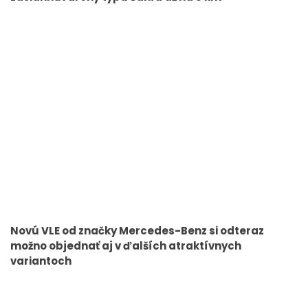
Novú VLE od značky Mercedes-Benz si odteraz
možno objednať aj v ďalších atraktívnych
variantoch