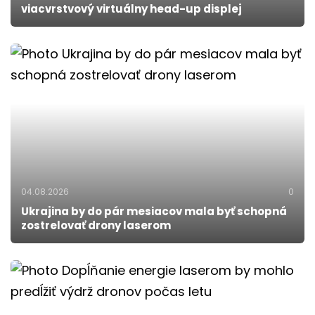
viacvrstvový virtuálny head-up displej
04.08.2026
0
Ukrajina by do pár mesiacov mala byť schopná
zostrelovať drony laserom