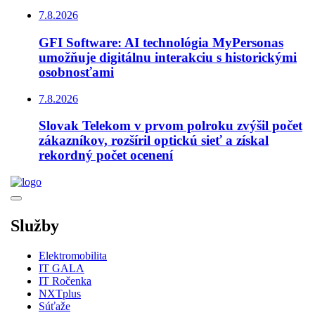
7.8.2026
GFI Software: AI technológia MyPersonas
umožňuje digitálnu interakciu s historickými
osobnosťami
7.8.2026
Slovak Telekom v prvom polroku zvýšil počet
zákazníkov, rozšíril optickú sieť a získal
rekordný počet ocenení
Služby
Elektromobilita
IT GALA
IT Ročenka
NXTplus
Súťaže