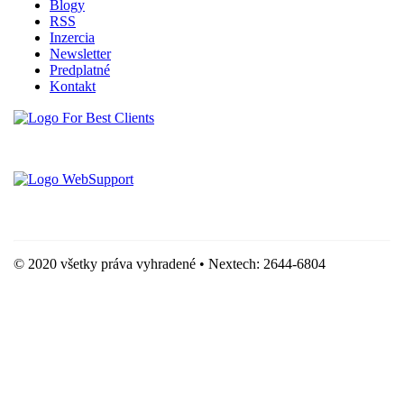
Blogy
RSS
Inzercia
Newsletter
Predplatné
Kontakt
Vytvorené spoločnosťou For Best Clients, s.r.o.
Hostingove služby poskytuje spoločnosť WebSupport, s.r.o.
© 2020 všetky práva vyhradené • Nextech: 2644-6804