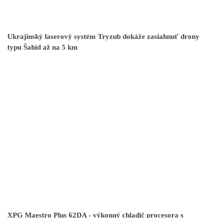
Ukrajinský laserový systém Tryzub dokáže zasiahnuť drony
typu Šahíd až na 5 km
XPG Maestro Plus 62DA - výkonný chladič procesora s