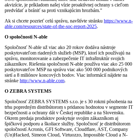
akvizície, je príkladom našej vízie proaktívnej ochrany s cieľom
predvídať a brániť sa proti vznikajúcim hrozbám."
Ak si chcete pozrieť celú správu, navštívte stránku
https://www.n-
able.com/resources/state-of-the-soc-report-2025
.
O spoločnosti N-able
Spoločnosť N-able už viac ako 20 rokov dodáva nástroje
poskytovateľom riadených služieb (MSP), ktorí ich používajú na
správu, monitorovanie a zabezpečenie IT infraštruktúr svojich
zákazníkov. Riešenia spoločnosti N-able používa viac ako 25 000
poskytovateľov MSP na správu viac ako 500 000 podnikových
sietí a 8 miliónov koncových bodov. Viac informácií nájdete na
stránke
http://www.n-able.com
.
O ZEBRA SYSTEMS
Spoločnosť ZEBRA SYSTEMS s.r.o. je s 30 rokmi pôsobenia na
trhu popredným distribútorom s pridanou hodnotou v segmente IT
bezpečnosti a ochrany dát v Českej republike a na Slovensku.
Okrem predaja produktov poskytuje svojim zákazníkom aj
špičkovú podporu a školiace služby. Spoločnosť je distribútorom
spoločností Acronis, GFI Software, Cloudflare, AST, Company
(Un)Hacked, Simeon Cloud, Virtuozzo, Impossible Cloud a N-