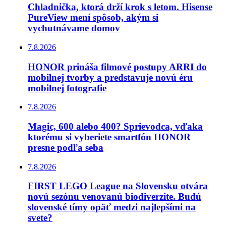
Chladnička, ktorá drží krok s letom. Hisense
PureView mení spôsob, akým si
vychutnávame domov
7.8.2026
HONOR prináša filmové postupy ARRI do
mobilnej tvorby a predstavuje novú éru
mobilnej fotografie
7.8.2026
Magic, 600 alebo 400? Sprievodca, vďaka
ktorému si vyberiete smartfón HONOR
presne podľa seba
7.8.2026
FIRST LEGO League na Slovensku otvára
novú sezónu venovanú biodiverzite. Budú
slovenské tímy opäť medzi najlepšími na
svete?