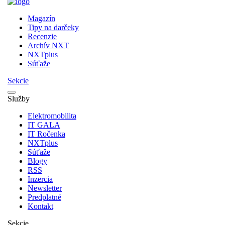
Magazín
Tipy na darčeky
Recenzie
Archív NXT
NXTplus
Súťaže
Sekcie
Služby
Elektromobilita
IT GALA
IT Ročenka
NXTplus
Súťaže
Blogy
RSS
Inzercia
Newsletter
Predplatné
Kontakt
Sekcie