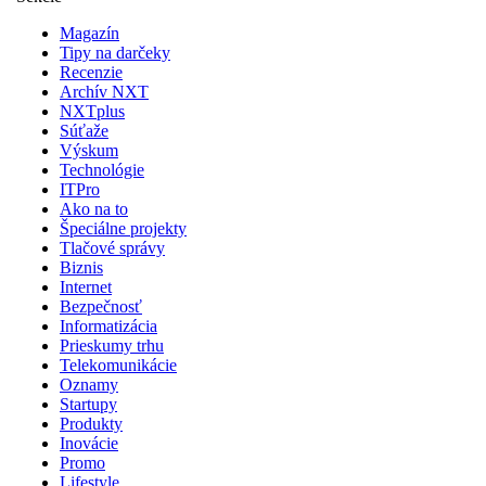
Magazín
Tipy na darčeky
Recenzie
Archív NXT
NXTplus
Súťaže
Výskum
Technológie
ITPro
Ako na to
Špeciálne projekty
Tlačové správy
Biznis
Internet
Bezpečnosť
Informatizácia
Prieskumy trhu
Telekomunikácie
Oznamy
Startupy
Produkty
Inovácie
Promo
Lifestyle