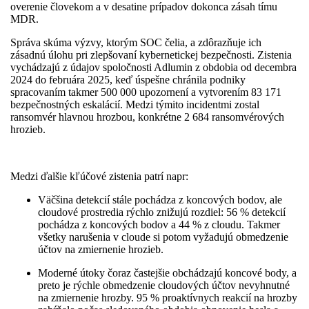
overenie človekom a v desatine prípadov dokonca zásah tímu
MDR.
Správa skúma výzvy, ktorým SOC čelia, a zdôrazňuje ich
zásadnú úlohu pri zlepšovaní kybernetickej bezpečnosti. Zistenia
vychádzajú z údajov spoločnosti Adlumin z obdobia od decembra
2024 do februára 2025, keď úspešne chránila podniky
spracovaním takmer 500 000 upozornení a vytvorením 83 171
bezpečnostných eskalácií. Medzi týmito incidentmi zostal
ransomvér hlavnou hrozbou, konkrétne 2 684 ransomvérových
hrozieb.
Medzi ďalšie kľúčové zistenia patrí napr:
Väčšina detekcií stále pochádza z koncových bodov, ale
cloudové prostredia rýchlo znižujú rozdiel: 56 % detekcií
pochádza z koncových bodov a 44 % z cloudu. Takmer
všetky narušenia v cloude si potom vyžadujú obmedzenie
účtov na zmiernenie hrozieb.
Moderné útoky čoraz častejšie obchádzajú koncové body, a
preto je rýchle obmedzenie cloudových účtov nevyhnutné
na zmiernenie hrozby. 95 % proaktívnych reakcií na hrozby