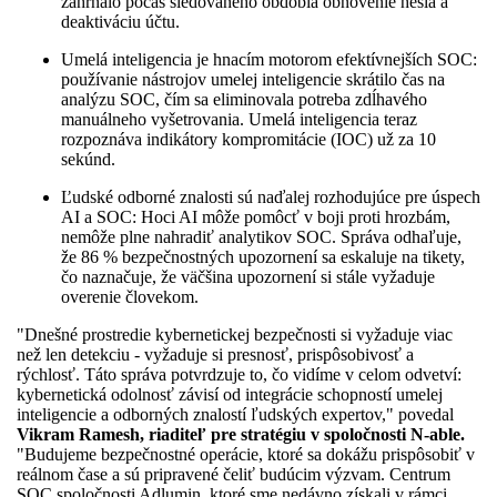
zahŕňalo počas sledovaného obdobia obnovenie hesla a
deaktiváciu účtu.
Umelá inteligencia je hnacím motorom efektívnejších SOC:
používanie nástrojov umelej inteligencie skrátilo čas na
analýzu SOC, čím sa eliminovala potreba zdĺhavého
manuálneho vyšetrovania. Umelá inteligencia teraz
rozpoznáva indikátory kompromitácie (IOC) už za 10
sekúnd.
Ľudské odborné znalosti sú naďalej rozhodujúce pre úspech
AI a SOC: Hoci AI môže pomôcť v boji proti hrozbám,
nemôže plne nahradiť analytikov SOC. Správa odhaľuje,
že 86 % bezpečnostných upozornení sa eskaluje na tikety,
čo naznačuje, že väčšina upozornení si stále vyžaduje
overenie človekom.
"Dnešné prostredie kybernetickej bezpečnosti si vyžaduje viac
než len detekciu - vyžaduje si presnosť, prispôsobivosť a
rýchlosť. Táto správa potvrdzuje to, čo vidíme v celom odvetví:
kybernetická odolnosť závisí od integrácie schopností umelej
inteligencie a odborných znalostí ľudských expertov," povedal
Vikram Ramesh, riaditeľ pre stratégiu v spoločnosti N-able.
"Budujeme bezpečnostné operácie, ktoré sa dokážu prispôsobiť v
reálnom čase a sú pripravené čeliť budúcim výzvam. Centrum
SOC spoločnosti Adlumin, ktoré sme nedávno získali v rámci