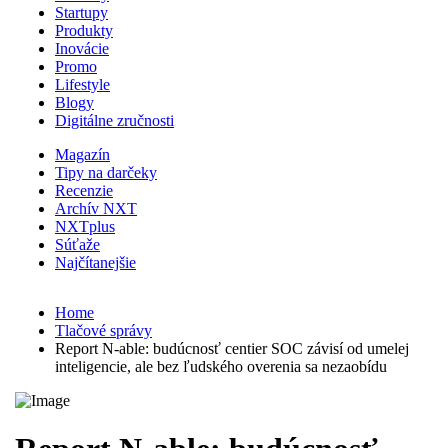
Startupy
Produkty
Inovácie
Promo
Lifestyle
Blogy
Digitálne zručnosti
Magazín
Tipy na darčeky
Recenzie
Archív NXT
NXTplus
Súťaže
Najčítanejšie
Home
Tlačové správy
Report N-able: budúcnosť centier SOC závisí od umelej
inteligencie, ale bez ľudského overenia sa nezaobídu