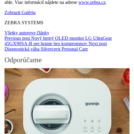
able. Viac informácií nájdete na adrese
www.zebra.cz
.
Zobrazit Galériu
ZEBRA SYSTEMS
Všetky autorove články
Previous post
Nový herný OLED monitor LG UltraGear
45GX90SA-B pre hranie bez kompromisov
Next post
Diagnostická váha Silvercrest Personal Care
Odporúčame