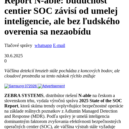
Report N-able: budúcnosť
centier SOC závisí od umelej
inteligencie, ale bez ľudského
overenia sa nezaobídu
Tlačové správy
whatsapp
E-mail
30.6.2025
0
Väčšina detekcií hrozieb stále pochádza z koncových bodov, ale
cloudové prostredia sa tento náskok rýchlo znižuje
ZEBRA SYSTEMS
, distribútor riešení
N-able
na českom a
slovenskom trhu, vydala výročnú správu
2025 State of the SOC
Report
, ktorá skúma trendy ovplyvňujúce bezpečnostné operácie
na základe reálnych poznatkov z Adlumin Managed Detection
and Response (MDR). Podľa správy je umelá inteligencia
dominantným faktorom zvyšovania efektívnosti bezpečnostných
operačných centier (SOC), ale väčšina výstrah stále vyžaduje