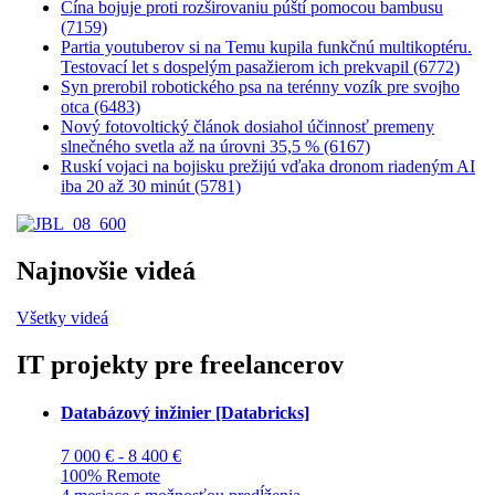
Čína bojuje proti rozširovaniu púští pomocou bambusu
(7159)
Partia youtuberov si na Temu kupila funkčnú multikoptéru.
Testovací let s dospelým pasažierom ich prekvapil (6772)
Syn prerobil robotického psa na terénny vozík pre svojho
otca (6483)
Nový fotovoltický článok dosiahol účinnosť premeny
slnečného svetla až na úrovni 35,5 % (6167)
Ruskí vojaci na bojisku prežijú vďaka dronom riadeným AI
iba 20 až 30 minút (5781)
Najnovšie videá
Všetky videá
IT projekty pre freelancerov
Databázový inžinier [Databricks]
7 000 € - 8 400 €
100% Remote