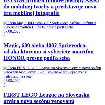
HONOR prináša filmové postupy ARRI
do mobilnej tvorby a predstavuje novú
éru mobilnej fotografie
07.08.2026
0
Magic, 600 alebo 400? Sprievodca,
vďaka ktorému si vyberiete smartfón
HONOR presne podľa seba
07.08.2026
0
FIRST LEGO League na Slovensku
otvára novú sezónu venovanú