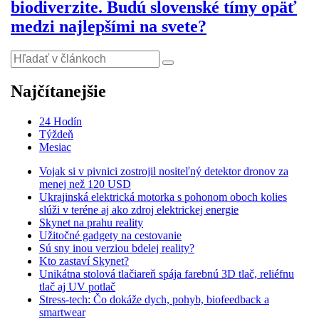
biodiverzite. Budú slovenské tímy opäť
medzi najlepšími na svete?
Najčítanejšie
24 Hodín
Týždeň
Mesiac
Vojak si v pivnici zostrojil nositeľný detektor dronov za
menej než 120 USD
Ukrajinská elektrická motorka s pohonom oboch kolies
slúži v teréne aj ako zdroj elektrickej energie
Skynet na prahu reality
Užitočné gadgety na cestovanie
Sú sny inou verziou bdelej reality?
Kto zastaví Skynet?
Unikátna stolová tlačiareň spája farebnú 3D tlač, reliéfnu
tlač aj UV potlač
Stress-tech: Čo dokáže dych, pohyb, biofeedback a
smartwear