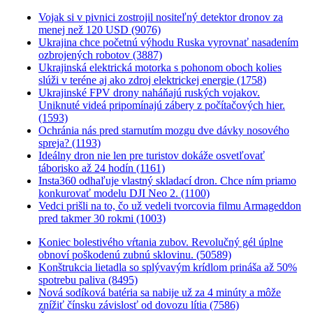
Vojak si v pivnici zostrojil nositeľný detektor dronov za
menej než 120 USD (9076)
Ukrajina chce početnú výhodu Ruska vyrovnať nasadením
ozbrojených robotov (3887)
Ukrajinská elektrická motorka s pohonom oboch kolies
slúži v teréne aj ako zdroj elektrickej energie (1758)
Ukrajinské FPV drony naháňajú ruských vojakov.
Uniknuté videá pripomínajú zábery z počítačových hier.
(1593)
Ochránia nás pred starnutím mozgu dve dávky nosového
spreja? (1193)
Ideálny dron nie len pre turistov dokáže osvetľovať
táborisko až 24 hodín (1161)
Insta360 odhaľuje vlastný skladací dron. Chce ním priamo
konkurovať modelu DJI Neo 2. (1100)
Vedci prišli na to, čo už vedeli tvorcovia filmu Armageddon
pred takmer 30 rokmi (1003)
Koniec bolestivého vŕtania zubov. Revolučný gél úplne
obnoví poškodenú zubnú sklovinu. (50589)
Konštrukcia lietadla so splývavým krídlom prináša až 50%
spotrebu paliva (8495)
Nová sodíková batéria sa nabije už za 4 minúty a môže
znížiť čínsku závislosť od dovozu lítia (7586)