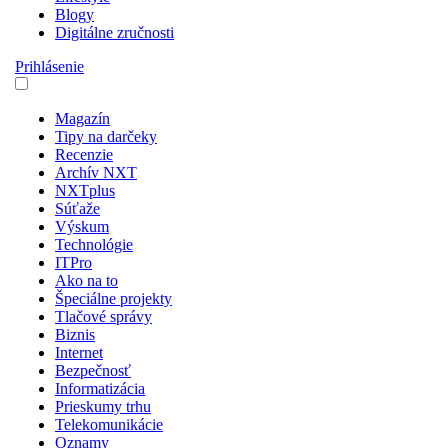
Blogy
Digitálne zručnosti
Prihlásenie
Magazín
Tipy na darčeky
Recenzie
Archív NXT
NXTplus
Súťaže
Výskum
Technológie
ITPro
Ako na to
Špeciálne projekty
Tlačové správy
Biznis
Internet
Bezpečnosť
Informatizácia
Prieskumy trhu
Telekomunikácie
Oznamy