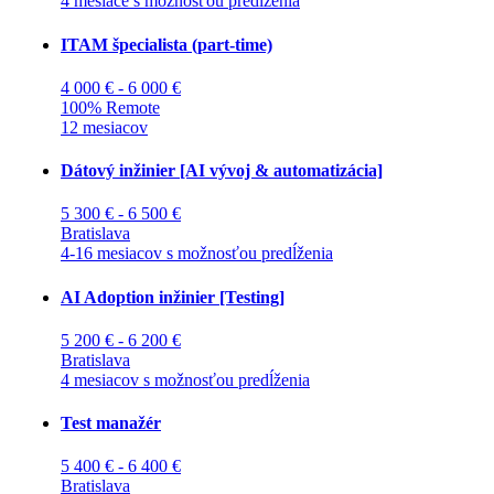
4 mesiace s možnosťou predĺženia
ITAM špecialista (part-time)
4 000 € - 6 000 €
100% Remote
12 mesiacov
Dátový inžinier [AI vývoj & automatizácia]
5 300 € - 6 500 €
Bratislava
4-16 mesiacov s možnosťou predĺženia
AI Adoption inžinier [Testing]
5 200 € - 6 200 €
Bratislava
4 mesiacov s možnosťou predĺženia
Test manažér
5 400 € - 6 400 €
Bratislava