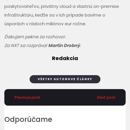
poskytovateľov, privátny cloud a vlastnú on-premise
infraštruktúru, keďže sa v ich prípade bavíme o
úsporách v rádoch miliónov eur ročne.
Ďakujem pekne za rozhovor.
Za NXT sa rozprával
Martin Drobný
.
Redakcia
VŠETKY AUTOROVE ČLÁNKY
Previous post
Next post
Odporúčame