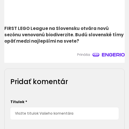
FIRST LEGO League na Slovensku otvára novú
sezónu venovanú biodiverzite. Budú slovenské tímy
opäť medzi najlepšími na svete?
Pridať komentár
Titulok
*