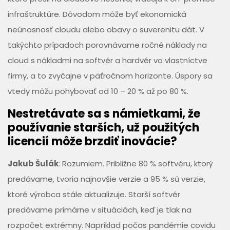
infraštruktúre. Dôvodom môže byť ekonomická
neúnosnosť cloudu alebo obavy o suverenitu dát. V
takýchto prípadoch porovnávame ročné náklady na
cloud s nákladmi na softvér a hardvér vo vlastníctve
firmy, a to zvyčajne v päťročnom horizonte. Úspory sa
vtedy môžu pohybovať od 10 – 20 % až po 80 %.
Nestretávate sa s námietkami, že
používanie starších, už použitých
licencií môže brzdiť inovácie?
Jakub Šulák
: Rozumiem. Približne 80 % softvéru, ktorý
predávame, tvoria najnovšie verzie a 95 % sú verzie,
ktoré výrobca stále aktualizuje. Starší softvér
predávame primárne v situáciách, keď je tlak na
rozpočet extrémny. Napríklad počas pandémie covidu