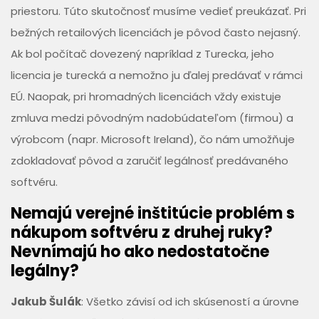
priestoru. Túto skutočnosť musíme vedieť preukázať. Pri
bežných retailových licenciách je pôvod často nejasný.
Ak bol počítač dovezený napríklad z Turecka, jeho
licencia je turecká a nemožno ju ďalej predávať v rámci
EÚ. Naopak, pri hromadných licenciách vždy existuje
zmluva medzi pôvodným nadobúdateľom (firmou) a
výrobcom (napr. Microsoft Ireland), čo nám umožňuje
zdokladovať pôvod a zaručiť legálnosť predávaného
softvéru.
Nemajú verejné inštitúcie problém s
nákupom softvéru z druhej ruky?
Nevnímajú ho ako nedostatočne
legálny?
Jakub Šulák
: Všetko závisí od ich skúseností a úrovne