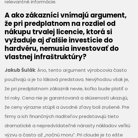
relevantné informácie.
A ako zákazníci vnímajú argument,
že pri predplatnom na rozdiel od
nákupu trvalej licencie, ktorá si
vyžaduje aj ďalšie investície do
hardvéru, nemusia investovať do
vlastnej infraštruktúry?
Jakub Šulák
: Áno, tento argument výrobcovia často
používajú a je to lákavá predstava. Nevýhodou však je,
že pri predplatnom zákazník nevie, koľko bude platiť o
tri roky. Cena nie je garantovaná a skúsenosti ukazujú,
že ceny výrazne stúpli a úvodné zľavy boli zrušené. Pre
firmy a ich finančných riaditeľov predstavujú tieto
dramatické a nepredvídateľné nárasty nákladov veľkú
výzvu a často až „nočnú moru“. Pri cloude je to ešte