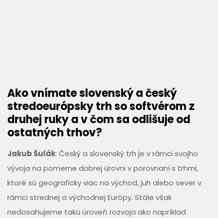
Ako vnímate slovenský a český
stredoeurópsky trh so ­soft­vérom z
druhej ruky a v čom sa odlišuje od
ostatných trhov?
Jakub Šulák
: Český a slovenský trh je v rámci svojho
vývoja na pomerne dobrej úrovni v porovnaní s trhmi,
ktoré sú geograficky viac na východ, juh alebo sever v
rámci strednej a východnej Európy. Stále však
nedosahujeme takú úroveň rozvoja ako napríklad