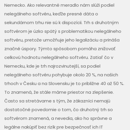
Nemecko. Ako relevantné meradlo nám slúži podiel
nelegálneho softvéru, keďže presné dáta o
sekundárnom trhu nie sú k dispozícii. Trh s druhotným
softvérom je úzko spätý s problematikou nelegálneho
softvéru, pretože umožňuje jeho legalizáciu a prináša
značné úspory. Týmto spôsobom pomáha znižovať
celkovú hodnotu nelegálneho softvéru. Zatiaľ čo v
Nemecku, kde je trh najrozvinutejší, sa podiel
nelegálneho softvéru pohybuje okolo 20 %, na našich
trhoch v Česku a na Slovensku je to približne 40 až 50 %.
To znamená, že stále máme priestor na zlepšenie.
Často sa stretávame s tým, že zákazníci nemajú
dostatočné povedomie o tom, čo druhotný trh so
softvérom znamená, a nevedia, ako ho správne a
legálne nakúpiť bez rizík pre bezpečnosť ich IT