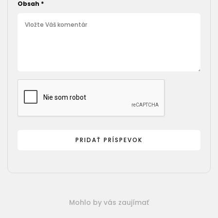
Obsah
*
Mohlo by vás zaujímať