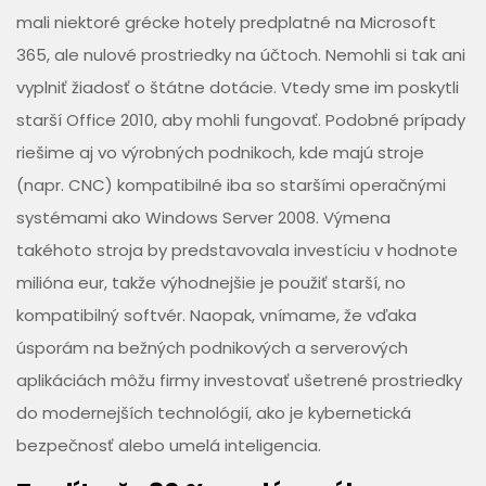
mali niektoré grécke hotely predplatné na Microsoft
365, ale nulové prostriedky na účtoch. Nemohli si tak ani
vyplniť žiadosť o štátne dotácie. Vtedy sme im poskytli
starší Office 2010, aby mohli fungovať. Podobné prípady
riešime aj vo výrobných podnikoch, kde majú stroje
(napr. CNC) kompatibilné iba so staršími operačnými
systémami ako Windows Server 2008. Výmena
takéhoto stroja by predstavovala investíciu v hodnote
milióna eur, takže výhodnejšie je použiť starší, no
kompatibilný softvér. Naopak, vnímame, že vďaka
úsporám na bežných podnikových a serverových
aplikáciách môžu firmy investovať ušetrené prostriedky
do modernejších technológií, ako je kybernetická
bezpečnosť alebo umelá inteligencia.