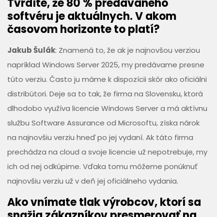
Tvrdíte, že 80 % predávaného
softvéru je aktuálnych. V akom
časovom horizonte to platí?
Jakub Šulák
: Znamená to, že ak je najnovšou verziou
napríklad Windows Server 2025, my predávame presne
túto verziu. Často ju máme k dispozícii skôr ako oficiálni
distribútori. Deje sa to tak, že firma na Slovensku, ktorá
dlhodobo využíva licencie Windows Server a má aktívnu
službu Software Assurance od Microsoftu, získa nárok
na najnovšiu verziu hneď po jej vydaní. Ak táto firma
prechádza na cloud a svoje licencie už nepotrebuje, my
ich od nej odkúpime. Vďaka tomu môžeme ponúknuť
najnovšiu verziu už v deň jej oficiálneho vydania.
Ako vnímate tlak výrobcov, ktorí sa
snažia zákazníkov presmerovať na