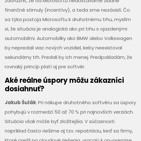
zdôrazniť, že od Microsoftu nedostávame žiadne
finančné stimuly (incentívy), a teda sme nezávislí. Čo
sa týka postoja Microsoftu k druhotnému trhu, myslím
si, že situácia je analogická ako pri trhu s ojazdenými
automobilmi. Automobilky ako BMW alebo Volkswagen
by nepredali viac nových vozidiel, keby neexistoval
sekundárny trh. Predali by ich menej. Predpokladám, že
rovnaký princíp platí aj pre softvér.
Aké reálne úspory môžu zákazníci
dosiahnuť?
Jakub Šulák
: Pri nákupe druhotného softvéru sa úspory
pohybujú v rozmedzí 50 až 70 % pri najnovších verziách.
Situácia však môže byť zložitejšia. V súčasnosti
napríklad často riešime aj tzv. repatriáciu, keď sa firmy,
ktoré prešli na cloudové riešenia, vracajú k on-premise