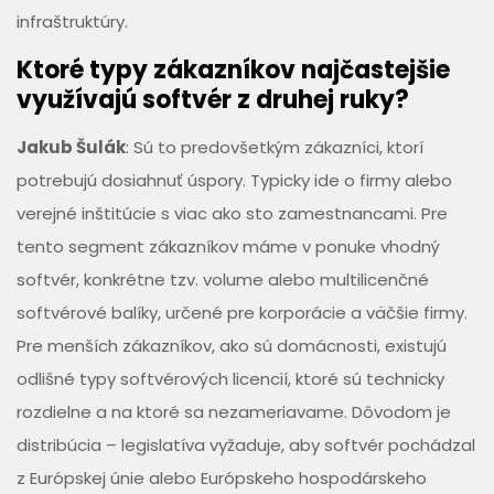
infraštruktúry.
Ktoré typy zákazníkov najčastejšie
využívajú softvér z druhej ruky?
Jakub Šulák
: Sú to predovšetkým zákazníci, ktorí
potrebujú dosiahnuť úspory. Typicky ide o firmy alebo
verejné inštitúcie s viac ako sto zamestnancami. Pre
tento segment zákazníkov máme v ponuke vhodný
softvér, konkrétne tzv. volume alebo multilicenčné
softvérové balíky, určené pre korporácie a väčšie firmy.
Pre menších zákazníkov, ako sú domácnosti, existujú
odlišné typy softvérových licencií, ktoré sú technicky
rozdielne a na ktoré sa nezameriavame. Dôvodom je
distribúcia – legislatíva vyžaduje, aby softvér pochádzal
z Európskej únie alebo Európskeho hospodárskeho