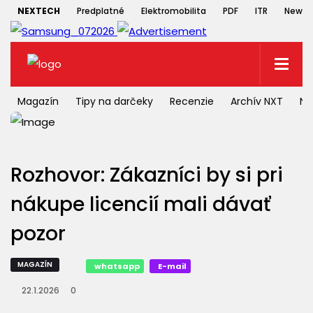
NEXTECH
Predplatné
Elektromobilita
PDF
ITR
Newsle
Magazín
Tipy na darčeky
Recenzie
Archív NXT
NX
Rozhovor: Zákazníci by si pri
nákupe licencií mali dávať
pozor
MAGAZÍN
whatsapp
E-mail
22.1.2026
0