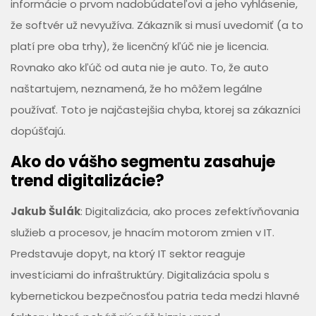
informácie o prvom nadobúdateľovi a jeho vyhlásenie,
že softvér už nevyužíva. Zákazník si musí uvedomiť (a to
platí pre oba trhy), že licenčný kľúč nie je licencia.
Rovnako ako kľúč od auta nie je auto. To, že auto
naštartujem, neznamená, že ho môžem legálne
používať. Toto je najčastejšia chyba, ktorej sa zákazníci
dopúšťajú.
Ako do vášho segmentu zasahuje
trend digitalizácie?
Jakub Šulák
: Digitalizácia, ako proces zefektívňovania
služieb a procesov, je hnacím motorom zmien v IT.
Predstavuje dopyt, na ktorý IT sektor reaguje
investíciami do infraštruktúry. Digitalizácia spolu s
kybernetickou bezpečnosťou patria teda medzi hlavné