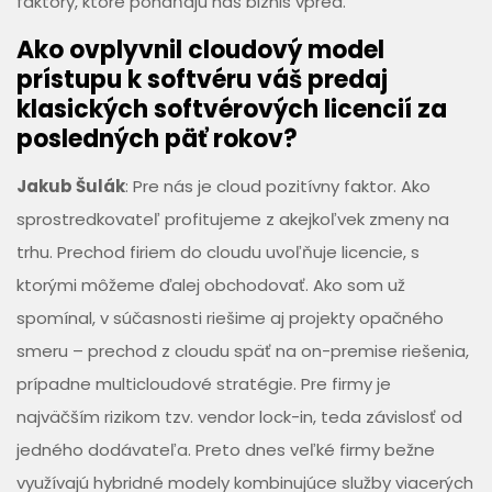
faktory, ktoré poháňajú náš biznis vpred.
Ako ovplyvnil cloudový model
prístupu k softvéru váš predaj
klasických softvérových licencií za
posledných päť rokov?
Jakub Šulák
: Pre nás je cloud pozitívny faktor. Ako
sprostredkovateľ profitujeme z akejkoľvek zmeny na
trhu. Prechod firiem do cloudu uvoľňuje licencie, s
ktorými môžeme ďalej obchodovať. Ako som už
spomínal, v súčasnosti riešime aj projekty opačného
smeru – prechod z cloudu späť na on-premise riešenia,
prípadne multicloudové stratégie. Pre firmy je
najväčším rizikom tzv. vendor lock-in, teda závislosť od
jedného dodávateľa. Preto dnes veľké firmy bežne
využívajú hybridné modely kombinujúce služby viacerých