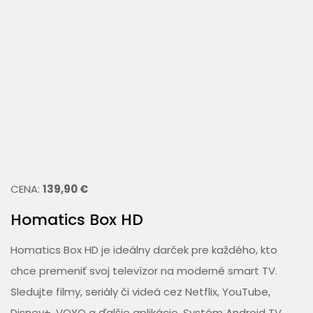
CENA:
139,90 €
Homatics Box HD
Homatics Box HD je ideálny darček pre každého, kto
chce premeniť svoj televízor na moderné smart TV.
Sledujte filmy, seriály či videá cez Netflix, YouTube,
Disney+, VOYO a ďalšie aplikácie. Systém Android TV