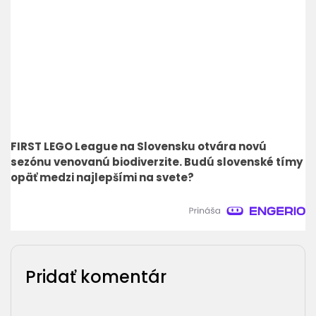
FIRST LEGO League na Slovensku otvára novú
sezónu venovanú biodiverzite. Budú slovenské tímy
opäť medzi najlepšími na svete?
Pridať komentár