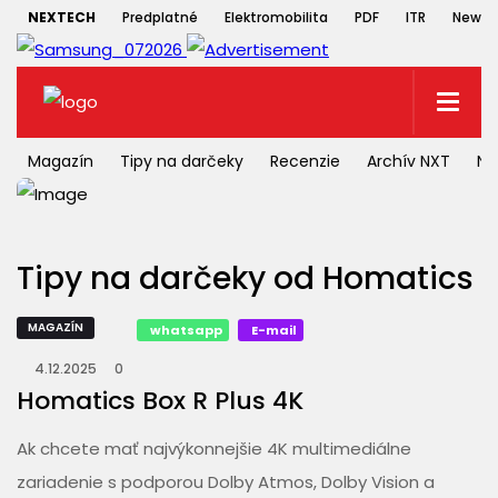
NEXTECH
Predplatné
Elektromobilita
PDF
ITR
Newsle
Magazín
Tipy na darčeky
Recenzie
Archív NXT
NX
Tipy na darčeky od Homatics
MAGAZÍN
whatsapp
E-mail
4.12.2025
0
Homatics Box R Plus 4K
Ak chcete mať najvýkonnejšie 4K multimediálne
zariadenie s podporou Dolby Atmos, Dolby Vision a