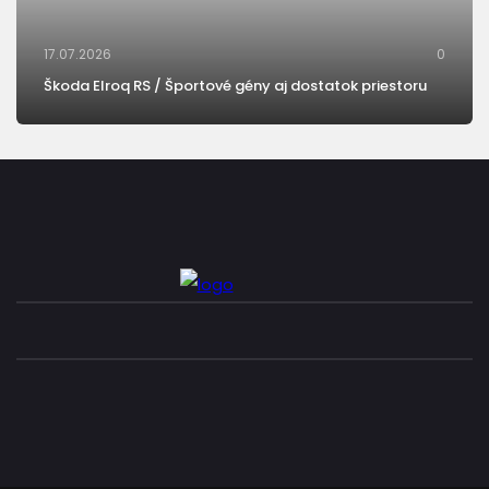
17.07.2026
0
Škoda Elroq RS / Športové gény aj dostatok priestoru