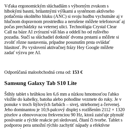
Vďaka ergonomickým slúchadlám s výborným zvukom s
hlbokými basmi, brilantnými výškami a systémom aktívneho
potlačenia okolitého hluku (ANC) si svoju hudbu vychutnáte aj v
hlučnom dopravnom prostriedku a nerušene môžete telefonovať aj
počas prechádzky na veternej ulici. Technológia Crystal Clear
Call na báze AI zvýrazní váš hlas a oddelí ho od rušivého
pozadia. Stačí sa slúchadiel dotknúť dvoma prstami a môžete si
zvoliť rôzne nastavenia, prípadne posunutím prsta ovládať
hlasitosť. Po vyslovení aktivačnej frázy Hey Google môžete
zadať výzvu pre AI.
Odporúčaná maloobchodná cena od:
153 €
Samsung Galaxy Tab S10 Lite
Štíhly tablet s hrúbkou len 6,6 mm a nízkou hmotnosťou ľahko
vložíte do kabelky, batoha alebo pohodlne vezmete do ruky. Je v
ponuke v troch štýlových farbách – sivej, striebornej a červenej.
Jeho dominantou je 10,9-palcový displej s rozlíšením 2112 × 1320
pixelov a obnovovacou frekvenciou 90 Hz, ktorá zaisťuje plynulé
posúvanie a rýchle reakcie pri sledovaní, čítaní či tvorbe. Tablet s
podporou pera umožní rýchlo zachytiť nápady a efektívne