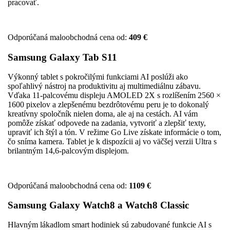
pracovať.
Odporúčaná maloobchodná cena od:
409 €
Samsung Galaxy Tab S11
Výkonný tablet s pokročilými funkciami AI poslúži ako
spoľahlivý nástroj na produktivitu aj multimediálnu zábavu.
Vďaka 11-palcovému displeju AMOLED 2X s rozlíšením 2560 ×
1600 pixelov a zlepšenému bezdrôtovému peru je to dokonalý
kreatívny spoločník nielen doma, ale aj na cestách. AI vám
pomôže získať odpovede na zadania, vytvoriť a zlepšiť texty,
upraviť ich štýl a tón. V režime Go Live získate informácie o tom,
čo sníma kamera. Tablet je k dispozícii aj vo väčšej verzii Ultra s
brilantným 14,6-palcovým displejom.
Odporúčaná maloobchodná cena od:
1109 €
Samsung Galaxy Watch8 a Watch8 Classic
Hlavným lákadlom smart hodiniek sú zabudované funkcie AI s