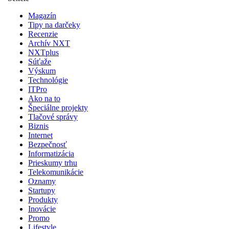
Magazín
Tipy na darčeky
Recenzie
Archív NXT
NXTplus
Súťaže
Výskum
Technológie
ITPro
Ako na to
Špeciálne projekty
Tlačové správy
Biznis
Internet
Bezpečnosť
Informatizácia
Prieskumy trhu
Telekomunikácie
Oznamy
Startupy
Produkty
Inovácie
Promo
Lifestyle