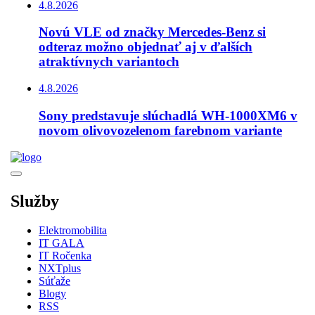
4.8.2026
Novú VLE od značky Mercedes-Benz si
odteraz možno objednať aj v ďalších
atraktívnych variantoch
4.8.2026
Sony predstavuje slúchadlá WH-1000XM6 v
novom olivovozelenom farebnom variante
Služby
Elektromobilita
IT GALA
IT Ročenka
NXTplus
Súťaže
Blogy
RSS