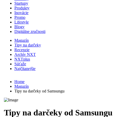
Startupy
Produkty
Inovácie
Promo
Lifestyle
Blogy
Digitálne zručnosti
Magazín
Tipy na darčeky
Recenzie
Archív NXT
NXTplus
Súťaže
Najčítanejšie
Home
Magazín
Tipy na darčeky od Samsungu
Tipy na darčeky od Samsungu