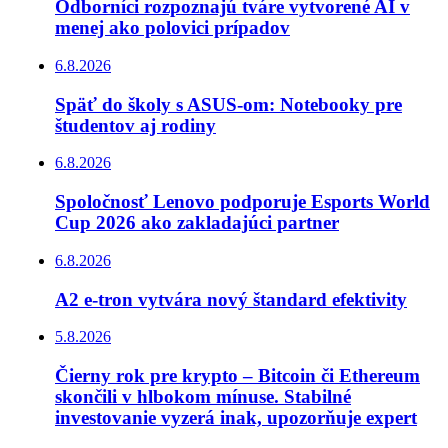
Odborníci rozpoznajú tváre vytvorené AI v
menej ako polovici prípadov
6.8.2026
Späť do školy s ASUS-om: Notebooky pre
študentov aj rodiny
6.8.2026
Spoločnosť Lenovo podporuje Esports World
Cup 2026 ako zakladajúci partner
6.8.2026
A2 e-tron vytvára nový štandard efektivity
5.8.2026
Čierny rok pre krypto – Bitcoin či Ethereum
skončili v hlbokom mínuse. Stabilné
investovanie vyzerá inak, upozorňuje expert