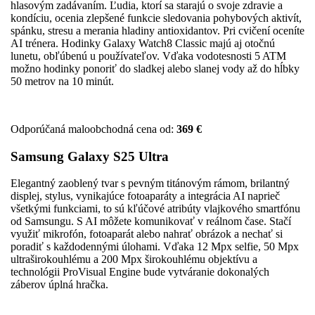
hlasovým zadávaním. Ľudia, ktorí sa starajú o svoje zdravie a
kondíciu, ocenia zlepšené funkcie sledovania pohybových aktivít,
spánku, stresu a merania hladiny antioxidantov. Pri cvičení oceníte
AI trénera. Hodinky Galaxy Watch8 Classic majú aj otočnú
lunetu, obľúbenú u používateľov. Vďaka vodotesnosti 5 ATM
možno hodinky ponoriť do sladkej alebo slanej vody až do hĺbky
50 metrov na 10 minút.
Odporúčaná maloobchodná cena od:
369 €
Samsung Galaxy S25 Ultra
Elegantný zaoblený tvar s pevným titánovým rámom, brilantný
displej, stylus, vynikajúce foto­aparáty a integrácia AI naprieč
všetkými funkciami, to sú kľúčové atribúty vlajkového smartfónu
od Samsungu. S AI môžete komunikovať v reálnom čase. Stačí
využiť mikrofón, foto­aparát alebo nahrať obrázok a nechať si
poradiť s každodennými úlohami. Vďaka 12 Mpx selfie, 50 Mpx
ultraširokouhlému a 200 Mpx širokouhlému objektívu a
technológii ProVisual Engine bude vytváranie dokonalých
záberov úplná hračka.