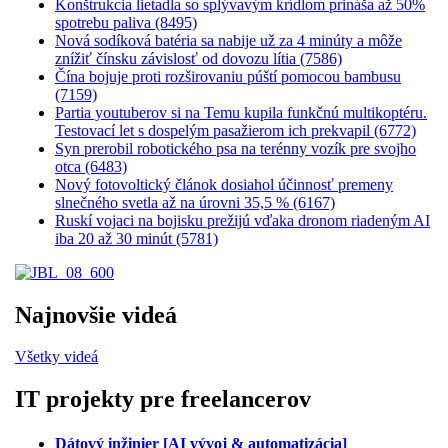
Konštrukcia lietadla so splývavým krídlom prináša až 50%
spotrebu paliva (8495)
Nová sodíková batéria sa nabije už za 4 minúty a môže
znížiť čínsku závislosť od dovozu lítia (7586)
Čína bojuje proti rozširovaniu púští pomocou bambusu
(7159)
Partia youtuberov si na Temu kupila funkčnú multikoptéru.
Testovací let s dospelým pasažierom ich prekvapil (6772)
Syn prerobil robotického psa na terénny vozík pre svojho
otca (6483)
Nový fotovoltický článok dosiahol účinnosť premeny
slnečného svetla až na úrovni 35,5 % (6167)
Ruskí vojaci na bojisku prežijú vďaka dronom riadeným AI
iba 20 až 30 minút (5781)
Najnovšie videá
Všetky videá
IT projekty pre freelancerov
Dátový inžinier [AI vývoj & automatizácia]