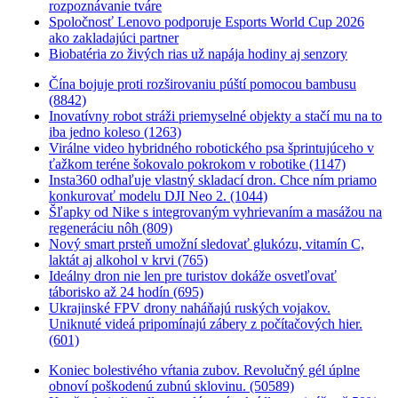
rozpoznávanie tváre
Spoločnosť Lenovo podporuje Esports World Cup 2026
ako zakladajúci partner
Biobatéria zo živých rias už napája hodiny aj senzory
Čína bojuje proti rozširovaniu púští pomocou bambusu
(8842)
Inovatívny robot stráži priemyselné objekty a stačí mu na to
iba jedno koleso (1263)
Virálne video hybridného robotického psa šprintujúceho v
ťažkom teréne šokovalo pokrokom v robotike (1147)
Insta360 odhaľuje vlastný skladací dron. Chce ním priamo
konkurovať modelu DJI Neo 2. (1044)
Šľapky od Nike s integrovaným vyhrievaním a masážou na
regeneráciu nôh (809)
Nový smart prsteň umožní sledovať glukózu, vitamín C,
laktát aj alkohol v krvi (765)
Ideálny dron nie len pre turistov dokáže osvetľovať
táborisko až 24 hodín (695)
Ukrajinské FPV drony naháňajú ruských vojakov.
Uniknuté videá pripomínajú zábery z počítačových hier.
(601)
Koniec bolestivého vŕtania zubov. Revolučný gél úplne
obnoví poškodenú zubnú sklovinu. (50589)