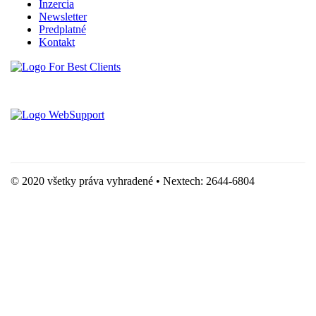
Inzercia
Newsletter
Predplatné
Kontakt
Vytvorené spoločnosťou For Best Clients, s.r.o.
Hostingove služby poskytuje spoločnosť WebSupport, s.r.o.
© 2020 všetky práva vyhradené • Nextech: 2644-6804