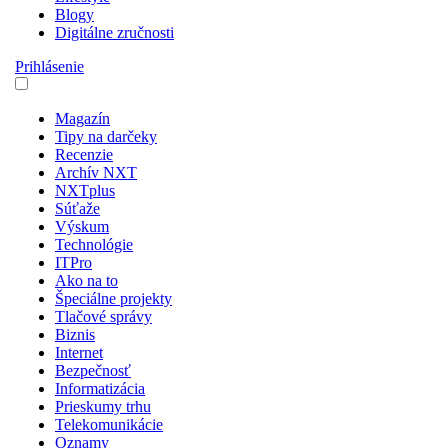
Blogy
Digitálne zručnosti
Prihlásenie
Magazín
Tipy na darčeky
Recenzie
Archív NXT
NXTplus
Súťaže
Výskum
Technológie
ITPro
Ako na to
Špeciálne projekty
Tlačové správy
Biznis
Internet
Bezpečnosť
Informatizácia
Prieskumy trhu
Telekomunikácie
Oznamy