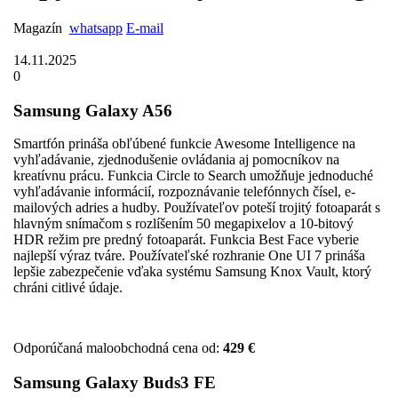
Magazín
whatsapp
E-mail
14.11.2025
0
Samsung Galaxy A56
Smartfón prináša obľúbené funkcie Awesome Intelligence na
vyhľadávanie, zjednodušenie ovládania aj pomocníkov na
kreatívnu prácu. Funkcia Circle to Search umožňuje jednoduché
vyhľadávanie informácií, rozpoznávanie telefónnych čísel, e-
mailových adries a hudby. Používateľov poteší trojitý fotoaparát s
hlavným snímačom s rozlíšením 50 megapixelov a 10-bitový
HDR režim pre predný fotoaparát. Funkcia Best Face vyberie
najlepší výraz tváre. Používateľské rozhranie One UI 7 prináša
lepšie zabezpečenie vďaka systému Samsung Knox Vault, ktorý
chráni citlivé údaje.
Odporúčaná maloobchodná cena od:
429 €
Samsung Galaxy Buds3 FE