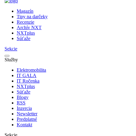
Magazín
Tipy na darčeky
Recenzie
Archív NXT
NXTplus
Súťaže
Sekcie
Služby
Elektromobilita
IT GALA
IT Ročenka
NXTplus
Súťaže
Blogy
RSS
Inzercia
Newsletter
Predplatné
Kontakt
Sekcie