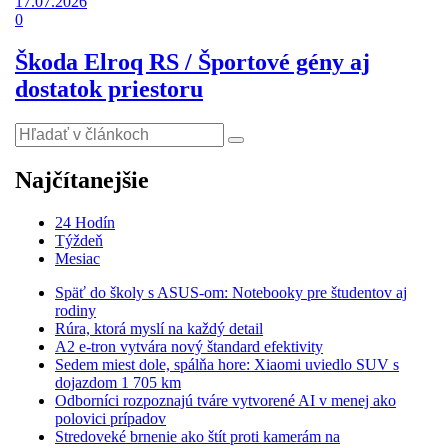
17.07.2026
0
Škoda Elroq RS / Športové gény aj
dostatok priestoru
Najčítanejšie
24 Hodín
Týždeň
Mesiac
Späť do školy s ASUS-om: Notebooky pre študentov aj
rodiny
Rúra, ktorá myslí na každý detail
A2 e-tron vytvára nový štandard efektivity
Sedem miest dole, spálňa hore: Xiaomi uviedlo SUV s
dojazdom 1 705 km
Odborníci rozpoznajú tváre vytvorené AI v menej ako
polovici prípadov
Stredoveké brnenie ako štít proti kamerám na