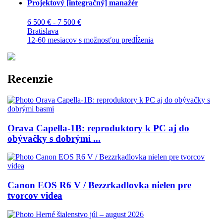
Projektový [integračný] manažér
6 500 € - 7 500 €
Bratislava
12-60 mesiacov s možnosťou predĺženia
Recenzie
Orava Capella-1B: reproduktory k PC aj do
obývačky s dobrými ...
Canon EOS R6 V / Bezzrkadlovka nielen pre
tvorcov videa