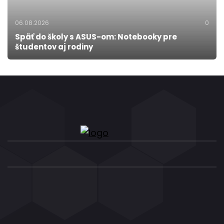
06.08.2026
0
Späť do školy s ASUS-om: Notebooky pre
študentov aj rodiny