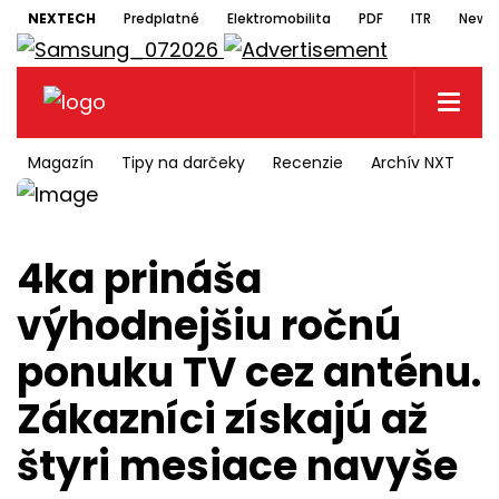
NEXTECH
Predplatné
Elektromobilita
PDF
ITR
Newsl
Magazín
Tipy na darčeky
Recenzie
Archív NXT
N
4ka prináša
výhodnejšiu ročnú
ponuku TV cez anténu.
Zákazníci získajú až
štyri mesiace navyše