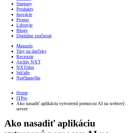
Startupy
Produkty
Inovácie
Promo
Lifestyle
Blogy
Digitálne zručnosti
Magazín
Tipy na darčeky
Recenzie
Archív NXT
NXTplus
Súťaže
Najčítanejšie
Home
ITPro
Ako nasadiť aplikáciu vytvorenú pomocou AI na webový
server
Ako nasadiť aplikáciu