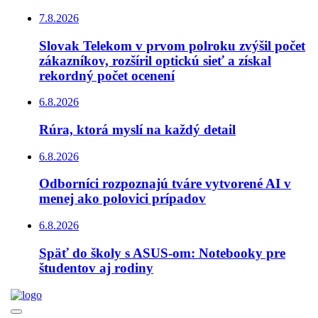
7.8.2026
Slovak Telekom v prvom polroku zvýšil počet
zákazníkov, rozšíril optickú sieť a získal
rekordný počet ocenení
6.8.2026
Rúra, ktorá myslí na každý detail
6.8.2026
Odborníci rozpoznajú tváre vytvorené AI v
menej ako polovici prípadov
6.8.2026
Späť do školy s ASUS-om: Notebooky pre
študentov aj rodiny