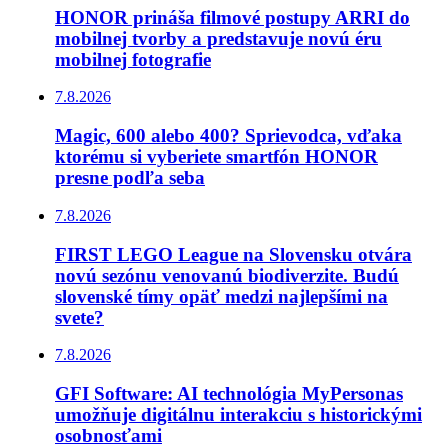
HONOR prináša filmové postupy ARRI do
mobilnej tvorby a predstavuje novú éru
mobilnej fotografie
7.8.2026
Magic, 600 alebo 400? Sprievodca, vďaka
ktorému si vyberiete smartfón HONOR
presne podľa seba
7.8.2026
FIRST LEGO League na Slovensku otvára
novú sezónu venovanú biodiverzite. Budú
slovenské tímy opäť medzi najlepšími na
svete?
7.8.2026
GFI Software: AI technológia MyPersonas
umožňuje digitálnu interakciu s historickými
osobnosťami