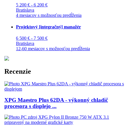
5 200 € - 6 200 €
Bratislava
4 mesiacov s možnosťou predĺženia
Projektový [integračný] manažér
6 500 € - 7 500 €
Bratislava
12-60 mesiacov s možnosťou predĺženia
Recenzie
XPG Maestro Plus 62DA - výkonný chladič
procesora s displejo ...