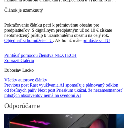
Článok je uzamknutý
Pokračovanie článku patrí k prémiovému obsahu pre
predplatiteľov. S digitálnym predplatným už od 10 € získate
neobmedzený prístup k uzamknutému obsahu na celý rok.
Objednať si ho môžete TU
. Ak ho už máte
prihláste sa TU
Prihlásiť pomocou členstva NEXTECH
Zobrazit Galériu
Ľuboslav Lacko
Všetky autorove články
Previous post
Rast využívania AI spomaľuje plánovaný odklon
od fosílnych palív
Next post
Prieskum ukázal, že nezamestnanosť
mladých absolventov nemá na svedomí AI
Odporúčame