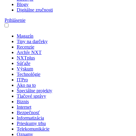
Blogy
Digitálne zručnosti
Prihlásenie
Magazín
Tipy na darčeky
Recenzie
Archív NXT
NXTplus
Súťaže
Výskum
Technológie
ITPro
Ako na to
Špeciálne projekty
Tlačové správy
Biznis
Internet
Bezpečnosť
Informatizácia
Prieskumy trhu
Telekomunikácie
Oznamy