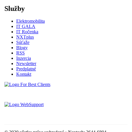
Služby
Elektromobilita
IT GALA
IT Ročenka
NXTplus
Súťaže
Blogy
RSS
Inzercia
Newsletter
Predplatné
Kontakt
Vytvorené spoločnosťou For Best Clients, s.r.o.
Hostingove služby poskytuje spoločnosť WebSupport, s.r.o.