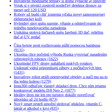
Inovatívne modulárne tenisky si doma vytlačíte aj opravíte
Vojak si v pivnici zostrojil nositeľný detektor dronov za
menej než 120 USD
Roboty už budú cítiť zranenia vďaka novej samoopravnej
elektronickej koži
Hybridný stroj spája razenie, vŕtanie a odstreľovanie do
jedného tunelovacieho zariadenia
Unikátna stolová tlačiareň spája farebnú 3D tlač, reliéfnu
tlač aj UV potlač
Čína bojuje proti rozširovaniu púští pomocou bambusu
(9131)
Ukrajina chce početnú výhodu Ruska vyrovnať nasadením
ozbrojených robotov (1622)
Ukrajinské FPV drony naháňajú ruských vojakov.
Uniknuté videá pripomínajú zábery z počítačových hier.
(1431)
Inovatívny robot stráži priemyselné objekty a stačí mu na to
iba jedno koleso (1279)
Insta360 odhaľuje vlastný skladací dron. Chce ním priamo
konkurovať modelu DJI Neo 2. (1077)
Ideálny dron nie len pre turistov dokáže osvetľovať
táborisko až 24 hodín (873)
Nový smart prsteň umožní sledovať glukózu, vitamín C,
laktát aj alkohol v krvi (835)