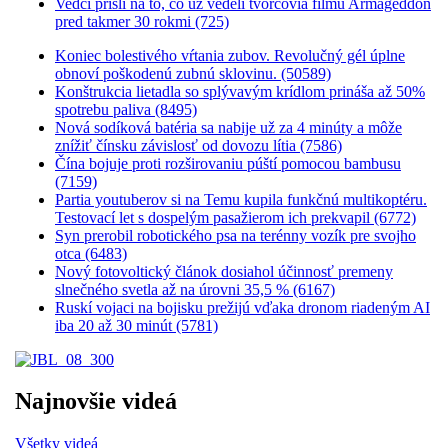
Vedci prišli na to, čo už vedeli tvorcovia filmu Armageddon
pred takmer 30 rokmi (725)
Koniec bolestivého vŕtania zubov. Revolučný gél úplne
obnoví poškodenú zubnú sklovinu. (50589)
Konštrukcia lietadla so splývavým krídlom prináša až 50%
spotrebu paliva (8495)
Nová sodíková batéria sa nabije už za 4 minúty a môže
znížiť čínsku závislosť od dovozu lítia (7586)
Čína bojuje proti rozširovaniu púští pomocou bambusu
(7159)
Partia youtuberov si na Temu kupila funkčnú multikoptéru.
Testovací let s dospelým pasažierom ich prekvapil (6772)
Syn prerobil robotického psa na terénny vozík pre svojho
otca (6483)
Nový fotovoltický článok dosiahol účinnosť premeny
slnečného svetla až na úrovni 35,5 % (6167)
Ruskí vojaci na bojisku prežijú vďaka dronom riadeným AI
iba 20 až 30 minút (5781)
Najnovšie videá
Všetky videá