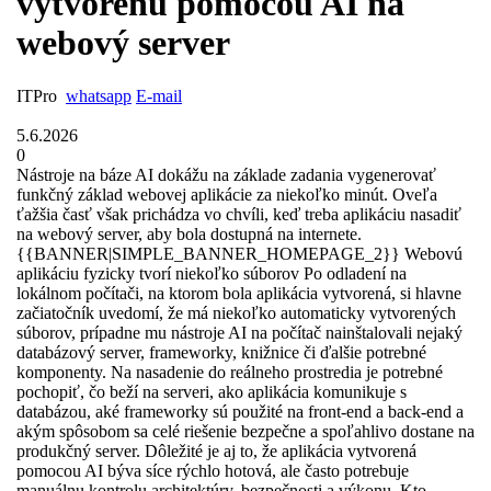
vytvorenú pomocou AI na
webový server
ITPro
whatsapp
E-mail
5.6.2026
0
Nástroje na báze AI dokážu na základe zadania vygenerovať
funkčný základ webovej aplikácie za niekoľko minút. Oveľa
ťažšia časť však prichádza vo chvíli, keď treba aplikáciu nasadiť
na webový server, aby bola dostupná na internete.
{{BANNER|SIMPLE_BANNER_HOMEPAGE_2}} Webovú
aplikáciu fyzicky tvorí niekoľko súborov Po odladení na
lokálnom počítači, na ktorom bola aplikácia vytvorená, si hlavne
začiatočník uvedomí, že má niekoľko automaticky vytvorených
súborov, prípadne mu nástroje AI na počítač nainštalovali nejaký
databázový server, frameworky, knižnice či ďalšie potrebné
komponenty. Na nasadenie do reálneho prostredia je potrebné
pochopiť, čo beží na serveri, ako aplikácia komunikuje s
databázou, aké frameworky sú použité na front-end a back-end a
akým spôsobom sa celé riešenie bezpečne a spoľahlivo dostane na
produkčný server. Dôležité je aj to, že aplikácia vytvorená
pomocou AI býva síce rýchlo hotová, ale často potrebuje
manuálnu kontrolu architektúry, bezpečnosti a výkonu. Kto ...