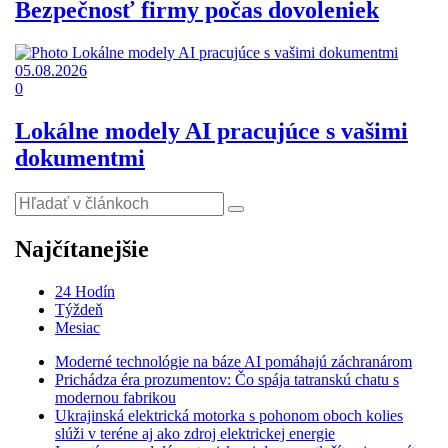
Bezpečnosť firmy počas dovoleniek
05.08.2026
0
Lokálne modely AI pracujúce s vašimi
dokumentmi
Najčítanejšie
24 Hodín
Týždeň
Mesiac
Moderné technológie na báze AI pomáhajú záchranárom
Prichádza éra prozumentov: Čo spája tatranskú chatu s
modernou fabrikou
Ukrajinská elektrická motorka s pohonom oboch kolies
slúži v teréne aj ako zdroj elektrickej energie