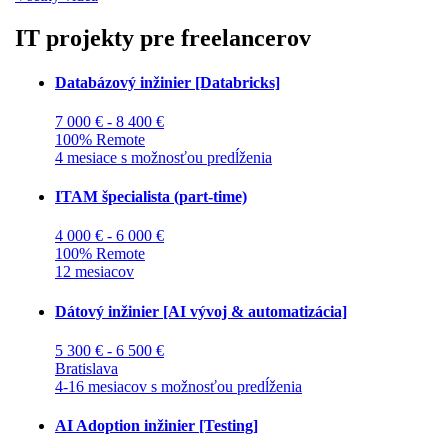
IT projekty pre freelancerov
Databázový inžinier [Databricks]
7 000 € - 8 400 €
100% Remote
4 mesiace s možnosťou predĺženia
ITAM špecialista (part-time)
4 000 € - 6 000 €
100% Remote
12 mesiacov
Dátový inžinier [AI vývoj & automatizácia]
5 300 € - 6 500 €
Bratislava
4-16 mesiacov s možnosťou predĺženia
AI Adoption inžinier [Testing]