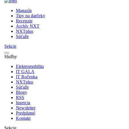
Magazín
Tipy na darčeky
Recenzie
Archív NXT
NXTplus
Súťaže
Sekcie
Služby
Elektromobilita
IT GALA
IT Ročenka
NXTplus
Súťaže
Blogy
RSS
Inzercia
Newsletter
Predplatné
Kontakt
Sekcie