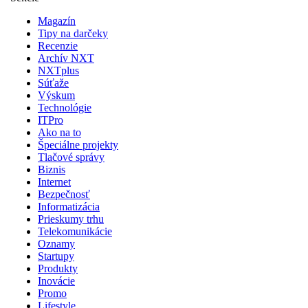
Magazín
Tipy na darčeky
Recenzie
Archív NXT
NXTplus
Súťaže
Výskum
Technológie
ITPro
Ako na to
Špeciálne projekty
Tlačové správy
Biznis
Internet
Bezpečnosť
Informatizácia
Prieskumy trhu
Telekomunikácie
Oznamy
Startupy
Produkty
Inovácie
Promo
Lifestyle