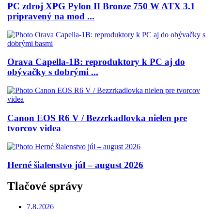
PC zdroj XPG Pylon II Bronze 750 W ATX 3.1
pripravený na mod ...
Orava Capella-1B: reproduktory k PC aj do
obývačky s dobrými ...
Canon EOS R6 V / Bezzrkadlovka nielen pre
tvorcov videa
Herné šialenstvo júl – august 2026
Tlačové správy
7.8.2026