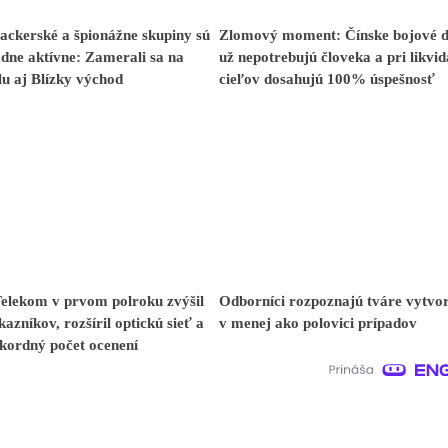
ackerské a špionážne skupiny sú
Zlomový moment: Čínske bojové 
dne aktívne: Zamerali sa na
už nepotrebujú človeka a pri likvid
u aj Blízky východ
cieľov dosahujú 100% úspešnosť
Telekom v prvom polroku zvýšil
Odborníci rozpoznajú tváre vytvo
kazníkov, rozšíril optickú sieť a
v menej ako polovici prípadov
ekordný počet ocenení