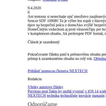
9.4.2020
0
Ani tentoraz si nenechajte ujsť množstvo zaujímavých
Sencor SDF 1090B! Tu je výber len zopár z hlavný
tipov na bezpečnú prácu z domuAko zvýšiť bezpe
HomeČistým vzduchom aj proti vírusomTipy pre home
v kompletnom obsahu. Ak preferujete PDF formát, n
Článok je uzamknutý
Pokračovanie článku patrí k prémiovému obsahu pre
prístup k uzamknutému obsahu na celý rok.
Objedna
Prihlásiť pomocou členstva NEXTECH
Redakcia
Všetky autorove články
Previous post
Takto by mohli vyzerať v iOS 14 wid
NEXTECH
technika
technológie
inovácie
magazin
Odporúčame