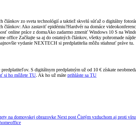
 článkov zo sveta technológií a taktiež skvelú súťaž o digitálny fotor
ch článkov: Ako zastaviť epidémiu?Hardvér na domáce videokonferenc
čnosť online práce z domuAko zadarmo zmeniť Windows 10 S na Wind
 office Začítajte sa aj do ostatných článkov, všetky pohromade nájde
ajnovšie vydanie NEXTECH si predplatitelia môžu stiahnuť práve tu.
 predplatiteľov. S digitálnym predplatným už od 10 € získate neobmed
ť si ho môžete TU
. Ak ho už máte
prihláste sa TU
gety na domovskej obrazovke
Next post
Čistým vzduchom aj proti vír
homeoffice