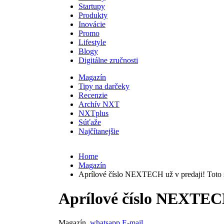
Startupy
Produkty
Inovácie
Promo
Lifestyle
Blogy
Digitálne zručnosti
Magazín
Tipy na darčeky
Recenzie
Archív NXT
NXTplus
Súťaže
Najčítanejšie
Home
Magazín
Aprílové číslo NEXTECH už v predaji! Toto 
Aprílové číslo NEXTECH
Magazín
whatsapp
E-mail