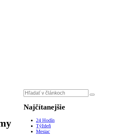
Najčítanejšie
24 Hodín
émy
Týždeň
Mesiac