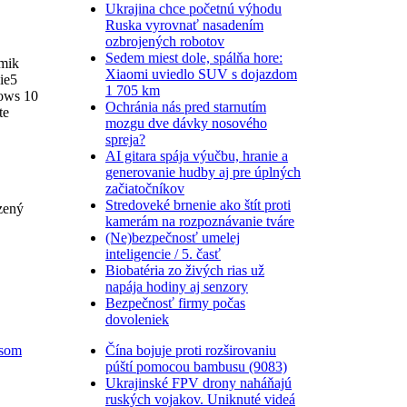
Ukrajina chce početnú výhodu
Ruska vyrovnať nasadením
ozbrojených robotov
Sedem miest dole, spálňa hore:
ámik
Xiaomi uviedlo SUV s dojazdom
ie5
1 705 km
ows 10
Ochránia nás pred starnutím
te
mozgu dve dávky nosového
spreja?
AI gitara spája výučbu, hranie a
generovanie hudby aj pre úplných
začiatočníkov
Stredoveké brnenie ako štít proti
zený
kamerám na rozpoznávanie tváre
(Ne)bezpečnosť umelej
inteligencie / 5. časť
Biobatéria zo živých rias už
napája hodiny aj senzory
Bezpečnosť firmy počas
dovoleniek
Čína bojuje proti rozširovaniu
usom
púští pomocou bambusu (9083)
Ukrajinské FPV drony naháňajú
ruských vojakov. Uniknuté videá