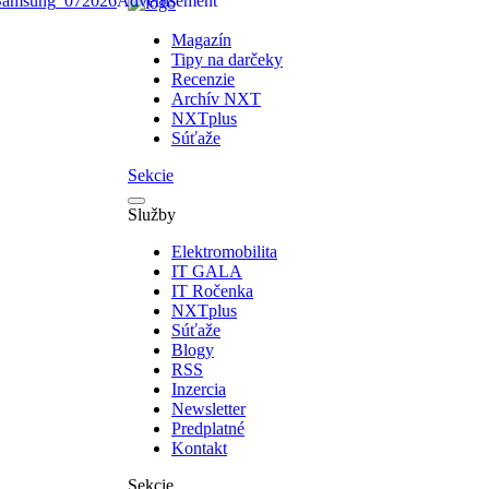
Magazín
Tipy na darčeky
Recenzie
Archív NXT
NXTplus
Súťaže
Sekcie
Služby
Elektromobilita
IT GALA
IT Ročenka
NXTplus
Súťaže
Blogy
RSS
Inzercia
Newsletter
Predplatné
Kontakt
Sekcie