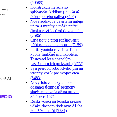
(50589)
Konštrukcia lietadla so
drony
splývavým krídlom prináša až
ácii
50% spotrebu paliva (8495)
Nová sodíková batéria sa nabije
už za 4 minúty a môže znížiť
čínsku závislosť od dovozu lítia
(7586)
Čína bojuje proti rozširovaniu
púští pomocou bambusu (7159)
Partia youtuberov si na Temu
kupila funkčnú multikoptéru.
Testovací let s dospelým
pasažierom ich prekvapil (6772)
Syn prerobil robotického psa na
terénny vozík pre svojho otca
(6483)
rené AI
Nový fotovoltický článok
dosiahol účinnosť premeny
slnečného svetla až na úrovni
35,5 % (6167)
Ruskí vojaci na bojisku prežijú
vďaka dronom riadeným AI iba
20 až 30 minút (5781)