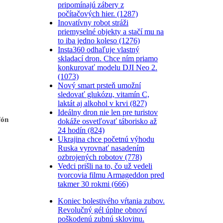
pripomínajú zábery z
počítačových hier. (1287)
Inovatívny robot stráži
priemyselné objekty a stačí mu na
to iba jedno koleso (1276)
Insta360 odhaľuje vlastný
skladací dron. Chce ním priamo
konkurovať modelu DJI Neo 2.
(1073)
Nový smart prsteň umožní
sledovať glukózu, vitamín C,
laktát aj alkohol v krvi (827)
Ideálny dron nie len pre turistov
fón
dokáže osvetľovať táborisko až
24 hodín (824)
Ukrajina chce početnú výhodu
Ruska vyrovnať nasadením
ozbrojených robotov (778)
Vedci prišli na to, čo už vedeli
tvorcovia filmu Armageddon pred
takmer 30 rokmi (666)
Koniec bolestivého vŕtania zubov.
Revolučný gél úplne obnoví
poškodenú zubnú sklovinu.