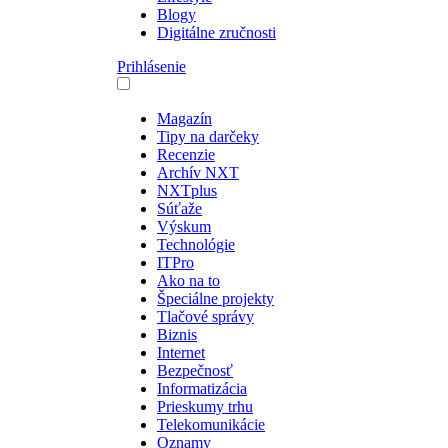
Blogy
Digitálne zručnosti
Prihlásenie
Magazín
Tipy na darčeky
Recenzie
Archív NXT
NXTplus
Súťaže
Výskum
Technológie
ITPro
Ako na to
Špeciálne projekty
Tlačové správy
Biznis
Internet
Bezpečnosť
Informatizácia
Prieskumy trhu
Telekomunikácie
Oznamy