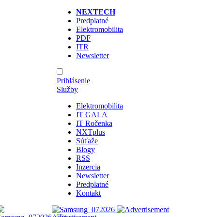
NEXTECH
Predplatné
Elektromobilita
PDF
ITR
Newsletter
Prihlásenie
Služby
Elektromobilita
IT GALA
IT Ročenka
NXTplus
Súťaže
Blogy
RSS
Inzercia
Newsletter
Predplatné
Kontakt