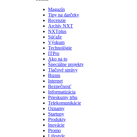
Magazín
Tipy na darčeky
Recenzie
Archív NXT
NXTplus
Súťaže
Výskum
Technológie
ITPro
Ako na to
Špeciálne projekty
Tlačové správy
Biznis
Internet
Bezpečnosť
Informatizácia
Prieskumy trhu
Telekomunikácie
Oznamy
Startupy
Produkty
Inovácie
Promo
Lifestyle