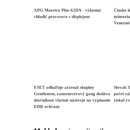
XPG Maestro Plus 62DA - výkonný
Čínske h
chladič procesora s displejom
mimoria
Venezuel
ESET odhaľuje arzenál skupiny
Slovak 
Gentlemen, ransomvérový gang dodáva
počet zá
útočníkom vlastné nástroje na vypínanie
získal r
EDR ochrany