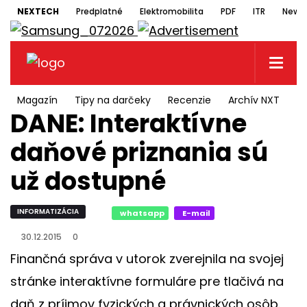
NEXTECH
Predplatné
Elektromobilita
PDF
ITR
Newsl
Magazín
Tipy na darčeky
Recenzie
Archív NXT
N
DANE: Interaktívne
daňové priznania sú
už dostupné
INFORMATIZÁCIA
whatsapp
E-mail
30.12.2015
0
Finančná správa v utorok zverejnila na svojej
stránke interaktívne formuláre pre tlačivá na
daň z príjmov fyzických a právnických osôb.