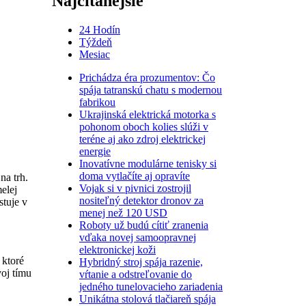
Najčítanejšie
24 Hodín
Týždeň
Mesiac
Prichádza éra prozumentov: Čo
spája tatranskú chatu s modernou
fabrikou
Ukrajinská elektrická motorka s
pohonom oboch kolies slúži v
teréne aj ako zdroj elektrickej
energie
Inovatívne modulárne tenisky si
doma vytlačíte aj opravíte
na trh.
Vojak si v pivnici zostrojil
elej
nositeľný detektor dronov za
stuje v
menej než 120 USD
Roboty už budú cítiť zranenia
vďaka novej samoopravnej
elektronickej koži
 ktoré
Hybridný stroj spája razenie,
voj tímu
vŕtanie a odstreľovanie do
jedného tunelovacieho zariadenia
Unikátna stolová tlačiareň spája