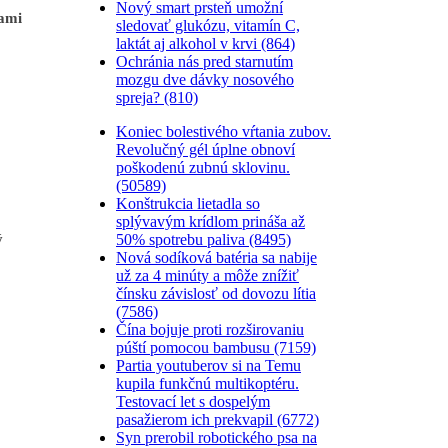
Nový smart prsteň umožní
ťami
sledovať glukózu, vitamín C,
laktát aj alkohol v krvi (864)
Ochránia nás pred starnutím
mozgu dve dávky nosového
spreja? (810)
Koniec bolestivého vŕtania zubov.
Revolučný gél úplne obnoví
poškodenú zubnú sklovinu.
(50589)
Konštrukcia lietadla so
splývavým krídlom prináša až
50% spotrebu paliva (8495)
ý
Nová sodíková batéria sa nabije
už za 4 minúty a môže znížiť
čínsku závislosť od dovozu lítia
(7586)
Čína bojuje proti rozširovaniu
púští pomocou bambusu (7159)
Partia youtuberov si na Temu
kupila funkčnú multikoptéru.
Testovací let s dospelým
pasažierom ich prekvapil (6772)
Syn prerobil robotického psa na