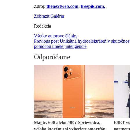
Zdroj:
thenextweb.com
,
freepik.com.
Zobrazit Galériu
Redakcia
Všetky autorove články
Previous post
Unikátna hydroelektráreň v skutočno
pomocou umelej inteligencie
Odporúčame
Magic, 600 alebo 400? Sprievodca,
ESET vst
vďaka ktorému si vyberiete smartfón
partner