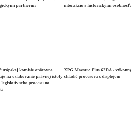
ogickými partnermi
interakciu s historickými osobnos
Európskej komisie opätovne
XPG Maestro Plus 62DA - výkonn
je na oslabovanie právnej istoty
chladič procesora s displejom
y legislatívneho procesu na
ku