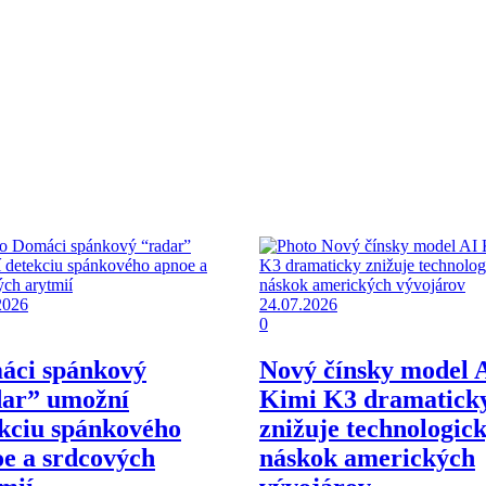
2026
24.07.2026
0
áci spánkový
Nový čínsky model 
dar” umožní
Kimi K3 dramatick
kciu spánkového
znižuje technologic
e a srdcových
náskok amerických