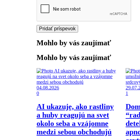
Mohlo by vás zaujímať
Mohlo by vás zaujímať
04.08.2026
29.07.
0
1
AI ukazuje, ako rastliny
Dom
a huby reagujú na svet
“ra
okolo seba a vzájomne
dete
medzi sebou obchodujú
apno