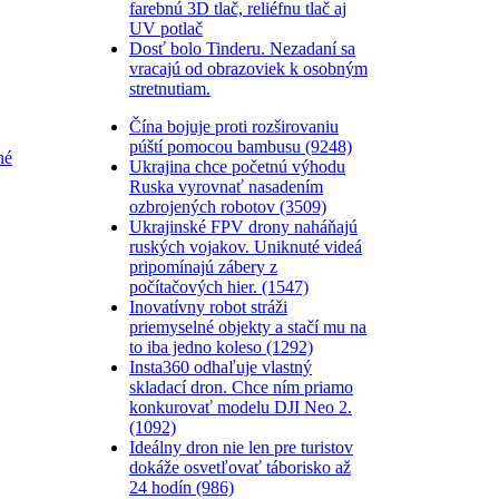
farebnú 3D tlač, reliéfnu tlač aj
UV potlač
Dosť bolo Tinderu. Nezadaní sa
vracajú od obrazoviek k osobným
stretnutiam.
Čína bojuje proti rozširovaniu
púští pomocou bambusu (9248)
né
Ukrajina chce početnú výhodu
Ruska vyrovnať nasadením
ozbrojených robotov (3509)
Ukrajinské FPV drony naháňajú
ruských vojakov. Uniknuté videá
pripomínajú zábery z
počítačových hier. (1547)
Inovatívny robot stráži
priemyselné objekty a stačí mu na
to iba jedno koleso (1292)
Insta360 odhaľuje vlastný
skladací dron. Chce ním priamo
konkurovať modelu DJI Neo 2.
(1092)
Ideálny dron nie len pre turistov
dokáže osvetľovať táborisko až
24 hodín (986)