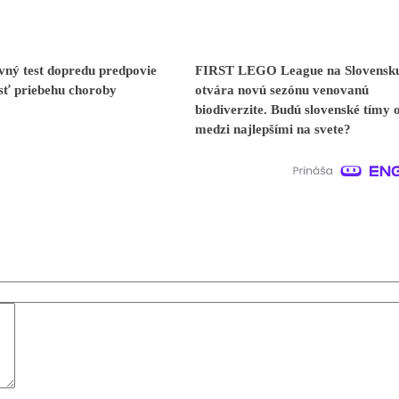
vný test dopredu predpovie
FIRST LEGO League na Slovensk
sť priebehu choroby
otvára novú sezónu venovanú
biodiverzite. Budú slovenské tímy 
medzi najlepšími na svete?