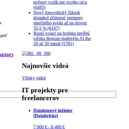
terénny vozík pre svojho otca
(6483)
Nový fotovoltický článok
dosiahol účinnosť premeny
u
slnečného svetla až na úrovni
35,5 % (6167)
Ruskí vojaci na bojisku prežijú
opäť
vďaka dronom riadeným AI iba
20 až 30 minút (5781)
Najnovšie videá
Všetky videá
IT projekty pre
freelancerov
Databázový inžinier
[Databricks]
7 000 € - 8 400 €