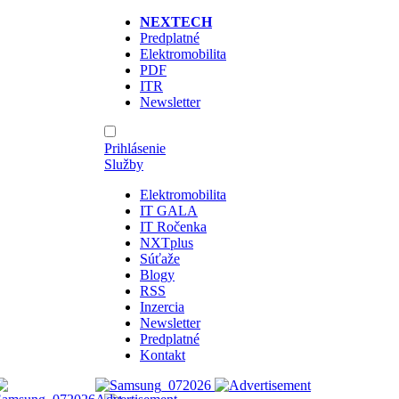
NEXTECH
Predplatné
Elektromobilita
PDF
ITR
Newsletter
Prihlásenie
Služby
Elektromobilita
IT GALA
IT Ročenka
NXTplus
Súťaže
Blogy
RSS
Inzercia
Newsletter
Predplatné
Kontakt