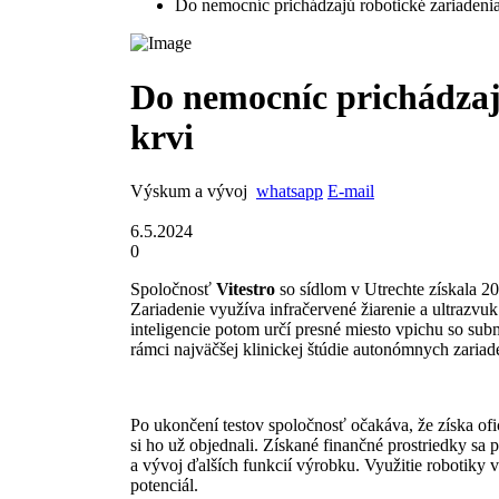
Do nemocníc prichádzajú robotické zariadenia
Do nemocníc prichádzaj
krvi
Výskum a vývoj
whatsapp
E-mail
6.5.2024
0
Spoločnosť
Vitestro
so sídlom v Utrechte získala 20
Zariadenie využíva infračervené žiarenie a ultrazvuk
inteligencie potom určí presné miesto vpichu so subm
rámci najväčšej klinickej štúdie autonómnych zariade
Po ukončení testov spoločnosť očakáva, že získa ofic
si ho už objednali. Získané finančné prostriedky sa
a vývoj ďalších funkcií výrobku. Využitie robotiky 
potenciál.