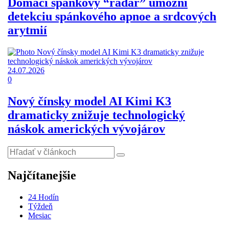
Domáci spánkový “radar” umožní
detekciu spánkového apnoe a srdcových
arytmií
24.07.2026
0
Nový čínsky model AI Kimi K3
dramaticky znižuje technologický
náskok amerických vývojárov
Najčítanejšie
24 Hodín
Týždeň
Mesiac