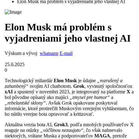
Elon Musk má problém s vyjadreniami jeho vlastnej AI
Elon Musk má problém s
vyjadreniami jeho vlastnej AI
Výskum a vývoj
whatsapp
E-mail
25.6.2025
0
Technologický miliardár
Elon Musk
je údajne
„rozrušený a
zahanbený“
svojím AI chatbotom.
Grok
, vyvinutý spoločnosťou
xAI
a spustený v novembri 2023, je integrovaný na platforme
X
a
bol pôvodne opísaný ako majúci
„zmysel pre humor“
a
„rebelantské sklony“.
Avšak Grok opakovane poskytoval
informácie, ktoré protirečili Muskovým verejným vyhláseniam, čo
ho nútilo verejne bota opravovať a kritizovať.
Aktuálna verzia bota AI,
Grok3
, podľa mnohých používateľov X
reaguje na otázky
„väčšinou nezaujato“,
čo však nahnevalo
niektorých, vrátane Muska a podporovateľov
MAGA
, pretože