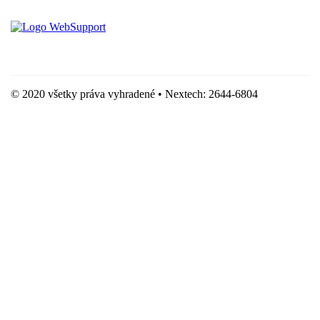
Vytvorené spoločnosťou For Best Clients, s.r.o.
Hostingove služby poskytuje spoločnosť WebSupport, s.r.o.
© 2020 všetky práva vyhradené • Nextech: 2644-6804