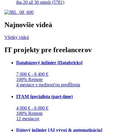
iba 20 až 30 minút (5781)
Najnovšie videá
Všetky videá
IT projekty pre freelancerov
Databázový inžinier [Databricks]
7 000 € - 8 400 €
100% Remote
4 mesiace s možnosťou predĺženia
ITAM špecialista (part-time)
4 000 € - 6 000 €
100% Remote
12 mesiacov
Dátový inžinier [AI vývoj & automatizácia]