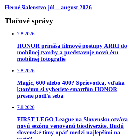
Herné šialenstvo júl – august 2026
Tlačové správy
7.8.2026
HONOR prináša filmové postupy ARRI do
mobilnej tvorby a predstavuje novú éru
mobilnej fotografie
7.8.2026
Magic, 600 alebo 400? Sprievodca, vďaka
ktorému si vyberiete smartfón HONOR
presne podľa seba
7.8.2026
FIRST LEGO League na Slovensku otvára
novú sezónu venovanú biodiverzite. Budú
slovenské tímy opäť medzi najlepšími na
svete?