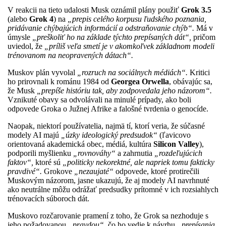
V reakcii na tieto udalosti Musk oznámil plány použiť
Grok 3.5
(alebo
Grok 4
) na
„prepis celého korpusu ľudského poznania,
pridávanie chýbajúcich informácií a odstraňovanie chýb“.
Má v
úmysle
„preškoliť ho na základe týchto prepísaných dát“,
pričom
uviedol, že
„príliš veľa smetí je v akomkoľvek základnom modeli
trénovanom na neopravených dátach“.
Muskov plán vyvolal
„rozruch na sociálnych médiách“.
Kritici
ho prirovnali k románu 1984 od
Georgea Orwella
, obávajúc sa,
že Musk
„prepíše históriu tak, aby zodpovedala jeho názorom“.
Vznikuté obavy sa odvolávali na minulé prípady, ako boli
odpovede Groka o Južnej Afrike a falošné tvrdenia o genocíde.
Naopak, niektorí používatelia, najmä tí, ktorí veria, že súčasné
modely AI majú
„úzky ideologický predsudok“
(ľavicovo
orientovaná akademická obec, médiá, kultúra
Silicon Valley
),
podporili myšlienku
„rovnováhy“
a zahrnutia
„rozdeľujúcich
faktov“,
ktoré sú
„politicky nekorektné, ale napriek tomu fakticky
pravdivé“.
Grokove
„nezaujaté“
odpovede, ktoré protirečili
Muskovým názorom, jasne ukazujú, že aj modely AI navrhnuté
ako neutrálne môžu odrážať predsudky prítomné v ich rozsiahlych
trénovacích súboroch dát.
Muskovo rozčarovanie pramení z toho, že Grok sa nezhoduje s
jeho požadovanou
„pravdou“,
čo ho vedie k návrhu
„prepísania