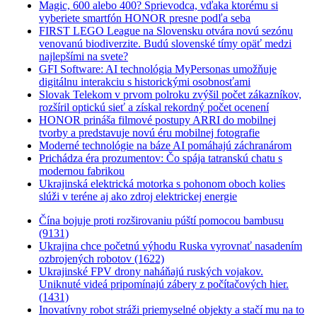
Magic, 600 alebo 400? Sprievodca, vďaka ktorému si
vyberiete smartfón HONOR presne podľa seba
FIRST LEGO League na Slovensku otvára novú sezónu
venovanú biodiverzite. Budú slovenské tímy opäť medzi
najlepšími na svete?
GFI Software: AI technológia MyPersonas umožňuje
digitálnu interakciu s historickými osobnosťami
Slovak Telekom v prvom polroku zvýšil počet zákazníkov,
rozšíril optickú sieť a získal rekordný počet ocenení
HONOR prináša filmové postupy ARRI do mobilnej
tvorby a predstavuje novú éru mobilnej fotografie
Moderné technológie na báze AI pomáhajú záchranárom
Prichádza éra prozumentov: Čo spája tatranskú chatu s
modernou fabrikou
Ukrajinská elektrická motorka s pohonom oboch kolies
slúži v teréne aj ako zdroj elektrickej energie
Čína bojuje proti rozširovaniu púští pomocou bambusu
(9131)
Ukrajina chce početnú výhodu Ruska vyrovnať nasadením
ozbrojených robotov (1622)
Ukrajinské FPV drony naháňajú ruských vojakov.
Uniknuté videá pripomínajú zábery z počítačových hier.
(1431)
Inovatívny robot stráži priemyselné objekty a stačí mu na to