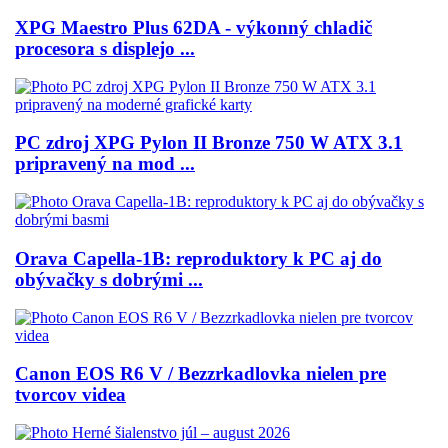
XPG Maestro Plus 62DA - výkonný chladič
procesora s displejo ...
PC zdroj XPG Pylon II Bronze 750 W ATX 3.1
pripravený na mod ...
Orava Capella-1B: reproduktory k PC aj do
obývačky s dobrými ...
Canon EOS R6 V / Bezzrkadlovka nielen pre
tvorcov videa