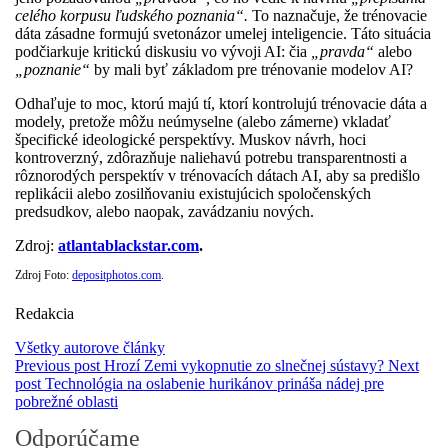
celého korpusu ľudského poznania“.
To naznačuje, že trénovacie
dáta zásadne formujú svetonázor umelej inteligencie. Táto situácia
podčiarkuje kritickú diskusiu vo vývoji AI: čia
„pravda“
alebo
„poznanie“
by mali byť základom pre trénovanie modelov AI?
Odhaľuje to moc, ktorú majú tí, ktorí kontrolujú trénovacie dáta a
modely, pretože môžu neúmyselne (alebo zámerne) vkladať
špecifické ideologické perspektívy. Muskov návrh, hoci
kontroverzný, zdôrazňuje naliehavú potrebu transparentnosti a
rôznorodých perspektív v trénovacích dátach AI, aby sa predišlo
replikácii alebo zosilňovaniu existujúcich spoločenských
predsudkov, alebo naopak, zavádzaniu nových.
Zdroj:
atlantablackstar.com
.
Zdroj Foto:
depositphotos.com
.
Redakcia
Všetky autorove články
Previous post
Hrozí Zemi vykopnutie zo slnečnej sústavy?
Next
post
Technológia na oslabenie hurikánov prináša nádej pre
pobrežné oblasti
Odporúčame