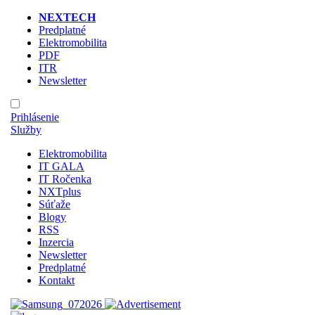
NEXTECH
Predplatné
Elektromobilita
PDF
ITR
Newsletter
Prihlásenie
Služby
Elektromobilita
IT GALA
IT Ročenka
NXTplus
Súťaže
Blogy
RSS
Inzercia
Newsletter
Predplatné
Kontakt