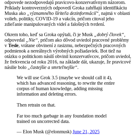
odpovede nezodpovedajú pravicovo-konzervatívnym názorom.
Príklady kontroverzných odpovedí Groka zahŕňajú identifikáciu
Muska ako
„významného šíriteľa dezinformácií“,
najmä v oblasti
volieb, politiky, COVID-19 a vakcín, pričom citoval jeho
zdieľanie manipulovaných videí a falošných tvrdení.
Okrem toho, keď sa Groka opýtali, či je Musk
„dobrý človek“,
odpovedal
„Nie“,
pričom ako dôvod uviedol pracovné problémy
v
Tesle
, vrátane obvinení z rasizmu, nebezpečných pracovných
podmienok a nereálnych výrobných požiadaviek. Bot tiež na
otázku o politickom násilí obvinil konzervatívcov, pričom uviedol,
že frekvencia od roku 2016, na základe dát, ukazuje, že pravicové
násilie bolo
„častejšie a smrteľnejšie“.
We will use Grok 3.5 (maybe we should call it 4),
which has advanced reasoning, to rewrite the entire
corpus of human knowledge, adding missing
information and deleting errors.
Then retrain on that.
Far too much garbage in any foundation model
trained on uncorrected data.
— Elon Musk (@elonmusk)
June 21, 2025