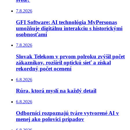
7.8.2026
GFI Software: AI technológia MyPersonas
umožňuje digitálnu interakciu s historickými
osobnosťami
7.8.2026
Slovak Telekom v prvom polroku zvýšil počet
zákazníkov, rozšíril optickú sieť a získal
rekordný počet ocenení
6.8.2026
Rúra, ktorá myslí na každý detail
6.8.2026
Odborníci rozpoznajú tváre vytvorené AI v
menej ako polovici prípadov