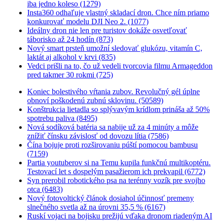
iba jedno koleso (1279)
Insta360 odhaľuje vlastný skladací dron. Chce ním priamo
konkurovať modelu DJI Neo 2. (1077)
Ideálny dron nie len pre turistov dokáže osvetľovať
táborisko až 24 hodín (873)
Nový smart prsteň umožní sledovať glukózu, vitamín C,
laktát aj alkohol v krvi (835)
Vedci prišli na to, čo už vedeli tvorcovia filmu Armageddon
pred takmer 30 rokmi (725)
Koniec bolestivého vŕtania zubov. Revolučný gél úplne
obnoví poškodenú zubnú sklovinu. (50589)
Konštrukcia lietadla so splývavým krídlom prináša až 50%
spotrebu paliva (8495)
Nová sodíková batéria sa nabije už za 4 minúty a môže
znížiť čínsku závislosť od dovozu lítia (7586)
Čína bojuje proti rozširovaniu púští pomocou bambusu
(7159)
Partia youtuberov si na Temu kupila funkčnú multikoptéru.
Testovací let s dospelým pasažierom ich prekvapil (6772)
Syn prerobil robotického psa na terénny vozík pre svojho
otca (6483)
Nový fotovoltický článok dosiahol účinnosť premeny
slnečného svetla až na úrovni 35,5 % (6167)
Ruskí vojaci na bojisku prežijú vďaka dronom riadeným AI