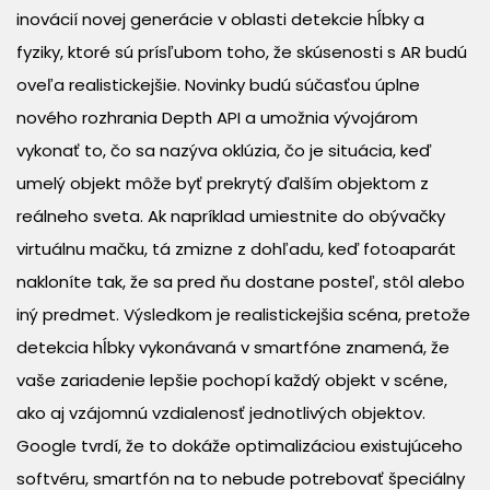
inovácií novej generácie v oblasti detekcie hĺbky a
fyziky, ktoré sú prísľubom toho, že skúsenosti s AR budú
oveľa realistickejšie. Novinky budú súčasťou úplne
nového rozhrania Depth API a umožnia vývojárom
vykonať to, čo sa nazýva oklúzia, čo je situácia, keď
umelý objekt môže byť prekrytý ďalším objektom z
reálneho sveta. Ak napríklad umiestnite do obývačky
virtuálnu mačku, tá zmizne z dohľadu, keď fotoaparát
nakloníte tak, že sa pred ňu dostane posteľ, stôl alebo
iný predmet. Výsledkom je realistickejšia scéna, pretože
detekcia hĺbky vykonávaná v smartfóne znamená, že
vaše zariadenie lepšie pochopí každý objekt v scéne,
ako aj vzájomnú vzdialenosť jednotlivých objektov.
Google tvrdí, že to dokáže optimalizáciou existujúceho
softvéru, smartfón na to nebude potrebovať špeciálny