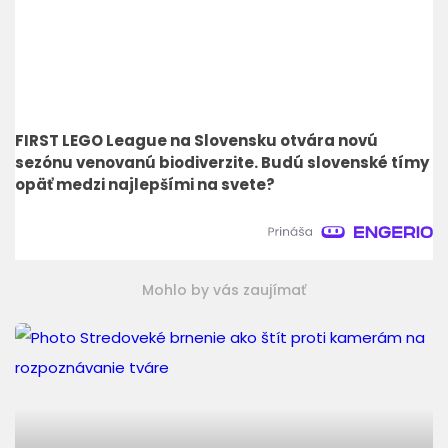
FIRST LEGO League na Slovensku otvára novú
sezónu venovanú biodiverzite. Budú slovenské tímy
opäť medzi najlepšími na svete?
Mohlo by vás zaujímať