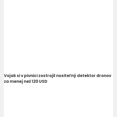
Vojak si v pivnici zostrojil nositeľný detektor dronov
za menej než 120 USD