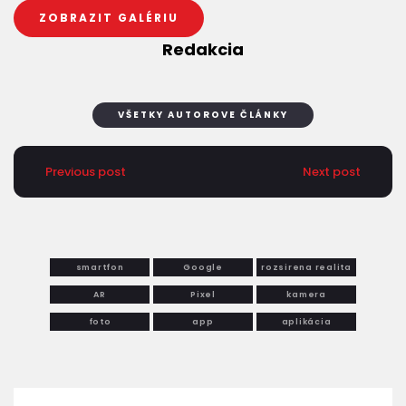
ZOBRAZIT GALÉRIU
Redakcia
VŠETKY AUTOROVE ČLÁNKY
Previous post
Next post
smartfon
Google
rozsirena realita
AR
Pixel
kamera
foto
app
aplikácia