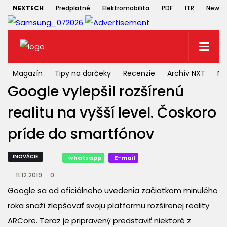
NEXTECH
Predplatné
Elektromobilita
PDF
ITR
Newsle
Magazín
Tipy na darčeky
Recenzie
Archív NXT
NX
Google vylepšil rozšírenú
realitu na vyšší level. Čoskoro
príde do smartfónov
INOVÁCIE
whatsapp
E-mail
11.12.2019
0
Google sa od oficiálneho uvedenia začiatkom minulého
roka snaží zlepšovať svoju platformu rozšírenej reality
ARCore. Teraz je pripravený predstaviť niektoré z