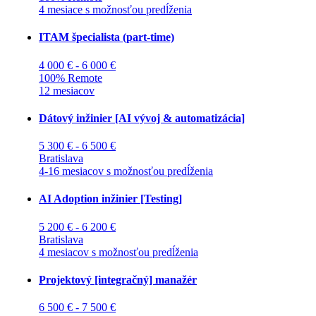
4 mesiace s možnosťou predĺženia
ITAM špecialista (part-time)
4 000 € - 6 000 €
100% Remote
12 mesiacov
Dátový inžinier [AI vývoj & automatizácia]
5 300 € - 6 500 €
Bratislava
4-16 mesiacov s možnosťou predĺženia
AI Adoption inžinier [Testing]
5 200 € - 6 200 €
Bratislava
4 mesiacov s možnosťou predĺženia
Projektový [integračný] manažér
6 500 € - 7 500 €