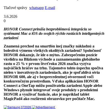
Tlačové správy
whatsapp
E-mail
3.6.2026
0
HONOR Connect prináša bezproblémovú integráciu so
systémami Mac a iOS do svojich rýchlo rastúcich inteligentných
zariadení
Znamená prechod na smartfón inej značky nákladnú a
bolestivú výmenu všetkých okolitých zariadení? Spoločnosť
HONOR dokazuje, že ide o mýtus. Zabezpečením pozície
vicelídra na Blízkom východe a zaznamenaním globálneho
rastu o 25 % v prvom štvrťroku 2026 značka vyzýva
najväčších hráčov na trhu. Tajomstvo tohto úspechu spočíva
nielen v inovatívnych zariadeniach, ako je spoľahlivá séria
HONOR 600, ale aj v bezprecedentnej otvorenosti voči
konkurenčným prostrediam. Vďaka aplikáciám HONOR
Connect a OneTap môžu používatelia zariadení Apple alebo
Windows plynule integrovať svoje produkty s produktmi
HONOR a využívať funkcie, ako je napríklad tablet
MagicPad4 ako rozšírenú obrazovku pre počítače Mac.