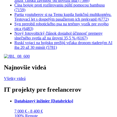
znížiť čínsku závislosť od dovozu lítia (7586)
Čína bojuje proti rozširovaniu púští pomocou bambusu
(7159)
Partia youtuberov si na Temu kupila funkčnú multikoptéru.
Testovací let s dospelým pasažierom ich prekvapil (6772)
Syn prerobil robotického psa na terénny vozík pre svojho
otca (6483)
Nový fotovoltický článok dosiahol účinnosť premeny
slnečného svetla až na úrovni 35,5 % (6167)
Ruskí vojaci na bojisku prežijú vďaka dronom riadeným AI
iba 20 až 30 minút (5781)
Najnovšie videá
Všetky videá
IT projekty pre freelancerov
Databázový inžinier [Databricks]
7 000 € - 8 400 €
100% Remote