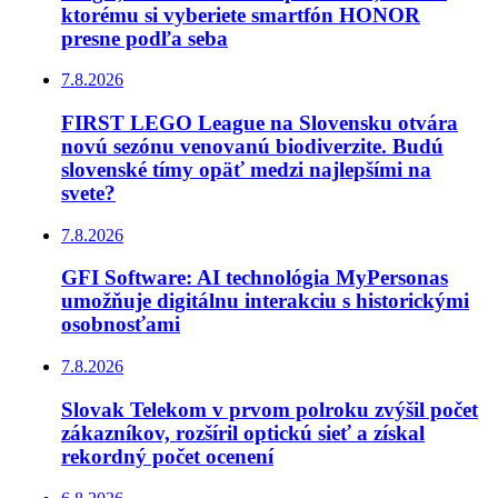
ktorému si vyberiete smartfón HONOR
presne podľa seba
7.8.2026
FIRST LEGO League na Slovensku otvára
novú sezónu venovanú biodiverzite. Budú
slovenské tímy opäť medzi najlepšími na
svete?
7.8.2026
GFI Software: AI technológia MyPersonas
umožňuje digitálnu interakciu s historickými
osobnosťami
7.8.2026
Slovak Telekom v prvom polroku zvýšil počet
zákazníkov, rozšíril optickú sieť a získal
rekordný počet ocenení