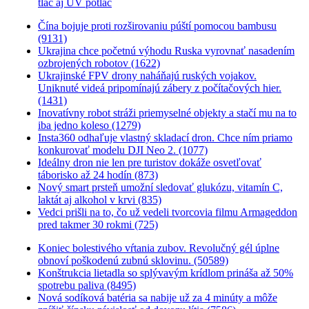
tlač aj UV potlač
Čína bojuje proti rozširovaniu púští pomocou bambusu
(9131)
Ukrajina chce početnú výhodu Ruska vyrovnať nasadením
ozbrojených robotov (1622)
Ukrajinské FPV drony naháňajú ruských vojakov.
Uniknuté videá pripomínajú zábery z počítačových hier.
(1431)
Inovatívny robot stráži priemyselné objekty a stačí mu na to
iba jedno koleso (1279)
Insta360 odhaľuje vlastný skladací dron. Chce ním priamo
konkurovať modelu DJI Neo 2. (1077)
Ideálny dron nie len pre turistov dokáže osvetľovať
táborisko až 24 hodín (873)
Nový smart prsteň umožní sledovať glukózu, vitamín C,
laktát aj alkohol v krvi (835)
Vedci prišli na to, čo už vedeli tvorcovia filmu Armageddon
pred takmer 30 rokmi (725)
Koniec bolestivého vŕtania zubov. Revolučný gél úplne
obnoví poškodenú zubnú sklovinu. (50589)
Konštrukcia lietadla so splývavým krídlom prináša až 50%
spotrebu paliva (8495)
Nová sodíková batéria sa nabije už za 4 minúty a môže