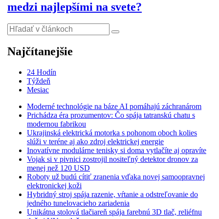
medzi najlepšími na svete?
Najčítanejšie
24 Hodín
Týždeň
Mesiac
Moderné technológie na báze AI pomáhajú záchranárom
Prichádza éra prozumentov: Čo spája tatranskú chatu s
modernou fabrikou
Ukrajinská elektrická motorka s pohonom oboch kolies
slúži v teréne aj ako zdroj elektrickej energie
Inovatívne modulárne tenisky si doma vytlačíte aj opravíte
Vojak si v pivnici zostrojil nositeľný detektor dronov za
menej než 120 USD
Roboty už budú cítiť zranenia vďaka novej samoopravnej
elektronickej koži
Hybridný stroj spája razenie, vŕtanie a odstreľovanie do
jedného tunelovacieho zariadenia
Unikátna stolová tlačiareň spája farebnú 3D tlač, reliéfnu