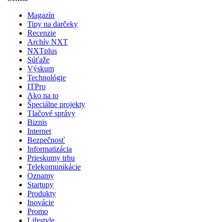
Magazín
Tipy na darčeky
Recenzie
Archív NXT
NXTplus
Súťaže
Výskum
Technológie
ITPro
Ako na to
Špeciálne projekty
Tlačové správy
Biznis
Internet
Bezpečnosť
Informatizácia
Prieskumy trhu
Telekomunikácie
Oznamy
Startupy
Produkty
Inovácie
Promo
Lifestyle