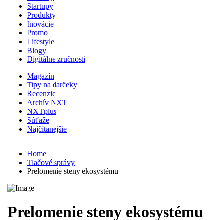
Startupy
Produkty
Inovácie
Promo
Lifestyle
Blogy
Digitálne zručnosti
Magazín
Tipy na darčeky
Recenzie
Archív NXT
NXTplus
Súťaže
Najčítanejšie
Home
Tlačové správy
Prelomenie steny ekosystému
Prelomenie steny ekosystému