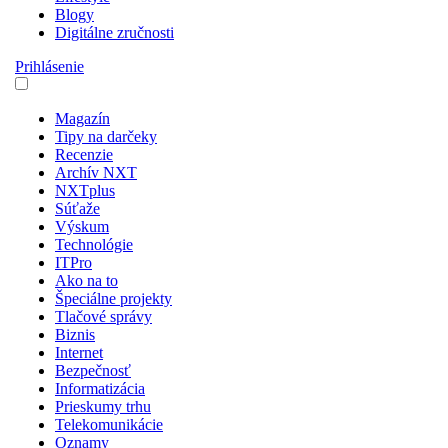
Blogy
Digitálne zručnosti
Prihlásenie
Magazín
Tipy na darčeky
Recenzie
Archív NXT
NXTplus
Súťaže
Výskum
Technológie
ITPro
Ako na to
Špeciálne projekty
Tlačové správy
Biznis
Internet
Bezpečnosť
Informatizácia
Prieskumy trhu
Telekomunikácie
Oznamy