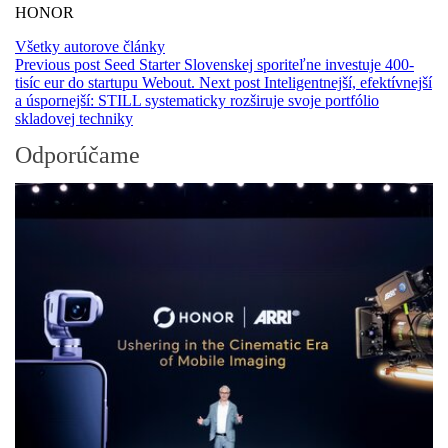
HONOR
Všetky autorove články
Previous post
Seed Starter Slovenskej sporiteľne investuje 400-
tisíc eur do startupu Webout.
Next post
Inteligentnejší, efektívnejší
a úspornejší: STILL systematicky rozširuje svoje portfólio
skladovej techniky
Odporúčame