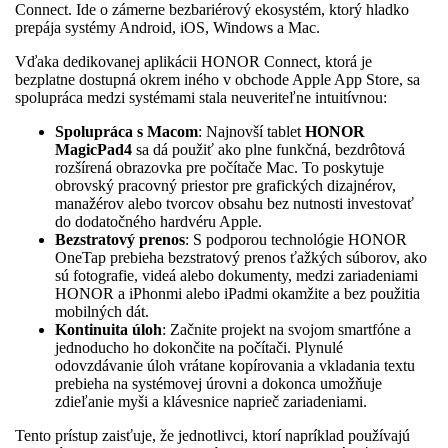
Connect. Ide o zámerne bezbariérový ekosystém, ktorý hladko
prepája systémy Android, iOS, Windows a Mac.
Vďaka dedikovanej aplikácii HONOR Connect, ktorá je
bezplatne dostupná okrem iného v obchode Apple App Store, sa
spolupráca medzi systémami stala neuveriteľne intuitívnou:
Spolupráca s Macom
: Najnovší tablet
HONOR
MagicPad4
sa dá použiť ako plne funkčná, bezdrôtová
rozšírená obrazovka pre počítače Mac. To poskytuje
obrovský pracovný priestor pre grafických dizajnérov,
manažérov alebo tvorcov obsahu bez nutnosti investovať
do dodatočného hardvéru Apple.
Bezstratový prenos
: S podporou technológie HONOR
OneTap prebieha bezstratový prenos ťažkých súborov, ako
sú fotografie, videá alebo dokumenty, medzi zariadeniami
HONOR a iPhonmi alebo iPadmi okamžite a bez použitia
mobilných dát.
Kontinuita úloh
: Začnite projekt na svojom smartfóne a
jednoducho ho dokončite na počítači. Plynulé
odovzdávanie úloh vrátane kopírovania a vkladania textu
prebieha na systémovej úrovni a dokonca umožňuje
zdieľanie myši a klávesnice naprieč zariadeniami.
Tento prístup zaisťuje, že jednotlivci, ktorí napríklad používajú