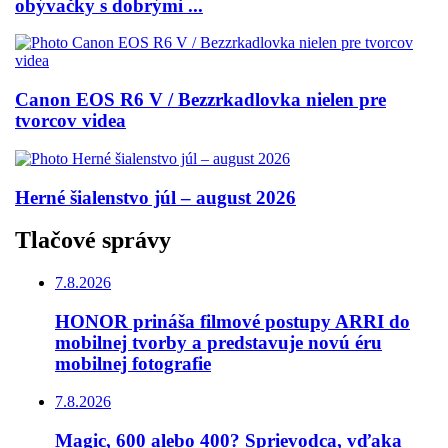
obývačky s dobrými ...
Canon EOS R6 V / Bezzrkadlovka nielen pre
tvorcov videa
Herné šialenstvo júl – august 2026
Tlačové správy
7.8.2026
HONOR prináša filmové postupy ARRI do
mobilnej tvorby a predstavuje novú éru
mobilnej fotografie
7.8.2026
Magic, 600 alebo 400? Sprievodca, vďaka