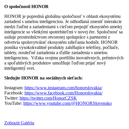
O spoločnosti HONOR
HONOR je popredná globálna spoločnosť v oblasti ekosystému
zariadení s umelou inteligenciou. Je odhodlaná zmeniť interakcie
medzi ľuďmi a zariadeniami s cieľom prepojiť ekosystém umelej
inteligencie so všetkými spotrebiteľmi v novej ére. Spoločnosť sa
usiluje prostredníctvom otvorenej spolupráce s partnermi z
odvetvia spoluvytvárať ekosystém zdieľania hodnôt. HONOR
ponúka vysokokvalitné produkty zahŕňajúce telefóny, počítače,
tablety, nositeľné zariadenia a ďalšie zariadenia s umelou
inteligenciou. Vďaka svojmu portfóliu inovatívnych, prémiových
a spoľahlivých produktov umožňuje ľuďom prijať nový
inteligentný svet.
Sledujte HONOR na sociálnych sieťach:
Instagram:
https://www.instagram.com/honorslovakia/
Facebook:
https://www.facebook.com/Honorslovakia/
Twitter:
https://twitter.com/HonorCZSK
YouTube:
https://www.youtube.com/@HONORSlovensko
Zobrazit Galériu