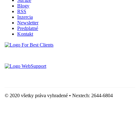
Súťaže
Blogy
RSS
Inzercia
Newsletter
Predplatné
Kontakt
Vytvorené spoločnosťou For Best Clients, s.r.o.
Hostingove služby poskytuje spoločnosť WebSupport, s.r.o.
© 2020 všetky práva vyhradené • Nextech: 2644-6804