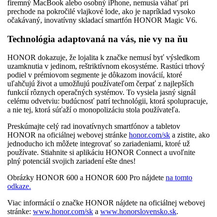
firemný MacBook alebo osobný iPhone, nemusia váhať pri
prechode na pokročilé vlajkové lode, ako je napríklad vysoko
očakávaný, inovatívny skladací smartfón HONOR Magic V6.
Technológia adaptovaná na vás, nie vy na ňu
HONOR dokazuje, že lojalita k značke nemusí byť výsledkom
uzamknutia v jedinom, reštriktívnom ekosystéme. Rastúci trhový
podiel v prémiovom segmente je dôkazom inovácií, ktoré
uľahčujú život a umožňujú používateľom čerpať z najlepších
funkcií rôznych operačných systémov. To vysiela jasný signál
celému odvetviu: budúcnosť patrí technológii, ktorá spolupracuje,
a nie tej, ktorá súťaží o monopolizáciu stola používateľa.
Preskúmajte celý rad inovatívnych smartfónov a tabletov
HONOR na oficiálnej webovej stránke
honor.com/sk
a zistite, ako
jednoducho ich môžete integrovať so zariadeniami, ktoré už
používate. Stiahnite si aplikáciu HONOR Connect a uvoľnite
plný potenciál svojich zariadení ešte dnes!
Obrázky HONOR 600 a HONOR 600 Pro nájdete
na tomto
odkaze.
Viac informácií o značke HONOR nájdete na oficiálnej webovej
stránke:
www.honor.com/sk
a
www.honorslovensko.sk
.