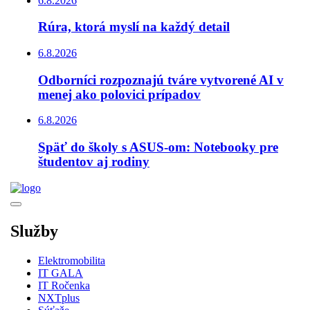
6.8.2026
Rúra, ktorá myslí na každý detail
6.8.2026
Odborníci rozpoznajú tváre vytvorené AI v
menej ako polovici prípadov
6.8.2026
Späť do školy s ASUS-om: Notebooky pre
študentov aj rodiny
Služby
Elektromobilita
IT GALA
IT Ročenka
NXTplus