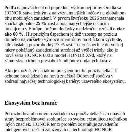
Podľa najnovších dát od poprednej výskumnej firmy Omdia sa
HONOR stáva jedným z najvýznamnejších hráčov na globálnom
trhu mobilných zariadení. V prvom štvrťroku 2026 zaznamenala
značka globálne
25 % rast
a bola najrýchlejšie rastúcim
predajcom v Európe, pričom dodávky medziročne vzrástli
o viac
ako 60 %.
Historickým úspechom je tiež vzostup na pozíciu
druhého najväčšieho výrobcu smartfónov na Blízkom východe,
kde dosiahla pozoruhodný 73 % rast. Tento úspech je do veľkej
miery poháňaný zariadeniami strednej až vyššej triedy, ako je
nová séria HONOR 600 a model HONOR X9d, ktorý na
zámorských trhoch presiahol 5 miliónov dodaných kusov.
Ako je možné, že na takom presýtenom trhu používatelia tak
ochotne prechádzajú na novú značku? Odpoveď spočíva v
zbúraní najväčšej technologickej bariéry: uzavretého ekosystému.
Ekosystém bez hraníc
Pri rozhodovaní o novom zariadení sa používatelia často obávajú
straty bezproblémovej spolupráce so svojou existujúcou technikou
iných značiek. HONOR tento problém odstraňuje zavedením
inteligentných riešení založených na technológii HONOR