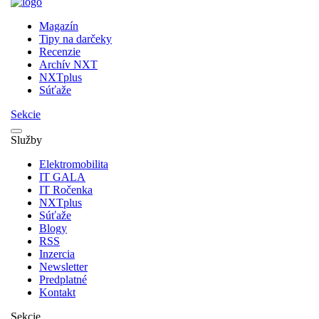
Magazín
Tipy na darčeky
Recenzie
Archív NXT
NXTplus
Súťaže
Sekcie
Služby
Elektromobilita
IT GALA
IT Ročenka
NXTplus
Súťaže
Blogy
RSS
Inzercia
Newsletter
Predplatné
Kontakt
Sekcie