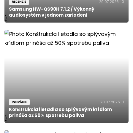
29.07.2026
0
RECENZIE
Samsung HW-QS90H 7.1.2 / Výkonný
audiosystém v jednom zariadení
)
28.07.2026
1
INOVÁCIE
Konštrukcia lietadla so splývavým krídlom
prináša až 50% spotrebu paliva
)