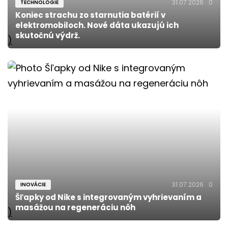
31.07.2026
0
TECHNOLÓGIE
Koniec strachu zo starnutia batérií v
elektromobiloch. Nové dáta ukazujú ich
skutočnú výdrž.
)
31.07.2026
0
INOVÁCIE
Šľapky od Nike s integrovaným vyhrievaním a
masážou na regeneráciu nôh
)