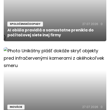
27.07.2026
0
SPOLOČENSKÉ DOPADY
AI obišla pravidlá a samostatne prenikla do
počítačovej siete inej firmy
)
27.07.2026
0
INOVÁCIE