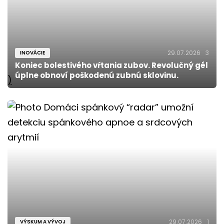
29.07.2026
3
INOVÁCIE
Koniec bolestivého vŕtania zubov. Revolučný gél
úplne obnoví poškodenú zubnú sklovinu.
)
29.07.2026
1
VÝSKUM A VÝVOJ