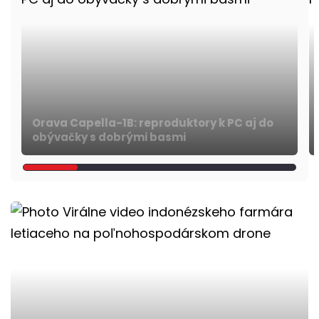
Orava Capella-1B: reproduktory k PC aj do
obývačky s dobrými basmi