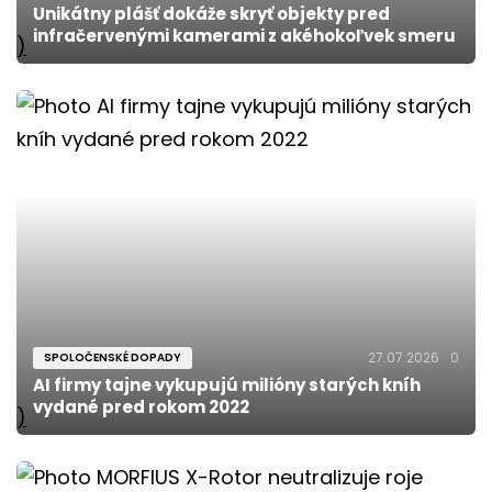
Unikátny plášť dokáže skryť objekty pred
infračervenými kamerami z akéhokoľvek smeru
)
27.07.2026
0
SPOLOČENSKÉ DOPADY
AI firmy tajne vykupujú milióny starých kníh
vydané pred rokom 2022
)