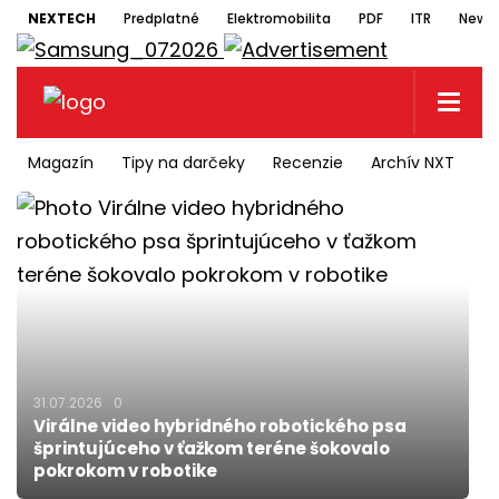
NEXTECH
Predplatné
Elektromobilita
PDF
ITR
Newsl
Magazín
Tipy na darčeky
Recenzie
Archív NXT
N
31.07.2026
0
Virálne video hybridného robotického psa
šprintujúceho v ťažkom teréne šokovalo
pokrokom v robotike