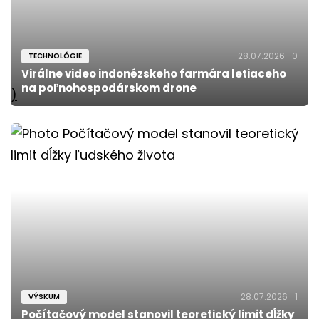
28.07.2026
0
TECHNOLÓGIE
Virálne video indonézskeho farmára letiaceho
na poľnohospodárskom drone
)
28.07.2026
1
VÝSKUM
Počítačový model stanovil teoretický limit dĺžky