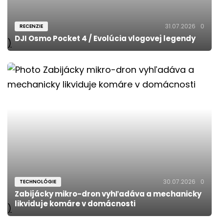
31.07.2026
0
RECENZIE
DJI Osmo Pocket 4 / Evolúcia vlogovej legendy
)
30.07.2026
0
TECHNOLÓGIE
Zabijácky mikro-dron vyhľadáva a mechanicky
likviduje komáre v domácnosti
)