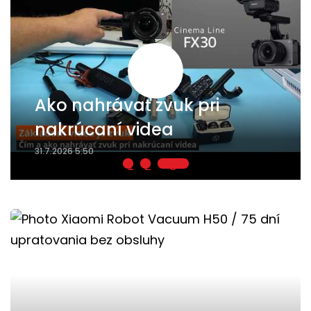
ASUS AMD Radeon AI Pro
R9700 32 GB pre AI a
pracovné stanice
5.8.2026 9:44
1
2
3