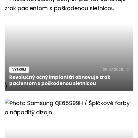
29.07.2026
0
VÝSKUM
Revolučný očný implantát obnovuje zrak
pacientom s poškodenou sietnicou
)