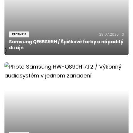
29.07.2026
0
RECENZIE
Samsung QE65S99H / Špičkové farby a nápaditý
dizajn
)