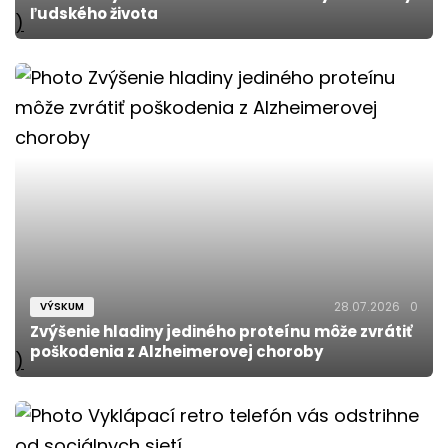
ľudského života
)
28.07.2026
0
VÝSKUM
Zvýšenie hladiny jediného proteínu môže zvrátiť
poškodenia z Alzheimerovej choroby
)