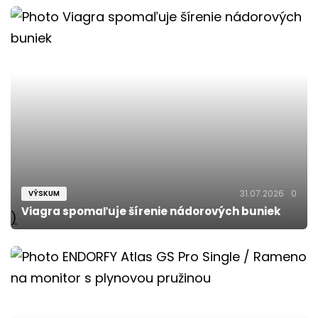
31.07.2026
0
VÝSKUM
Viagra spomaľuje šírenie nádorových buniek
)