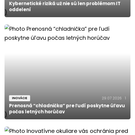
Kybernetické riziká už nie sú len problémom IT
oddelení
)
29.07.2026
1
INOVÁCIE
Prenosná “chladnička” pre ľudí poskytne úľavu
počas letných horúčav
)