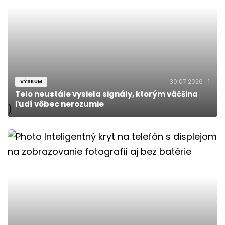
30.07.2026
1
VÝSKUM
Telo neustále vysiela signály, ktorým väčšina
ľudí vôbec nerozumie
)