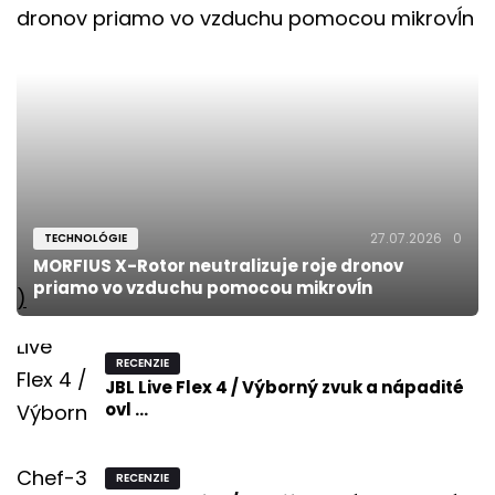
27.07.2026
0
TECHNOLÓGIE
MORFIUS X-Rotor neutralizuje roje dronov
priamo vo vzduchu pomocou mikrovĺn
)
RECENZIE
JBL Live Flex 4 / Výborný zvuk a nápadité
ovl ...
RECENZIE