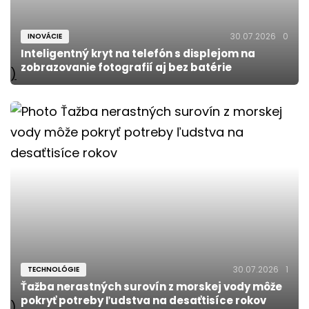
30.07.2026
0
INOVÁCIE
Inteligentný kryt na telefón s displejom na
zobrazovanie fotografií aj bez batérie
)
30.07.2026
1
TECHNOLÓGIE
Ťažba nerastných surovín z morskej vody môže
pokryť potreby ľudstva na desaťtisíce rokov
)