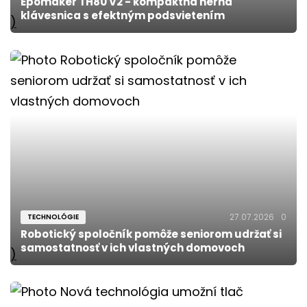
Epomaker TH80 V2 - kompaktná herná
klávesnica s efektným podsvietením
)
27.07.2026
0
TECHNOLÓGIE
Robotický spoločník pomôže seniorom udržať si
samostatnosť v ich vlastných domovoch
)