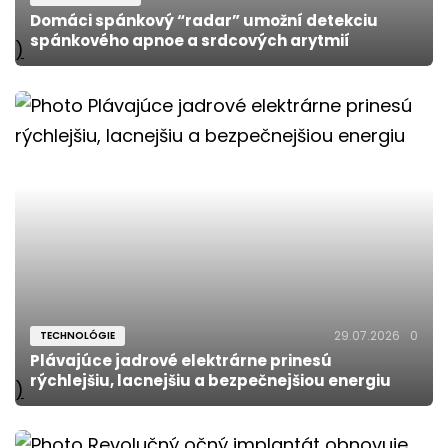
Domáci spánkový “radar” umožní detekciu
spánkového apnoe a srdcových arytmií
)
29.07.2026
0
TECHNOLÓGIE
Plávajúce jadrové elektrárne prinesú
rýchlejšiu, lacnejšiu a bezpečnejšiou energiu
)