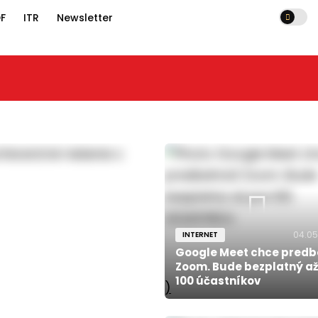
F
ITR
Newsletter
04.05
INTERNET
Google Meet chce predb
Zoom. Bude bezplatný až
100 účastníkov
)