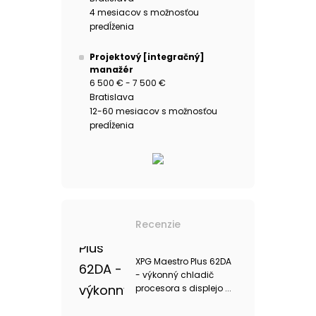
4 mesiacov s možnosťou
predĺženia
Projektový [integračný]
manažér
6 500 € - 7 500 €
Bratislava
12-60 mesiacov s možnosťou
predĺženia
Recenzie
XPG Maestro Plus 62DA
- výkonný chladič
procesora s displejo ...