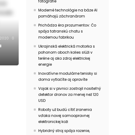
fotografie
Moderné technológie na báze AI
pomáhajú záchranárom
Prichádza éra prozumentov: Čo
spája tatranskú chatu s
modernou fabrikou
.2020
0
a
Ukrajinská elektrická motorka s
pohonom oboch kolies slúži v
teréne aj ako zdroj elektrickej
energie
Inovatívne modulárne tenisky si
doma vytlačíte aj opravíte
Vojak si v pivnici zostrojil nositeľný
detektor dronov za menej než 120
USD
Roboty už budú cítiť zranenia
vďaka novej samoopravnej
elektronickej koži
Hybridný stroj spája razenie,