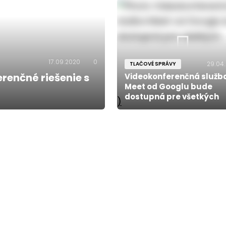
17.09.2020
0
29.04
TLAČOVÉ SPRÁVY
renčné riešenie s
Videokonferenčná služb
Meet od Googlu bude
dostupná pre všetkých
)