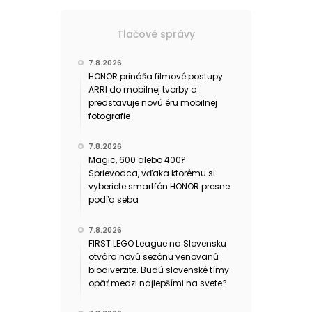
Tlačové správy
7.8.2026
HONOR prináša filmové postupy
ARRI do mobilnej tvorby a
predstavuje novú éru mobilnej
fotografie
7.8.2026
Magic, 600 alebo 400?
Sprievodca, vďaka ktorému si
vyberiete smartfón HONOR presne
podľa seba
7.8.2026
FIRST LEGO League na Slovensku
otvára novú sezónu venovanú
biodiverzite. Budú slovenské tímy
opäť medzi najlepšími na svete?