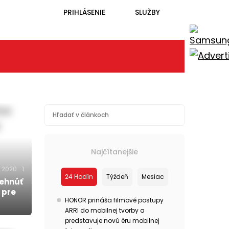
PRIHLÁSENIE
SLUŽBY
Najčítanejšie
.2020
1
24 Hodín
Týždeň
Mesiac
ehnúť
 pre
HONOR prináša filmové postupy
ARRI do mobilnej tvorby a
predstavuje novú éru mobilnej