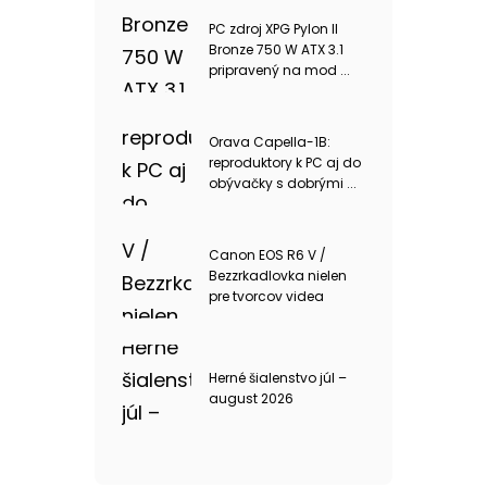
PC zdroj XPG Pylon II
Bronze 750 W ATX 3.1
pripravený na mod ...
Orava Capella-1B:
reproduktory k PC aj do
obývačky s dobrými ...
Canon EOS R6 V /
Bezzrkadlovka nielen
pre tvorcov videa
Herné šialenstvo júl –
august 2026