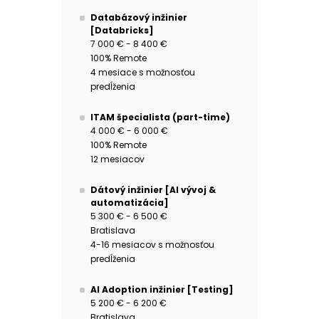
Databázový inžinier
[Databricks]
7 000 € - 8 400 €
100% Remote
4 mesiace s možnosťou
predĺženia
ITAM špecialista (part-time)
4 000 € - 6 000 €
100% Remote
12 mesiacov
Dátový inžinier [AI vývoj &
automatizácia]
5 300 € - 6 500 €
Bratislava
4-16 mesiacov s možnosťou
predĺženia
AI Adoption inžinier [Testing]
5 200 € - 6 200 €
Bratislava