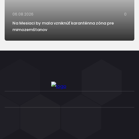
06.08.2026
0
Na Mesiaci by mala vzniknúť karanténna zóna pre
mimozemštanov