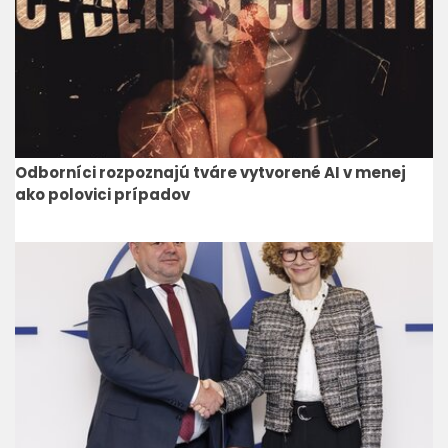
Odborníci rozpoznajú tváre vytvorené AI v menej
ako polovici prípadov