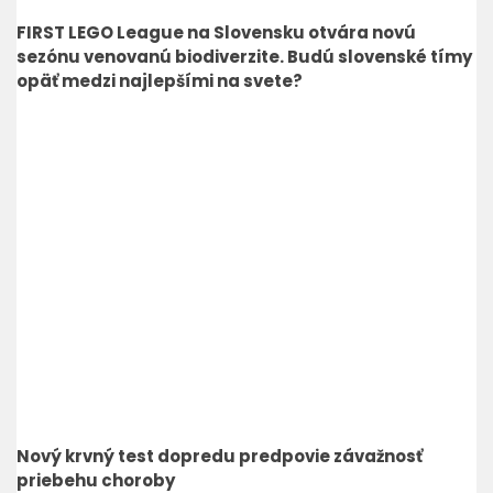
FIRST LEGO League na Slovensku otvára novú
sezónu venovanú biodiverzite. Budú slovenské tímy
opäť medzi najlepšími na svete?
Nový krvný test dopredu predpovie závažnosť
priebehu choroby