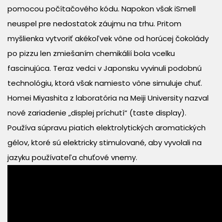
pomocou počítačového kódu. Napokon však iSmell
neuspel pre nedostatok záujmu na trhu. Pritom
myšlienka vytvoriť akékoľvek vône od horúcej čokolády
po pizzu len zmiešaním chemikálií bola vcelku
fascinujúca. Teraz vedci v Japonsku vyvinuli podobnú
technológiu, ktorá však namiesto vône simuluje chuť.
Homei Miyashita z laboratória na Meiji University nazval
nové zariadenie „displej príchutí“ (taste display).
Používa súpravu piatich elektrolytických aromatických
gélov, ktoré sú elektricky stimulované, aby vyvolali na
jazyku používateľa chuťové vnemy.