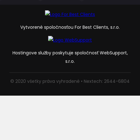
Vytvorené spoločnosťou For Best Clients, s.r.o.
Hostingove služby poskytuje spoločnosť WebSupport,
s.r.o.
© 2020 všetky práva vyhradené • Nextech: 2644-6804