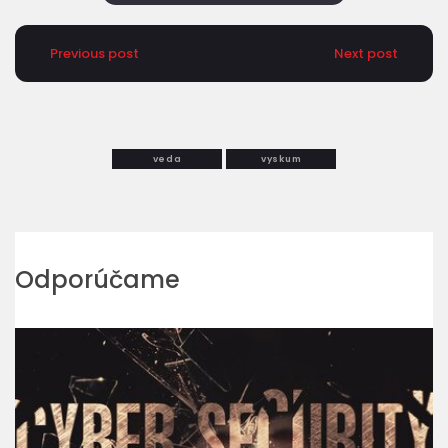
Previous post
Next post
veda
vyskum
Odporúčame