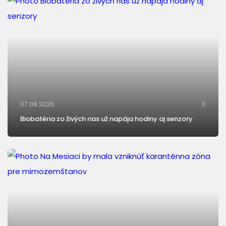
07.08.2026
0
Biobatéria zo živých rias už napája hodiny aj senzory