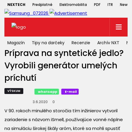
NEXTECH
Predplatné
Elektromobilita
PDF
ITR
Newsle
Magazín
Tipy na darčeky
Recenzie
Archív NXT
NX
Príprava na syntetické jedlo?
Vyrobili generátor umelých
príchutí
VÝSKUM
whatsapp
E-mail
3.6.2020
0
V 90. rokoch minulého storočia tím inžinierov vytvoril
zariadenie s názvom iSmell, používajúce vonné náplne
na simuláciu širokej škály aróm, ktoré sa mohli spustiť