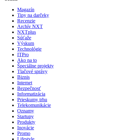
Magazín
Tipy na darčeky
Recenzie
Archív NXT
NXTplus
Súťaže
Výskum
Technológie
ITPro
Ako na to
Špeciálne projekty
Tlačové správy
Biznis
Internet
Bezpečnosť
Informatizácia
Prieskumy trhu
Telekomunikácie
Oznamy
Startupy
Produkty
Inovácie
Promo
Lifestyle