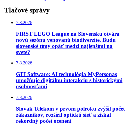
Tlačové správy
7.8.2026
FIRST LEGO League na Slovensku otvára
novú sezónu venovanú biodiverzite. Budú
slovenské tímy opäť medzi najlepšími na
svete?
7.8.2026
GFI Software: AI technológia MyPersonas
umožňuje digitálnu interakciu s historickými
osobnosťami
7.8.2026
Slovak Telekom v prvom polroku zvýšil počet
zákazníkov, rozšíril optickú sieť a získal
rekordný počet ocenení