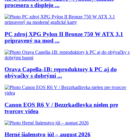
procesora s displejo ...
PC zdroj XPG Pylon II Bronze 750 W ATX 3.1
pripravený na mod ...
Orava Capella-1B: reproduktory k PC aj do
obývačky s dobrými ...
Canon EOS R6 V / Bezzrkadlovka nielen pre
tvorcov videa
Herné šialenstvo júl – august 2026