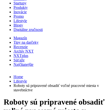
Startupy
Produkty
Inovácie
Promo
Lifestyle
Blogy
Digitálne zručnosti
Magazín
Tipy na darčeky
Recenzie
Archív NXT
NXTplus
Súťaže
Najčítanejšie
Home
Lifestyle
Roboty sú pripravené obsadiť voľné pracovné miesta v
stavebníctve
Roboty sú pripravené obsadiť