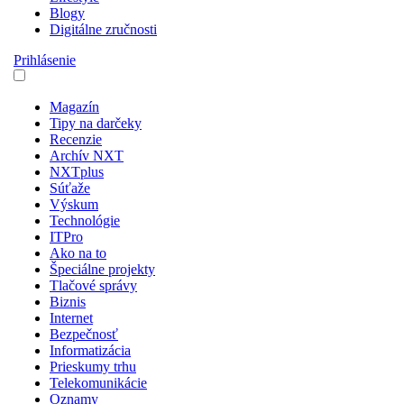
Blogy
Digitálne zručnosti
Prihlásenie
Magazín
Tipy na darčeky
Recenzie
Archív NXT
NXTplus
Súťaže
Výskum
Technológie
ITPro
Ako na to
Špeciálne projekty
Tlačové správy
Biznis
Internet
Bezpečnosť
Informatizácia
Prieskumy trhu
Telekomunikácie
Oznamy