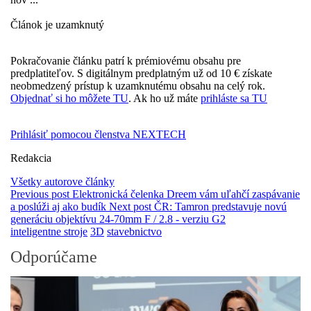
Článok je uzamknutý
Pokračovanie článku patrí k prémiovému obsahu pre
predplatiteľov. S digitálnym predplatným už od 10 € získate
neobmedzený prístup k uzamknutému obsahu na celý rok.
Objednať si ho môžete TU
. Ak ho už máte
prihláste sa TU
Prihlásiť pomocou členstva NEXTECH
Redakcia
Všetky autorove články
Previous post
Elektronická čelenka Dreem vám uľahčí zaspávanie
a poslúži aj ako budík
Next post
ČR: Tamron predstavuje novú
generáciu objektívu 24-70mm F / 2.8 - verziu G2
inteligentne stroje
3D
stavebnictvo
Odporúčame