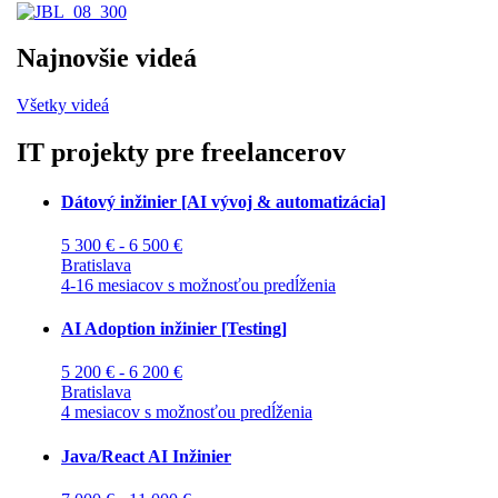
Najnovšie videá
Všetky videá
IT projekty pre freelancerov
Dátový inžinier [AI vývoj & automatizácia]
5 300 € - 6 500 €
Bratislava
4-16 mesiacov s možnosťou predĺženia
AI Adoption inžinier [Testing]
5 200 € - 6 200 €
Bratislava
4 mesiacov s možnosťou predĺženia
Java/React AI Inžinier