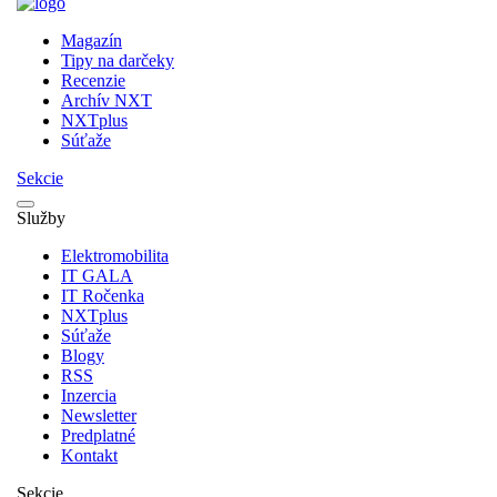
Magazín
Tipy na darčeky
Recenzie
Archív NXT
NXTplus
Súťaže
Sekcie
Služby
Elektromobilita
IT GALA
IT Ročenka
NXTplus
Súťaže
Blogy
RSS
Inzercia
Newsletter
Predplatné
Kontakt
Sekcie