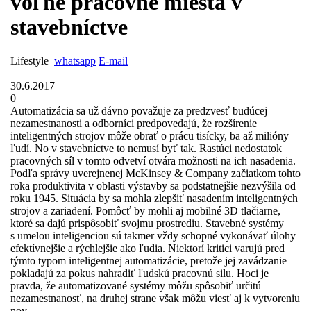
voľné pracovné miesta v
stavebníctve
Lifestyle
whatsapp
E-mail
30.6.2017
0
Automatizácia sa už dávno považuje za predzvesť budúcej
nezamestnanosti a odborníci predpovedajú, že rozšírenie
inteligentných strojov môže obrať o prácu tisícky, ba až milióny
ľudí. No v stavebníctve to nemusí byť tak. Rastúci nedostatok
pracovných síl v tomto odvetví otvára možnosti na ich nasadenia.
Podľa správy uverejnenej McKinsey & Company začiatkom tohto
roka produktivita v oblasti výstavby sa podstatnejšie nezvýšila od
roku 1945. Situácia by sa mohla zlepšiť nasadením inteligentných
strojov a zariadení. Pomôcť by mohli aj mobilné 3D tlačiarne,
ktoré sa dajú prispôsobiť svojmu prostrediu. Stavebné systémy
s umelou inteligenciou sú takmer vždy schopné vykonávať úlohy
efektívnejšie a rýchlejšie ako ľudia. Niektorí kritici varujú pred
týmto typom inteligentnej automatizácie, pretože jej zavádzanie
pokladajú za pokus nahradiť ľudskú pracovnú silu. Hoci je
pravda, že automatizované systémy môžu spôsobiť určitú
nezamestnanosť, na druhej strane však môžu viesť aj k vytvoreniu
nov ...