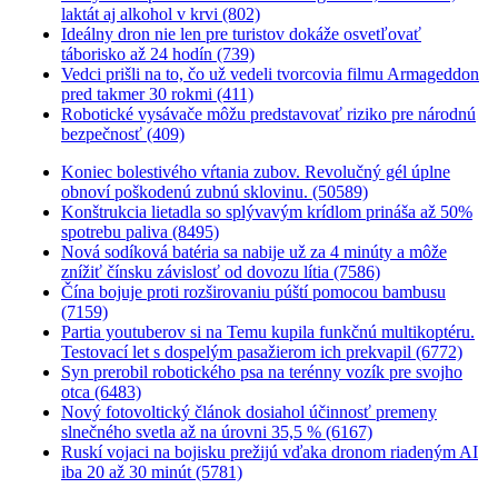
laktát aj alkohol v krvi (802)
Ideálny dron nie len pre turistov dokáže osvetľovať
táborisko až 24 hodín (739)
Vedci prišli na to, čo už vedeli tvorcovia filmu Armageddon
pred takmer 30 rokmi (411)
Robotické vysávače môžu predstavovať riziko pre národnú
bezpečnosť (409)
Koniec bolestivého vŕtania zubov. Revolučný gél úplne
obnoví poškodenú zubnú sklovinu. (50589)
Konštrukcia lietadla so splývavým krídlom prináša až 50%
spotrebu paliva (8495)
Nová sodíková batéria sa nabije už za 4 minúty a môže
znížiť čínsku závislosť od dovozu lítia (7586)
Čína bojuje proti rozširovaniu púští pomocou bambusu
(7159)
Partia youtuberov si na Temu kupila funkčnú multikoptéru.
Testovací let s dospelým pasažierom ich prekvapil (6772)
Syn prerobil robotického psa na terénny vozík pre svojho
otca (6483)
Nový fotovoltický článok dosiahol účinnosť premeny
slnečného svetla až na úrovni 35,5 % (6167)
Ruskí vojaci na bojisku prežijú vďaka dronom riadeným AI
iba 20 až 30 minút (5781)