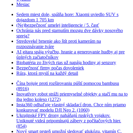
Mesiac
Sedem miest dole, spálňa hore: Xiaomi uviedlo SUV s
dojazdom 1 705 km
(Ne)bezpečnosť umelej inteligencie / 5. časť
Ochránia nás pred starnutím mozgu dve dávky nosového
spreja?
Stredoveké brnenie ako štít proti kamerám na
rozpoznávanie tváre
AI gitara spája výučbu, hranie a generovanie hudby aj pre
úplných začiatočníkov
Biobatéria zo živých rias už napája hodiny aj senzory
Bezpečnosť firmy počas dovoleniek
Rúra, ktorá myslí na každý detail
Čína bojuje proti rozširovaniu púští pomocou bambusu
(8916)
Inovatívny robot stráži priemyselné objekty a stačí mu na to
iba jedno koleso (1272)
Insta360 odhaľuje vlastný skladací dron. Chce ním priamo
konkurovať modelu DJI Neo 2. (1060)
Ukrajinské FPV drony naháňajú ruských vojakov.
Uniknuté videá pripomínajú zábery z počítačových hier.
(854)
Nový smart prsteň umožní sledovať glukózu, vitamín C,