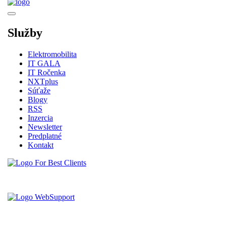
Služby
Elektromobilita
IT GALA
IT Ročenka
NXTplus
Súťaže
Blogy
RSS
Inzercia
Newsletter
Predplatné
Kontakt
Vytvorené spoločnosťou For Best Clients, s.r.o.
Hostingove služby poskytuje spoločnosť WebSupport, s.r.o.