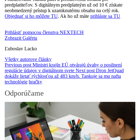
predplatiteľov. S digitálnym predplatným už od 10 € získate
neobmedzený prístup k uzamknutému obsahu na celý rok.
Objednať si ho môžete TU
. Ak ho už máte
prihláste sa TU
Prihlásiť pomocou členstva NEXTECH
Zobrazit Galériu
Ľuboslav Lacko
Všetky autorove články
Previous post
Ministri krajín EÚ otvárajú úvahy o posilnení
regulácie údajov v digitálnom svete
Next post
Dron JetQuad
dokáže lietať rýchlosťou až 483 km/h. Tankuje sa mu nafta
technológie
hračky
Odporúčame