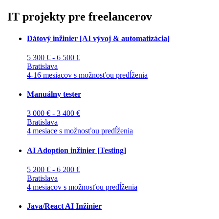
IT projekty pre freelancerov
Dátový inžinier [AI vývoj & automatizácia]
5 300 € - 6 500 €
Bratislava
4-16 mesiacov s možnosťou predĺženia
Manuálny tester
3 000 € - 3 400 €
Bratislava
4 mesiace s možnosťou predĺženia
AI Adoption inžinier [Testing]
5 200 € - 6 200 €
Bratislava
4 mesiacov s možnosťou predĺženia
Java/React AI Inžinier