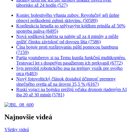
táborisko až 24 hodín (527)
Koniec bolestivého vŕtania zubov. Revolučný gél úplne
obnoví poškodenú zubnú sklovinu. (50589)
Konštrukcia lietadla so splývavým krídlom prináša až 50%
spotrebu paliva (8495)
Nová sodíková batéria sa nabije už za 4 minúty a môže
znížiť čínsku závislosť od dovozu lítia (7586)
Čína bojuje proti rozširovaniu púští pomocou bambusu
(7159)
Partia youtuberov si na Temu kupila funkčnú multikoptéru.
Testovací let s dospelým pasažierom ich prekvapil (6772)
Syn prerobil robotického psa na terénny vozík pre svojho
otca (6483)
Nový fotovoltický článok dosiahol účinnosť premeny
slnečného svetla až na úrovni 35,5 % (6167)
Ruskí vojaci na bojisku prežijú vďaka dronom riadeným AI
iba 20 až 30 minút (5781)
Najnovšie videá
Všetky videá