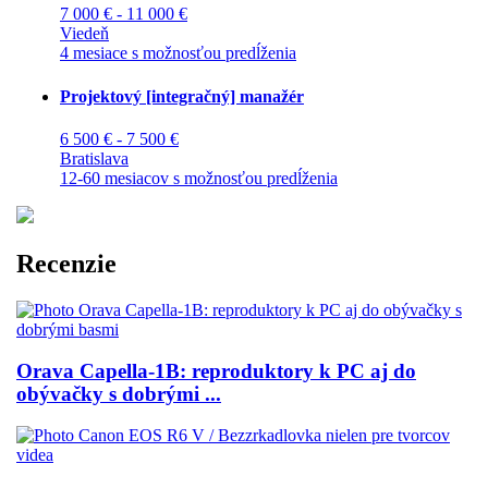
7 000 € - 11 000 €
Viedeň
4 mesiace s možnosťou predĺženia
Projektový [integračný] manažér
6 500 € - 7 500 €
Bratislava
12-60 mesiacov s možnosťou predĺženia
Recenzie
Orava Capella-1B: reproduktory k PC aj do
obývačky s dobrými ...