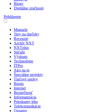
Blogy
Digitálne zručnosti
Prihlásenie
Magazín
Tipy na darčeky
Recenzie
Archív NXT
NXTplus
Súťaže
Výskum
Technológie
ITPro
Ako na to
Špeciálne projekty
Tlačové správy
Biznis
Internet
Bezpečnosť
Informatizácia
Prieskumy trhu
Telekomunikácie
Oznamy