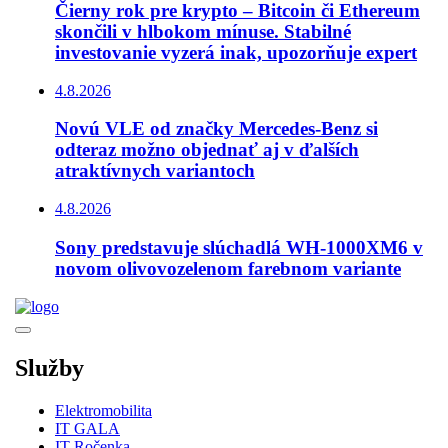
Čierny rok pre krypto – Bitcoin či Ethereum
skončili v hlbokom mínuse. Stabilné
investovanie vyzerá inak, upozorňuje expert
4.8.2026
Novú VLE od značky Mercedes-Benz si
odteraz možno objednať aj v ďalších
atraktívnych variantoch
4.8.2026
Sony predstavuje slúchadlá WH-1000XM6 v
novom olivovozelenom farebnom variante
Služby
Elektromobilita
IT GALA
IT Ročenka