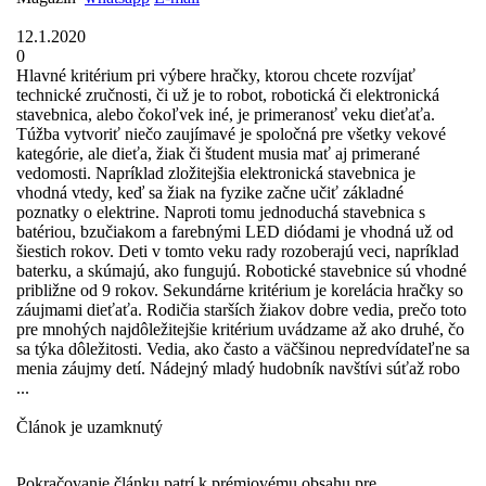
12.1.2020
0
Hlavné kritérium pri výbere hračky, ktorou chcete rozvíjať
technické zručnosti, či už je to robot, robotická či elektronická
stavebnica, alebo čokoľvek iné, je primeranosť veku dieťaťa.
Túžba vytvoriť niečo zaujímavé je spoločná pre všetky vekové
kategórie, ale dieťa, žiak či študent musia mať aj primerané
vedomosti. Napríklad zložitejšia elektronická stavebnica je
vhodná vtedy, keď sa žiak na fyzike začne učiť základné
poznatky o elektrine. Naproti tomu jednoduchá stavebnica s
batériou, bzučiakom a farebnými LED diódami je vhodná už od
šiestich rokov. Deti v tomto veku rady rozoberajú veci, napríklad
baterku, a skúmajú, ako fungujú. Robotické stavebnice sú vhodné
približne od 9 rokov. Sekundárne kritérium je korelácia hračky so
záujmami dieťaťa. Rodičia starších žiakov dobre vedia, prečo toto
pre mnohých najdôležitejšie kritérium uvádzame až ako druhé, čo
sa týka dôležitosti. Vedia, ako často a väčšinou nepredvídateľne sa
menia záujmy detí. Nádejný mladý hudobník navštívi súťaž robo
...
Článok je uzamknutý
Pokračovanie článku patrí k prémiovému obsahu pre