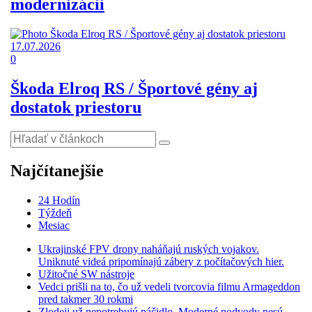
modernizácii
17.07.2026
0
Škoda Elroq RS / Športové gény aj
dostatok priestoru
Najčítanejšie
24 Hodín
Týždeň
Mesiac
Ukrajinské FPV drony naháňajú ruských vojakov.
Uniknuté videá pripomínajú zábery z počítačových hier.
Užitočné SW nástroje
Vedci prišli na to, čo už vedeli tvorcovia filmu Armageddon
pred takmer 30 rokmi
Zlodeji už nepotrebujú páčidlo. Moderné podvody nesú