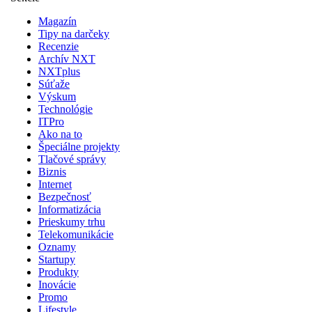
Magazín
Tipy na darčeky
Recenzie
Archív NXT
NXTplus
Súťaže
Výskum
Technológie
ITPro
Ako na to
Špeciálne projekty
Tlačové správy
Biznis
Internet
Bezpečnosť
Informatizácia
Prieskumy trhu
Telekomunikácie
Oznamy
Startupy
Produkty
Inovácie
Promo
Lifestyle