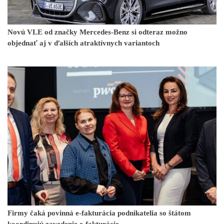
Novú VLE od značky Mercedes-Benz si odteraz možno
objednať aj v ďalších atraktívnych variantoch
Firmy čaká povinná e-fakturácia podnikatelia so štátom