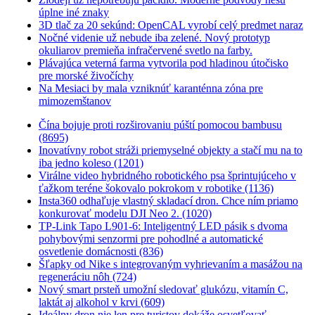
úplne iné znaky
3D tlač za 20 sekúnd: OpenCAL vyrobí celý predmet naraz
Nočné videnie už nebude iba zelené. Nový prototyp
okuliarov premieňa infračervené svetlo na farby.
Plávajúca veterná farma vytvorila pod hladinou útočisko
pre morské živočíchy
Na Mesiaci by mala vzniknúť karanténna zóna pre
mimozemštanov
Čína bojuje proti rozširovaniu púští pomocou bambusu
(8695)
Inovatívny robot stráži priemyselné objekty a stačí mu na to
iba jedno koleso (1201)
Virálne video hybridného robotického psa šprintujúceho v
ťažkom teréne šokovalo pokrokom v robotike (1136)
Insta360 odhaľuje vlastný skladací dron. Chce ním priamo
konkurovať modelu DJI Neo 2. (1020)
TP-Link Tapo L901-6: Inteligentný LED pásik s dvoma
pohybovými senzormi pre pohodlné a automatické
osvetlenie domácnosti (836)
Šľapky od Nike s integrovaným vyhrievaním a masážou na
regeneráciu nôh (724)
Nový smart prsteň umožní sledovať glukózu, vitamín C,
laktát aj alkohol v krvi (609)
Ideálny dron nie len pre turistov dokáže osvetľovať