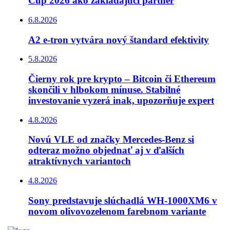
Cup 2026 ako zakladajúci partner
6.8.2026
A2 e-tron vytvára nový štandard efektivity
5.8.2026
Čierny rok pre krypto – Bitcoin či Ethereum
skončili v hlbokom mínuse. Stabilné
investovanie vyzerá inak, upozorňuje expert
4.8.2026
Novú VLE od značky Mercedes-Benz si
odteraz možno objednať aj v ďalších
atraktívnych variantoch
4.8.2026
Sony predstavuje slúchadlá WH-1000XM6 v
novom olivovozelenom farebnom variante