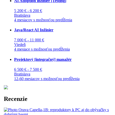
AI Adoption inžinier [Testing]
5 200 € - 6 200 €
Bratislava
4 mesiacov s možnosťou predĺženia
Java/React AI Inžinier
7 000 € - 11 000 €
Viedeň
4 mesiace s možnosťou predĺženia
Projektový [integračný] manažér
6 500 € - 7 500 €
Bratislava
12-60 mesiacov s možnosťou predĺženia
Recenzie