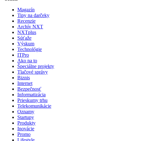
Magazín
Tipy na darčeky
Recenzie
Archív NXT
NXTplus
Súťaže
Výskum
Technológie
ITPro
Ako na to
Špeciálne projekty
Tlačové správy
Biznis
Internet
Bezpečnosť
Informatizácia
Prieskumy trhu
Telekomunikácie
Oznamy
Startupy
Produkty
Inovácie
Promo
Lifestyle