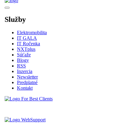
Služby
Elektromobilita
IT GALA
IT Ročenka
NXTplus
Súťaže
Blogy
RSS
Inzercia
Newsletter
Predplatné
Kontakt
Vytvorené spoločnosťou For Best Clients, s.r.o.
Hostingove služby poskytuje spoločnosť WebSupport, s.r.o.