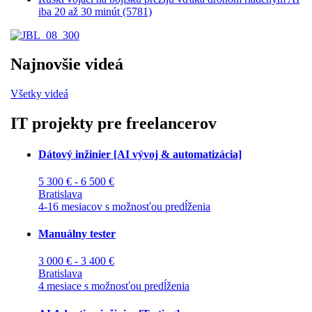
iba 20 až 30 minút (5781)
Najnovšie videá
Všetky videá
IT projekty pre freelancerov
Dátový inžinier [AI vývoj & automatizácia]
5 300 € - 6 500 €
Bratislava
4-16 mesiacov s možnosťou predĺženia
Manuálny tester
3 000 € - 3 400 €
Bratislava
4 mesiace s možnosťou predĺženia