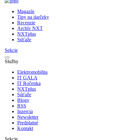
Magazín
Tipy na darčeky
Recenzie
Archív NXT
NXTplus
Súťaže
Sekcie
Služby
Elektromobilita
IT GALA
IT Ročenka
NXTplus
Súťaže
Blogy
RSS
Inzercia
Newsletter
Predplatné
Kontakt
Sekcie