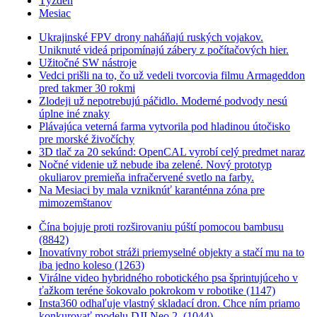
Týždeň
Mesiac
Ukrajinské FPV drony naháňajú ruských vojakov.
Uniknuté videá pripomínajú zábery z počítačových hier.
Užitočné SW nástroje
Vedci prišli na to, čo už vedeli tvorcovia filmu Armageddon
pred takmer 30 rokmi
Zlodeji už nepotrebujú páčidlo. Moderné podvody nesú
úplne iné znaky
Plávajúca veterná farma vytvorila pod hladinou útočisko
pre morské živočíchy
3D tlač za 20 sekúnd: OpenCAL vyrobí celý predmet naraz
Nočné videnie už nebude iba zelené. Nový prototyp
okuliarov premieňa infračervené svetlo na farby.
Na Mesiaci by mala vzniknúť karanténna zóna pre
mimozemštanov
Čína bojuje proti rozširovaniu púští pomocou bambusu
(8842)
Inovatívny robot stráži priemyselné objekty a stačí mu na to
iba jedno koleso (1263)
Virálne video hybridného robotického psa šprintujúceho v
ťažkom teréne šokovalo pokrokom v robotike (1147)
Insta360 odhaľuje vlastný skladací dron. Chce ním priamo
konkurovať modelu DJI Neo 2. (1044)