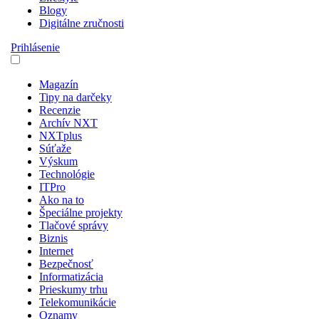
Blogy
Digitálne zručnosti
Prihlásenie
Magazín
Tipy na darčeky
Recenzie
Archív NXT
NXTplus
Súťaže
Výskum
Technológie
ITPro
Ako na to
Špeciálne projekty
Tlačové správy
Biznis
Internet
Bezpečnosť
Informatizácia
Prieskumy trhu
Telekomunikácie
Oznamy