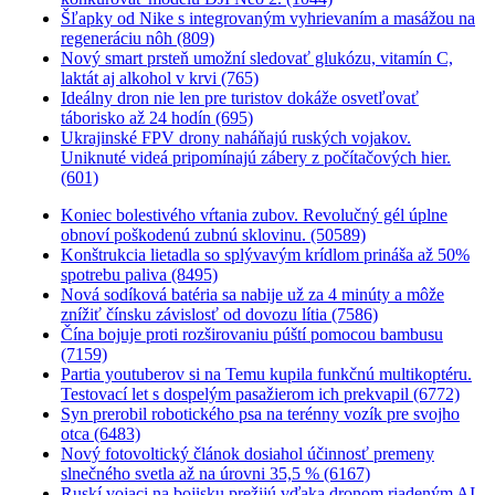
Šľapky od Nike s integrovaným vyhrievaním a masážou na
regeneráciu nôh (809)
Nový smart prsteň umožní sledovať glukózu, vitamín C,
laktát aj alkohol v krvi (765)
Ideálny dron nie len pre turistov dokáže osvetľovať
táborisko až 24 hodín (695)
Ukrajinské FPV drony naháňajú ruských vojakov.
Uniknuté videá pripomínajú zábery z počítačových hier.
(601)
Koniec bolestivého vŕtania zubov. Revolučný gél úplne
obnoví poškodenú zubnú sklovinu. (50589)
Konštrukcia lietadla so splývavým krídlom prináša až 50%
spotrebu paliva (8495)
Nová sodíková batéria sa nabije už za 4 minúty a môže
znížiť čínsku závislosť od dovozu lítia (7586)
Čína bojuje proti rozširovaniu púští pomocou bambusu
(7159)
Partia youtuberov si na Temu kupila funkčnú multikoptéru.
Testovací let s dospelým pasažierom ich prekvapil (6772)
Syn prerobil robotického psa na terénny vozík pre svojho
otca (6483)
Nový fotovoltický článok dosiahol účinnosť premeny
slnečného svetla až na úrovni 35,5 % (6167)
Ruskí vojaci na bojisku prežijú vďaka dronom riadeným AI