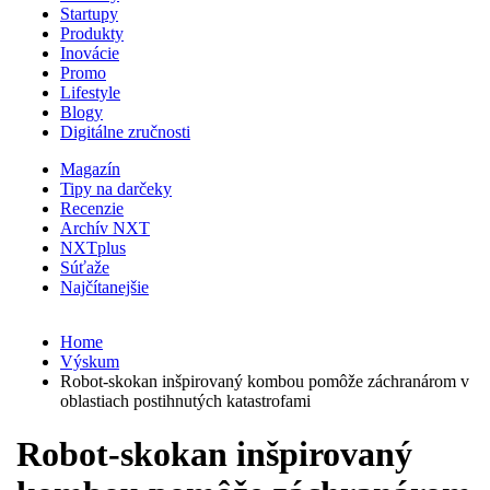
Startupy
Produkty
Inovácie
Promo
Lifestyle
Blogy
Digitálne zručnosti
Magazín
Tipy na darčeky
Recenzie
Archív NXT
NXTplus
Súťaže
Najčítanejšie
Home
Výskum
Robot-skokan inšpirovaný kombou pomôže záchranárom v
oblastiach postihnutých katastrofami
Robot-skokan inšpirovaný