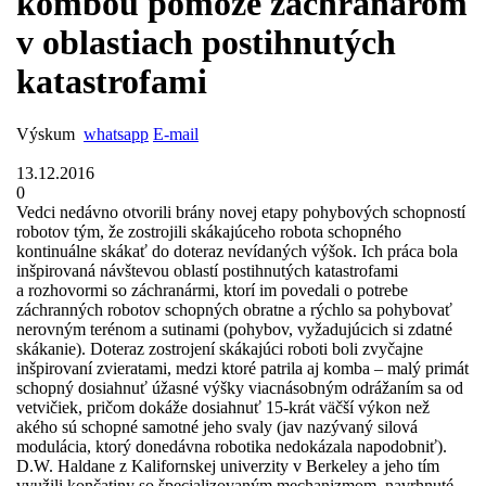
kombou pomôže záchranárom
v oblastiach postihnutých
katastrofami
Výskum
whatsapp
E-mail
13.12.2016
0
Vedci nedávno otvorili brány novej etapy pohybových schopností
robotov tým, že zostrojili skákajúceho robota schopného
kontinuálne skákať do doteraz nevídaných výšok. Ich práca bola
inšpirovaná návštevou oblastí postihnutých katastrofami
a rozhovormi so záchranármi, ktorí im povedali o potrebe
záchranných robotov schopných obratne a rýchlo sa pohybovať
nerovným terénom a sutinami (pohybov, vyžadujúcich si zdatné
skákanie). Doteraz zostrojení skákajúci roboti boli zvyčajne
inšpirovaní zvieratami, medzi ktoré patrila aj komba – malý primát
schopný dosiahnuť úžasné výšky viacnásobným odrážaním sa od
vetvičiek, pričom dokáže dosiahnuť 15-krát väčší výkon než
akého sú schopné samotné jeho svaly (jav nazývaný silová
modulácia, ktorý donedávna robotika nedokázala napodobniť).
D.W. Haldane z Kalifornskej univerzity v Berkeley a jeho tím
využili končatiny so špecializovaným mechanizmom, navrhnuté