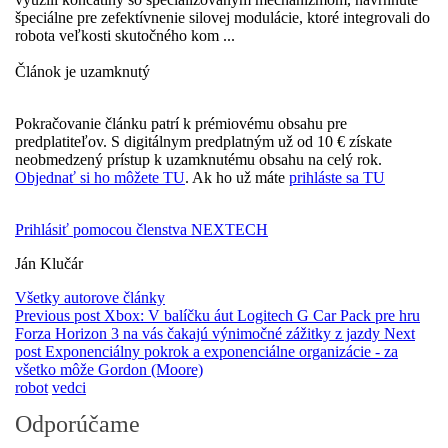
špeciálne pre zefektívnenie silovej modulácie, ktoré integrovali do
robota veľkosti skutočného kom ...
Článok je uzamknutý
Pokračovanie článku patrí k prémiovému obsahu pre
predplatiteľov. S digitálnym predplatným už od 10 € získate
neobmedzený prístup k uzamknutému obsahu na celý rok.
Objednať si ho môžete TU
. Ak ho už máte
prihláste sa TU
Prihlásiť pomocou členstva NEXTECH
Ján Klučár
Všetky autorove články
Previous post
Xbox: V balíčku áut Logitech G Car Pack pre hru
Forza Horizon 3 na vás čakajú výnimočné zážitky z jazdy
Next
post
Exponenciálny pokrok a exponenciálne organizácie - za
všetko môže Gordon (Moore)
robot
vedci
Odporúčame