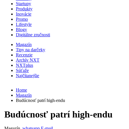
Startupy
Produkty
Inovácie
Promo
Lifestyle
Blogy
Digitálne zručnosti
Magazín
Tipy na darčeky
Recenzie
Archív NXT
NXTplus
Súťaže
Najčítanejšie
Home
Magazín
Budúcnosť patrí high-endu
Budúcnosť patrí high-endu
Magazín
whatsapp
E-mail