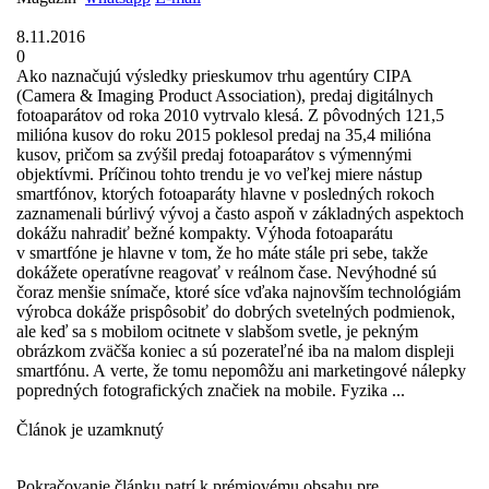
8.11.2016
0
Ako naznačujú výsledky prieskumov trhu agentúry CIPA
(Camera & Imaging Product Association), predaj digitálnych
fotoaparátov od roka 2010 vytrvalo klesá. Z pôvodných 121,5
milióna kusov do roku 2015 poklesol predaj na 35,4 milióna
kusov, pričom sa zvýšil predaj fotoaparátov s výmennými
objektívmi. Príčinou tohto trendu je vo veľkej miere nástup
smartfónov, ktorých fotoaparáty hlavne v posledných rokoch
zaznamenali búrlivý vývoj a často aspoň v základných aspektoch
dokážu nahradiť bežné kompakty. Výhoda fotoaparátu
v smartfóne je hlavne v tom, že ho máte stále pri sebe, takže
dokážete operatívne reagovať v reálnom čase. Nevýhodné sú
čoraz menšie snímače, ktoré síce vďaka najnovším technológiám
výrobca dokáže prispôsobiť do dobrých svetelných podmienok,
ale keď sa s mobilom ocitnete v slabšom svetle, je pekným
obrázkom zväčša koniec a sú pozerateľné iba na malom displeji
smartfónu. A verte, že tomu nepomôžu ani marketingové nálepky
popredných fotografických značiek na mobile. Fyzika ...
Článok je uzamknutý
Pokračovanie článku patrí k prémiovému obsahu pre