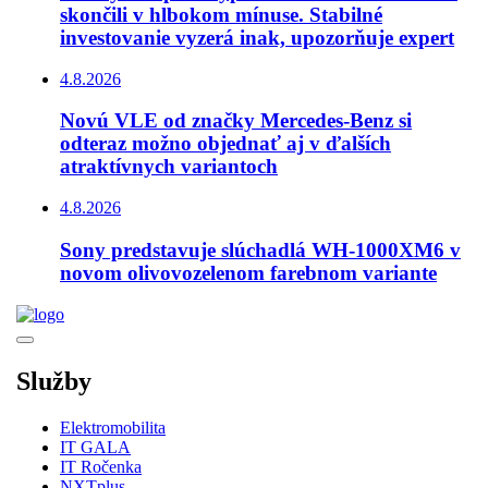
skončili v hlbokom mínuse. Stabilné
investovanie vyzerá inak, upozorňuje expert
4.8.2026
Novú VLE od značky Mercedes-Benz si
odteraz možno objednať aj v ďalších
atraktívnych variantoch
4.8.2026
Sony predstavuje slúchadlá WH-1000XM6 v
novom olivovozelenom farebnom variante
Služby
Elektromobilita
IT GALA
IT Ročenka
NXTplus