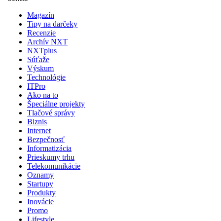
Magazín
Tipy na darčeky
Recenzie
Archív NXT
NXTplus
Súťaže
Výskum
Technológie
ITPro
Ako na to
Špeciálne projekty
Tlačové správy
Biznis
Internet
Bezpečnosť
Informatizácia
Prieskumy trhu
Telekomunikácie
Oznamy
Startupy
Produkty
Inovácie
Promo
Lifestyle