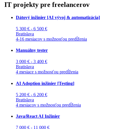
IT projekty pre freelancerov
Dátový inžinier [AI vývoj & automatizácia]
5 300 € - 6 500 €
Bratislava
4-16 mesiacov s možnosťou predĺženia
Manuálny tester
3 000 € - 3 400 €
Bratislava
4 mesiace s možnosťou predĺženia
AI Adoption inžinier [Testing]
5 200 € - 6 200 €
Bratislava
4 mesiacov s možnosťou predĺženia
Java/React AI Inžinier
7 000 € - 11 000 €