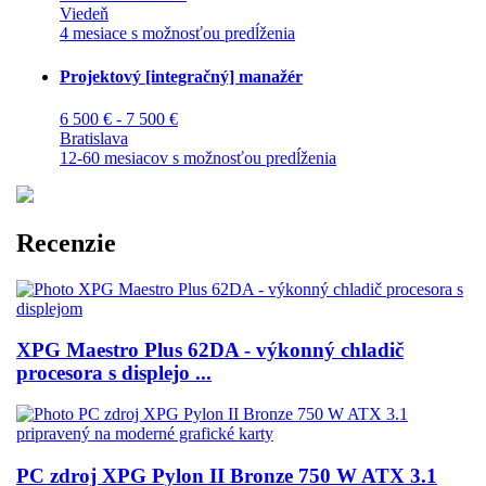
Viedeň
4 mesiace s možnosťou predĺženia
Projektový [integračný] manažér
6 500 € - 7 500 €
Bratislava
12-60 mesiacov s možnosťou predĺženia
Recenzie
XPG Maestro Plus 62DA - výkonný chladič
procesora s displejo ...
PC zdroj XPG Pylon II Bronze 750 W ATX 3.1