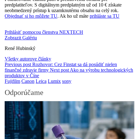
predplatiteľov. S digitálnym predplatným už od 10 € získate
neobmedzený prístup k uzamknutému obsahu na celý rok.
Objednať si ho môžete TU
. Ak ho už máte
prihláste sa TU
Prihlásiť pomocou členstva NEXTECH
Zobrazit Galériu
René Hubinský
Všetky autorove články
Previous post
Rozhovor: Cez Finstat sa dá posúdiť nielen
finančné zdravie firmy
Next post
Ako na výrobu technologických
produktov v Číne
Fujifilm
Canon
Leica
Lumix
sony
Odporúčame