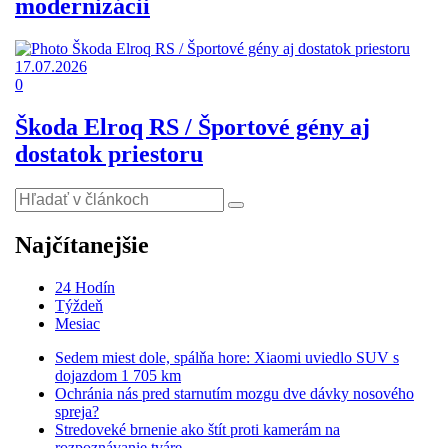
modernizácii
17.07.2026
0
Škoda Elroq RS / Športové gény aj
dostatok priestoru
Najčítanejšie
24 Hodín
Týždeň
Mesiac
Sedem miest dole, spálňa hore: Xiaomi uviedlo SUV s
dojazdom 1 705 km
Ochránia nás pred starnutím mozgu dve dávky nosového
spreja?
Stredoveké brnenie ako štít proti kamerám na
rozpoznávanie tváre