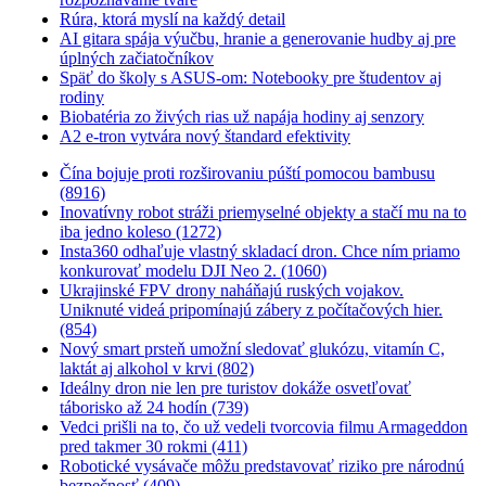
Rúra, ktorá myslí na každý detail
AI gitara spája výučbu, hranie a generovanie hudby aj pre
úplných začiatočníkov
Späť do školy s ASUS-om: Notebooky pre študentov aj
rodiny
Biobatéria zo živých rias už napája hodiny aj senzory
A2 e-tron vytvára nový štandard efektivity
Čína bojuje proti rozširovaniu púští pomocou bambusu
(8916)
Inovatívny robot stráži priemyselné objekty a stačí mu na to
iba jedno koleso (1272)
Insta360 odhaľuje vlastný skladací dron. Chce ním priamo
konkurovať modelu DJI Neo 2. (1060)
Ukrajinské FPV drony naháňajú ruských vojakov.
Uniknuté videá pripomínajú zábery z počítačových hier.
(854)
Nový smart prsteň umožní sledovať glukózu, vitamín C,
laktát aj alkohol v krvi (802)
Ideálny dron nie len pre turistov dokáže osvetľovať
táborisko až 24 hodín (739)
Vedci prišli na to, čo už vedeli tvorcovia filmu Armageddon
pred takmer 30 rokmi (411)
Robotické vysávače môžu predstavovať riziko pre národnú
bezpečnosť (409)