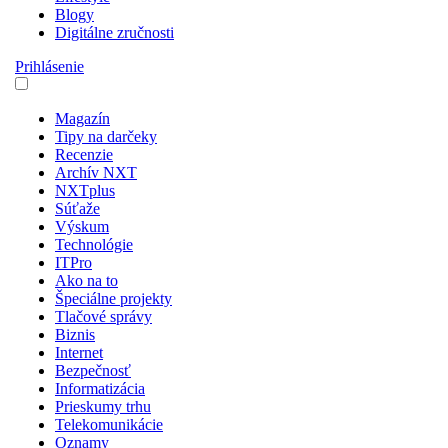
Blogy
Digitálne zručnosti
Prihlásenie
Magazín
Tipy na darčeky
Recenzie
Archív NXT
NXTplus
Súťaže
Výskum
Technológie
ITPro
Ako na to
Špeciálne projekty
Tlačové správy
Biznis
Internet
Bezpečnosť
Informatizácia
Prieskumy trhu
Telekomunikácie
Oznamy