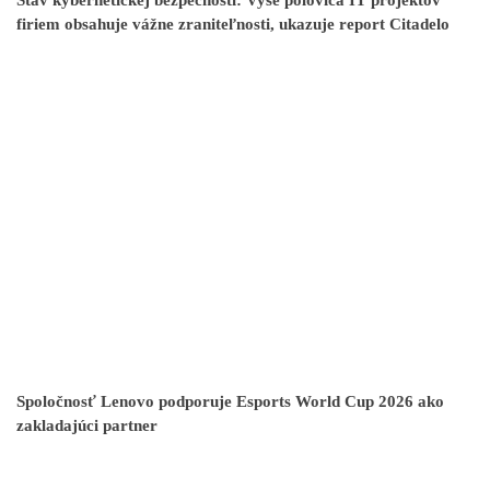
Stav kybernetickej bezpečnosti: Vyše polovica IT projektov
firiem obsahuje vážne zraniteľnosti, ukazuje report Citadelo
Spoločnosť Lenovo podporuje Esports World Cup 2026 ako
zakladajúci partner