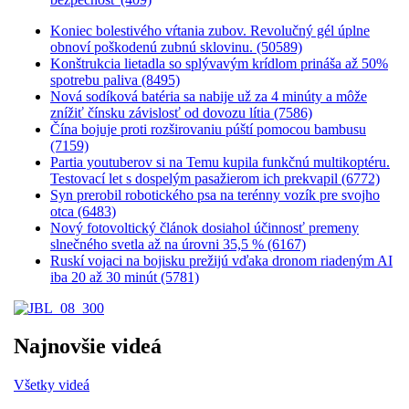
Koniec bolestivého vŕtania zubov. Revolučný gél úplne
obnoví poškodenú zubnú sklovinu. (50589)
Konštrukcia lietadla so splývavým krídlom prináša až 50%
spotrebu paliva (8495)
Nová sodíková batéria sa nabije už za 4 minúty a môže
znížiť čínsku závislosť od dovozu lítia (7586)
Čína bojuje proti rozširovaniu púští pomocou bambusu
(7159)
Partia youtuberov si na Temu kupila funkčnú multikoptéru.
Testovací let s dospelým pasažierom ich prekvapil (6772)
Syn prerobil robotického psa na terénny vozík pre svojho
otca (6483)
Nový fotovoltický článok dosiahol účinnosť premeny
slnečného svetla až na úrovni 35,5 % (6167)
Ruskí vojaci na bojisku prežijú vďaka dronom riadeným AI
iba 20 až 30 minút (5781)
Najnovšie videá
Všetky videá