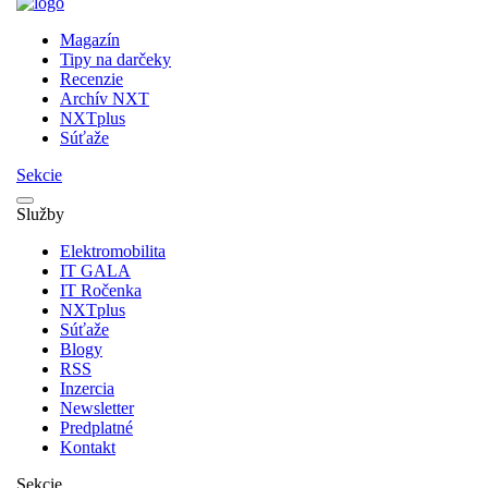
Magazín
Tipy na darčeky
Recenzie
Archív NXT
NXTplus
Súťaže
Sekcie
Služby
Elektromobilita
IT GALA
IT Ročenka
NXTplus
Súťaže
Blogy
RSS
Inzercia
Newsletter
Predplatné
Kontakt
Sekcie