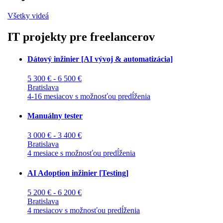
Všetky videá
IT projekty pre freelancerov
Dátový inžinier [AI vývoj & automatizácia]
5 300 € - 6 500 €
Bratislava
4-16 mesiacov s možnosťou predĺženia
Manuálny tester
3 000 € - 3 400 €
Bratislava
4 mesiace s možnosťou predĺženia
AI Adoption inžinier [Testing]
5 200 € - 6 200 €
Bratislava
4 mesiacov s možnosťou predĺženia