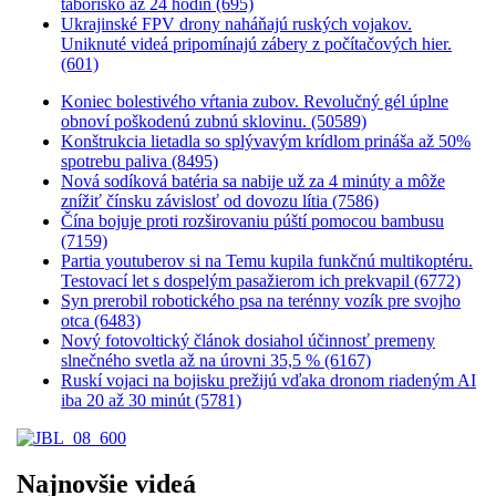
táborisko až 24 hodín (695)
Ukrajinské FPV drony naháňajú ruských vojakov.
Uniknuté videá pripomínajú zábery z počítačových hier.
(601)
Koniec bolestivého vŕtania zubov. Revolučný gél úplne
obnoví poškodenú zubnú sklovinu. (50589)
Konštrukcia lietadla so splývavým krídlom prináša až 50%
spotrebu paliva (8495)
Nová sodíková batéria sa nabije už za 4 minúty a môže
znížiť čínsku závislosť od dovozu lítia (7586)
Čína bojuje proti rozširovaniu púští pomocou bambusu
(7159)
Partia youtuberov si na Temu kupila funkčnú multikoptéru.
Testovací let s dospelým pasažierom ich prekvapil (6772)
Syn prerobil robotického psa na terénny vozík pre svojho
otca (6483)
Nový fotovoltický článok dosiahol účinnosť premeny
slnečného svetla až na úrovni 35,5 % (6167)
Ruskí vojaci na bojisku prežijú vďaka dronom riadeným AI
iba 20 až 30 minút (5781)
Najnovšie videá