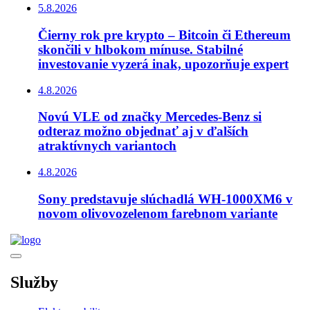
5.8.2026
Čierny rok pre krypto – Bitcoin či Ethereum
skončili v hlbokom mínuse. Stabilné
investovanie vyzerá inak, upozorňuje expert
4.8.2026
Novú VLE od značky Mercedes-Benz si
odteraz možno objednať aj v ďalších
atraktívnych variantoch
4.8.2026
Sony predstavuje slúchadlá WH-1000XM6 v
novom olivovozelenom farebnom variante
Služby