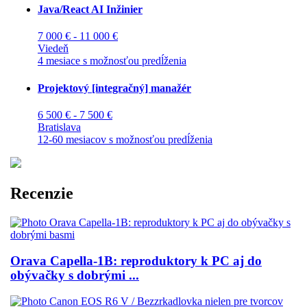
Java/React AI Inžinier
7 000 € - 11 000 €
Viedeň
4 mesiace s možnosťou predĺženia
Projektový [integračný] manažér
6 500 € - 7 500 €
Bratislava
12-60 mesiacov s možnosťou predĺženia
Recenzie
Orava Capella-1B: reproduktory k PC aj do
obývačky s dobrými ...