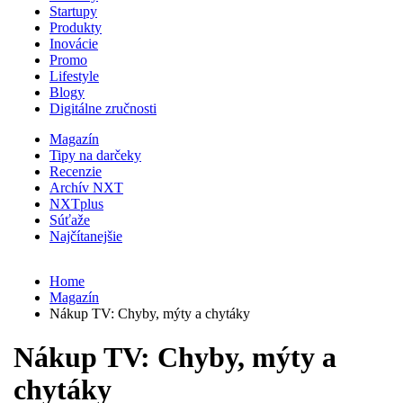
Startupy
Produkty
Inovácie
Promo
Lifestyle
Blogy
Digitálne zručnosti
Magazín
Tipy na darčeky
Recenzie
Archív NXT
NXTplus
Súťaže
Najčítanejšie
Home
Magazín
Nákup TV: Chyby, mýty a chytáky
Nákup TV: Chyby, mýty a
chytáky