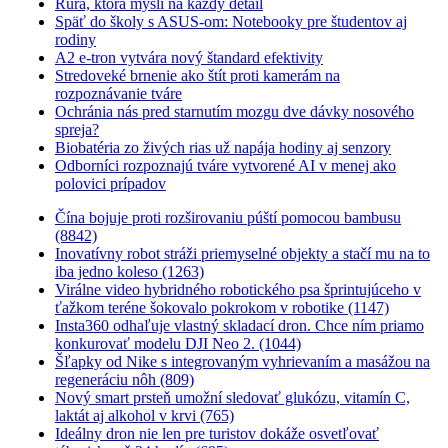
Rúra, ktorá myslí na každý detail
Späť do školy s ASUS-om: Notebooky pre študentov aj
rodiny
A2 e-tron vytvára nový štandard efektivity
Stredoveké brnenie ako štít proti kamerám na
rozpoznávanie tváre
Ochránia nás pred starnutím mozgu dve dávky nosového
spreja?
Biobatéria zo živých rias už napája hodiny aj senzory
Odborníci rozpoznajú tváre vytvorené AI v menej ako
polovici prípadov
Čína bojuje proti rozširovaniu púští pomocou bambusu
(8842)
Inovatívny robot stráži priemyselné objekty a stačí mu na to
iba jedno koleso (1263)
Virálne video hybridného robotického psa šprintujúceho v
ťažkom teréne šokovalo pokrokom v robotike (1147)
Insta360 odhaľuje vlastný skladací dron. Chce ním priamo
konkurovať modelu DJI Neo 2. (1044)
Šľapky od Nike s integrovaným vyhrievaním a masážou na
regeneráciu nôh (809)
Nový smart prsteň umožní sledovať glukózu, vitamín C,
laktát aj alkohol v krvi (765)
Ideálny dron nie len pre turistov dokáže osvetľovať