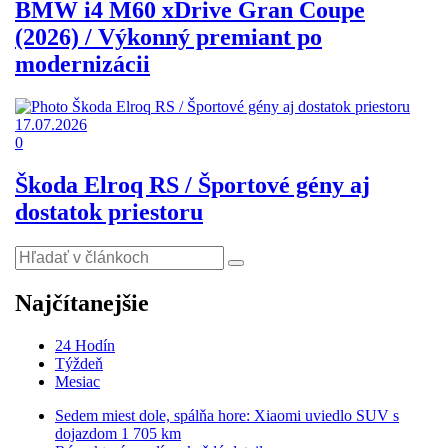
BMW i4 M60 xDrive Gran Coupe
(2026) / Výkonný premiant po
modernizácii
17.07.2026
0
Škoda Elroq RS / Športové gény aj
dostatok priestoru
Najčítanejšie
24 Hodín
Týždeň
Mesiac
Sedem miest dole, spálňa hore: Xiaomi uviedlo SUV s
dojazdom 1 705 km