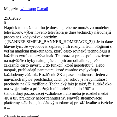
Magazín
whatsapp
E-mail
25.6.2026
0
Napriek tomu, že na trhu je dnes nepreberné množstvo modelov
televízorov, výber nového televízora je dnes technicky náročnejší
proces než kedykoľvek predtým.
{{BANNER|SIMPLE_BANNER_HOMEPAGE_2}} Je to dané
hlavne tým, že výrobcovia zaplavujú trh rôznymi technológiami s
veľmi mätúcim marketingom, ktorý často rovnakú technológiu u
každého výrobcu nazýva inak. Tentoraz sa preto spolu pozrieme
na najväčšie chyby nakupujúcich, pričom odhalíme, prečo
zákazníci často investujú do funkcií, ktoré nepotrebujú, alebo
naopak, prehliadajú parametre, ktoré zásadne ovplyvňujú
každodenný zážitok. Rozlíšenie 8K a pasca budúcnosti Jeden z
najväčších mýtov predchádzajúcich pár rokov je nevyhnutnosť
prechodu na 8K rozlíšenie. Technický fakt je taký, že ľudské oko
má svoje limity a pri bežných uhlopriečkach do 190" a
štandardnej pozorovacej vzdialenosti 2,5 metra je rozdiel medzi
4K a 8K prakticky nepostrehnuteľný. Navyše strea­movacie
platformy stále bojujú s dátovým tokom aj pri 4K kvalite a fyzické
n ...
Článok je uzamknutý