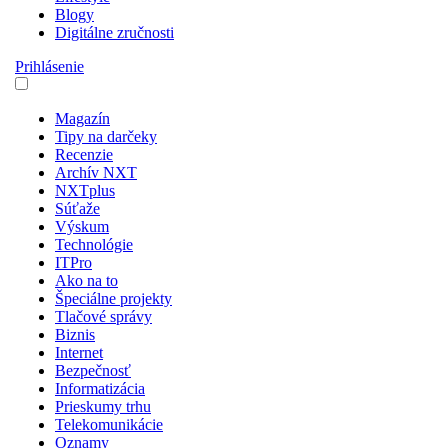
Blogy
Digitálne zručnosti
Prihlásenie
Magazín
Tipy na darčeky
Recenzie
Archív NXT
NXTplus
Súťaže
Výskum
Technológie
ITPro
Ako na to
Špeciálne projekty
Tlačové správy
Biznis
Internet
Bezpečnosť
Informatizácia
Prieskumy trhu
Telekomunikácie
Oznamy