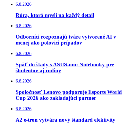
6.8.2026
Rúra, ktorá myslí na každý detail
6.8.2026
Odborníci rozpoznajú tváre vytvorené AI v
menej ako polovici prípadov
6.8.2026
Späť do školy s ASUS-om: Notebooky pre
študentov aj rodiny
6.8.2026
Spoločnosť Lenovo podporuje Esports World
Cup 2026 ako zakladajúci partner
6.8.2026
A2 e-tron vytvára nový štandard efektivity