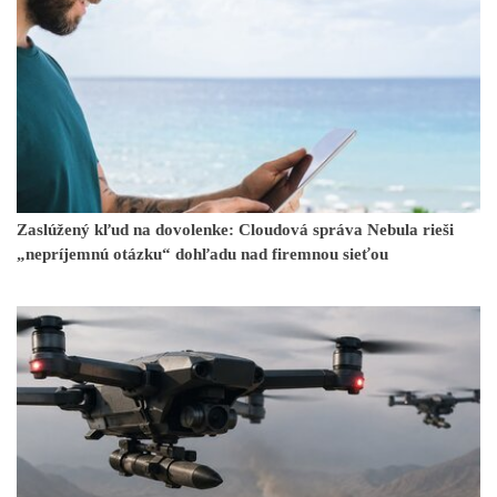
Zaslúžený kľud na dovolenke: Cloudová správa Nebula rieši
„nepríjemnú otázku“ dohľadu nad firemnou sieťou