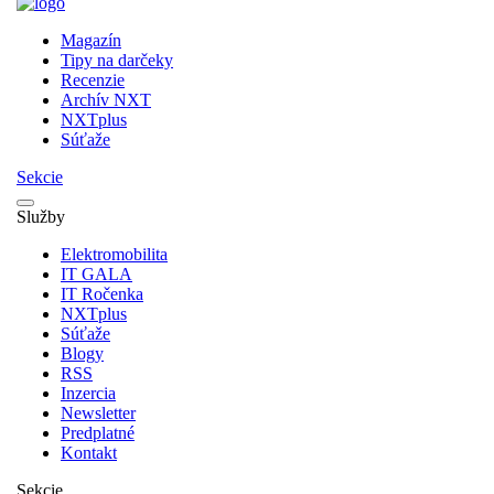
Magazín
Tipy na darčeky
Recenzie
Archív NXT
NXTplus
Súťaže
Sekcie
Služby
Elektromobilita
IT GALA
IT Ročenka
NXTplus
Súťaže
Blogy
RSS
Inzercia
Newsletter
Predplatné
Kontakt
Sekcie