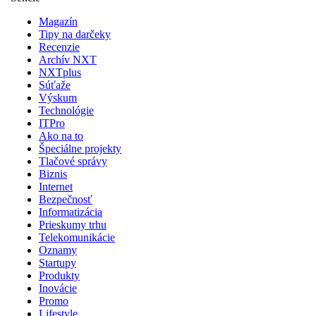
Magazín
Tipy na darčeky
Recenzie
Archív NXT
NXTplus
Súťaže
Výskum
Technológie
ITPro
Ako na to
Špeciálne projekty
Tlačové správy
Biznis
Internet
Bezpečnosť
Informatizácia
Prieskumy trhu
Telekomunikácie
Oznamy
Startupy
Produkty
Inovácie
Promo
Lifestyle