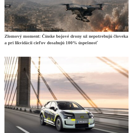
Zlomový moment: Čínske bojové drony už nepotrebujú človeka
a pri likvidácii cieľov dosahujú 100% úspešnosť