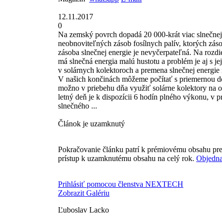
12.11.2017
0
Na zemský povrch dopadá 20 000-krát viac slnečnej e
neobnoviteľných zásob fosílnych palív, ktorých zás
zásoba slnečnej energie je nevyčerpateľná. Na rozdie
má slnečná energia malú hustotu a problém je aj s 
v solárnych kolektoroch a premena slnečnej energie 
V našich končinách môžeme počítať s priemernou do
možno v priebehu dňa využiť solárne kolektory na o
letný deň je k dispozícii 6 hodín plného výkonu, v
slnečného ...
Článok je uzamknutý
Pokračovanie článku patrí k prémiovému obsahu pre
prístup k uzamknutému obsahu na celý rok.
Objedna
Prihlásiť pomocou členstva NEXTECH
Zobrazit Galériu
Ľuboslav Lacko