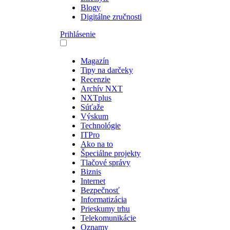
Blogy
Digitálne zručnosti
Prihlásenie
Magazín
Tipy na darčeky
Recenzie
Archív NXT
NXTplus
Súťaže
Výskum
Technológie
ITPro
Ako na to
Špeciálne projekty
Tlačové správy
Biznis
Internet
Bezpečnosť
Informatizácia
Prieskumy trhu
Telekomunikácie
Oznamy