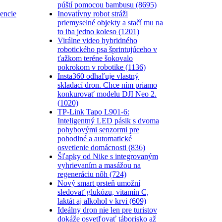
púští pomocou bambusu (8695)
Inovatívny robot stráži
encie
priemyselné objekty a stačí mu na
to iba jedno koleso (1201)
Virálne video hybridného
robotického psa šprintujúceho v
ťažkom teréne šokovalo
pokrokom v robotike (1136)
Insta360 odhaľuje vlastný
skladací dron. Chce ním priamo
konkurovať modelu DJI Neo 2.
(1020)
TP-Link Tapo L901-6:
Inteligentný LED pásik s dvoma
pohybovými senzormi pre
pohodlné a automatické
osvetlenie domácnosti (836)
Šľapky od Nike s integrovaným
vyhrievaním a masážou na
regeneráciu nôh (724)
Nový smart prsteň umožní
sledovať glukózu, vitamín C,
laktát aj alkohol v krvi (609)
Ideálny dron nie len pre turistov
dokáže osvetľovať táborisko až