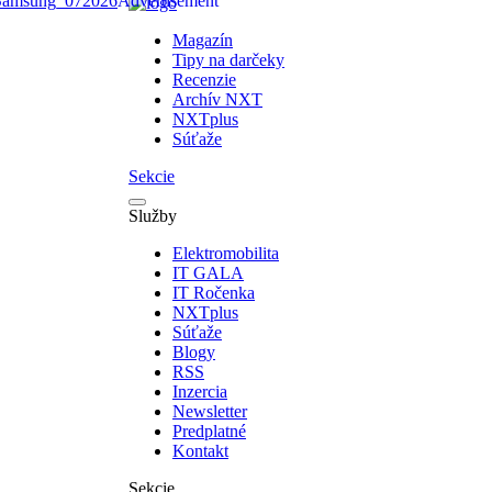
Magazín
Tipy na darčeky
Recenzie
Archív NXT
NXTplus
Súťaže
Sekcie
Služby
Elektromobilita
IT GALA
IT Ročenka
NXTplus
Súťaže
Blogy
RSS
Inzercia
Newsletter
Predplatné
Kontakt
Sekcie