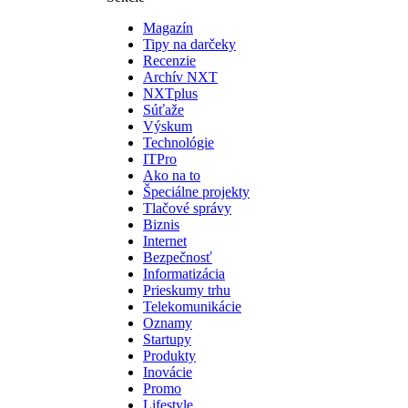
Magazín
Tipy na darčeky
Recenzie
Archív NXT
NXTplus
Súťaže
Výskum
Technológie
ITPro
Ako na to
Špeciálne projekty
Tlačové správy
Biznis
Internet
Bezpečnosť
Informatizácia
Prieskumy trhu
Telekomunikácie
Oznamy
Startupy
Produkty
Inovácie
Promo
Lifestyle