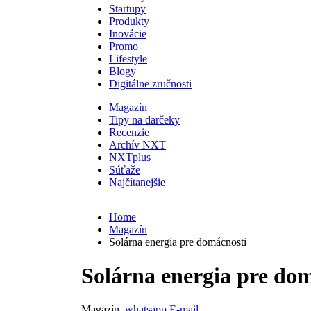
Startupy
Produkty
Inovácie
Promo
Lifestyle
Blogy
Digitálne zručnosti
Magazín
Tipy na darčeky
Recenzie
Archív NXT
NXTplus
Súťaže
Najčítanejšie
Home
Magazín
Solárna energia pre domácnosti
Solárna energia pre do
Magazín
whatsapp
E-mail