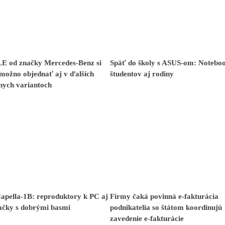
E od značky Mercedes-Benz si
Späť do školy s ASUS-om: Notebo
možno objednať aj v ďalších
študentov aj rodiny
nych variantoch
apella-1B: reproduktory k PC aj
Firmy čaká povinná e-fakturácia
ačky s dobrými basmi
podnikatelia so štátom koordinujú
zavedenie e-fakturácie