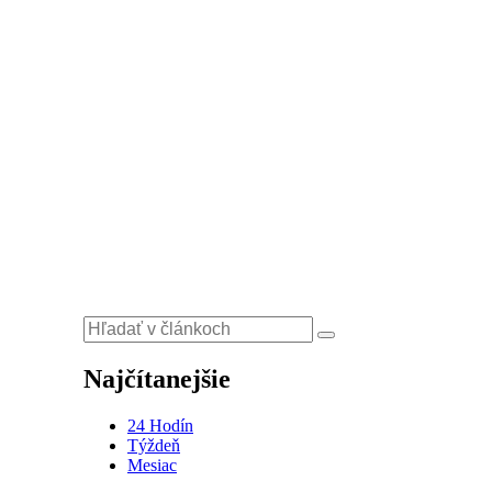
Najčítanejšie
24 Hodín
Týždeň
Mesiac