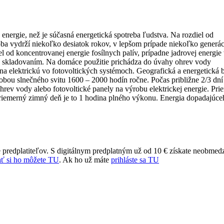
nergie, než je súčasná energetická spotreba ľudstva. Na rozdiel od
oba vydrží niekoľko desiatok rokov, v lepšom prípade niekoľko generác
l od koncentrovanej energie fosílnych palív, prípadne jadrovej energie
jej skladovaním. Na domáce použitie prichádza do úvahy ohrev vody
na elektrickú vo fotovoltických systémoch. Geografická a energetická b
bou slnečného svitu 1600 – 2000 hodín ročne. Počas približne 2/3 dní
hrev vody alebo fotovoltické panely na výrobu elektrickej energie. Pr
 priemerný zimný deň je to 1 hodina plného výkonu. Energia dopadajúce
 predplatiteľov. S digitálnym predplatným už od 10 € získate neobmed
ť si ho môžete TU
. Ak ho už máte
prihláste sa TU