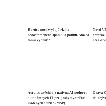
Horúce noci zvyšujú riziko
Novú VL
nedostatočného spánku o pätinu. Ako sa
odteraz 
tomu vyhnúť?
atraktív
Acronis urýchľuje natívnu AI podporu
Orava C
autonómnych IT pre poskytovateľov
do obýv
riadených služieb (MSP)