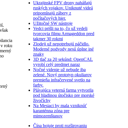
Ukrajinské FPV drony naháňajú
ruských vojakov. Uniknuté videá
pripomínajú zábery z
počítačových hier.
Užitočné SW nástroje
ií,
Vedci prišli na to, čo už vedeli
 však
tvorcovia filmu Armageddon pred
takmer 30 rokmi
ilancia
Zlodeji už nepotrebujú páčidlo.
 v roku
Moderné podvody nesú úplne iné
iemerný
znaky
ho
3D tlač za 20 sekúnd: OpenCAL
vyrobí celý predmet naraz
Nočné videnie už nebude iba
zelené. Nový prototyp okuliarov
premieňa infračervené svetlo na
farby.
zený
Plávajúca veterná farma vytvorila
pod hladinou útočisko pre morské
živočíchy
Na Mesiaci by mala vzniknúť
karanténna zóna pre
mimozemštanov
Čína bojuje proti rozširovaniu