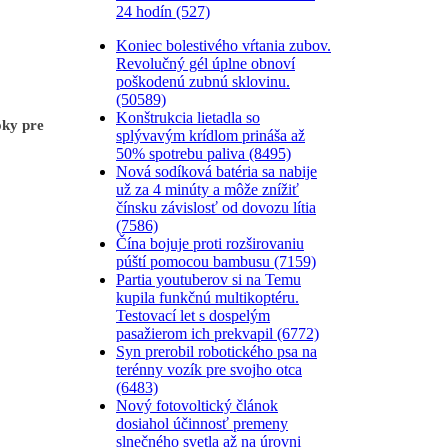
24 hodín (527)
Koniec bolestivého vŕtania zubov.
Revolučný gél úplne obnoví
poškodenú zubnú sklovinu.
(50589)
Konštrukcia lietadla so
oky pre
splývavým krídlom prináša až
50% spotrebu paliva (8495)
Nová sodíková batéria sa nabije
už za 4 minúty a môže znížiť
čínsku závislosť od dovozu lítia
(7586)
Čína bojuje proti rozširovaniu
púští pomocou bambusu (7159)
Partia youtuberov si na Temu
kupila funkčnú multikoptéru.
Testovací let s dospelým
pasažierom ich prekvapil (6772)
Syn prerobil robotického psa na
terénny vozík pre svojho otca
(6483)
Nový fotovoltický článok
dosiahol účinnosť premeny
slnečného svetla až na úrovni