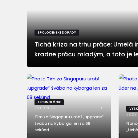
SPOLOČENSKÉ DOPADY
Tichá kríza na trhu práce: Umelá i
kradne prácu mladým, a toto je l
TECHNOLÓGIE
28.08.2025
0
VÝS
28.08
Tím zo Singapuru urobí „upgrade”
švába na kyborga len za 68
Nanoč
sekúnd
„tich
)
)