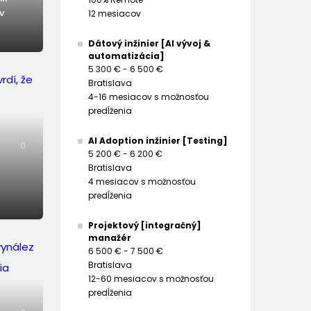
v
12 mesiacov
Dátový inžinier [AI vývoj &
automatizácia]
5 300 € - 6 500 €
Bratislava
4-16 mesiacov s možnosťou
predĺženia
AI Adoption inžinier [Testing]
0
5 200 € - 6 200 €
Bratislava
4 mesiacov s možnosťou
predĺženia
Projektový [integračný]
manažér
6 500 € - 7 500 €
Bratislava
12-60 mesiacov s možnosťou
predĺženia