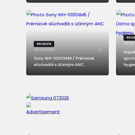
RECE
28.08
RECENZIE
28.08.2025
0
AquaF
Sony WH-1000XM6 / Prémiové
sprch
slúchadlá s účinným ANC
hygie
)
)