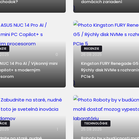
ôchodok?
domácich zariadení
)
NZIE
RECENZIE
.2025
0
26.08.2025
NUC 14 Pro AI / Výkonný mini
Kingston FURY Renegade G5
opilot+ s moderným
Rýchly disk NVMe s rozhran
esorom
PCIe 5
)
ÁCIE
TECHNOLÓGIE
.2025
1
25.08.2025
nite na staré, nudné
Roboty by v budúcnosti moh