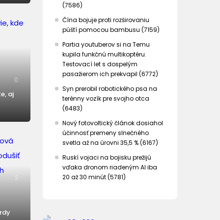
(7586)
Čína bojuje proti rozširovaniu
púští pomocou bambusu (7159)
Partia youtuberov si na Temu
kupila funkčnú multikoptéru.
Testovací let s dospelým
pasažierom ich prekvapil (6772)
0
Syn prerobil robotického psa na
e, aj
terénny vozík pre svojho otca
(6483)
Nový fotovoltický článok dosiahol
účinnosť premeny slnečného
svetla až na úrovni 35,5 % (6167)
Ruskí vojaci na bojisku prežijú
vďaka dronom riadeným AI iba
20 až 30 minút (5781)
2
ardy