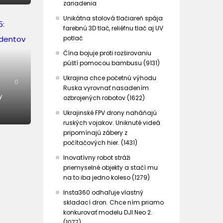
zariadenia
Unikátna stolová tlačiareň spája
farebnú 3D tlač, reliéfnu tlač aj UV
potlač
Čína bojuje proti rozširovaniu
púští pomocou bambusu (9131)
Ukrajina chce početnú výhodu
0
Ruska vyrovnať nasadením
y
ozbrojených robotov (1622)
Ukrajinské FPV drony naháňajú
ruských vojakov. Uniknuté videá
pripomínajú zábery z
počítačových hier. (1431)
Inovatívny robot stráži
priemyselné objekty a stačí mu
na to iba jedno koleso (1279)
Insta360 odhaľuje vlastný
skladací dron. Chce ním priamo
konkurovať modelu DJI Neo 2.
(1077)