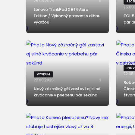
25.08.2025
0
RECE
25.08
Lenovo ThinkPad X9 14 Aura
Edition / Výkonný pracant s dlhou
TCL 5
výdržou
pár d
)
)
INOV
22.08
VÝSKUM
22.08.2025
2
Robo
Nový zázračný gél zastaví aj silné
Čínsk
krvácanie v priebehu pár sekúnd
štvor
)
)