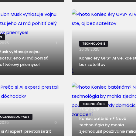
IS
.2025
1
TECHNOLÓGIE
26.08.2025
Musk vyhlasuje vojnu
softu: jeho AI má pohltiť
Koniec éry GPS? AI vie, kde st
softvérový priemysel
bez satelitov
)
TECHNOLÓGIE
26.08.2025
LOČENSKÉ DOPADY
Koniec batériám? Nová
.2025
0
technológia by mohla
si AI experti prestali šetriť
zjednodušiť používanie mili