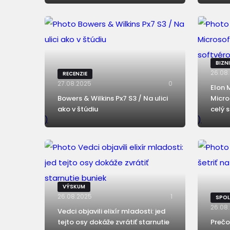
BIZN
26.08
RECENZIE
27.08.2025
0
Elon 
Bowers & Wilkins Px7 S3 / Na ulici
Micro
ako v štúdiu
celý 
)
)
VÝSKUM
26.08.2025
1
SPO
26.08
Vedci objavili elixír mladosti: jed
tejto osy dokáže zvrátiť starnutie
Prečo 