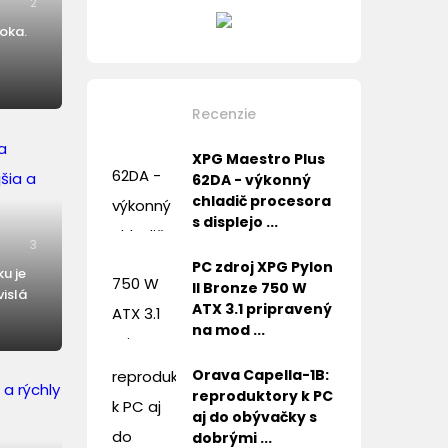
2
roka.
Recenzie
XPG Maestro Plus
62DA - výkonný
chladič procesora
s displejo ...
3
PC zdroj XPG Pylon
u je
II Bronze 750 W
vislá
ATX 3.1 pripravený
na mod ...
Orava Capella-1B:
reproduktory k PC
aj do obývačky s
dobrými ...