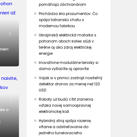
pomáhajú záchranárom
Prichádza éra prozumentov: Čo
spája tatranskú chatu s
modernou fabrikou
0
Ukrajinská elektrická motorka s
pohonom oboch kolies slúži v
teréne aj ako zdroj elektrickej
mieri
energie
Inovatívne modulárne tenisky si
doma vytlačíte aj opravíte
Vojak si v pivnici zostrojil nositeľný
detektor dronov za menej než 120
USD
Roboty už budú cítiť zranenia
1
vďaka novej samoopravnej
ale o
elektronickej koži
Hybridný stroj spája razenie,
í
vŕtanie a odstreľovanie do
jedného tunelovacieho