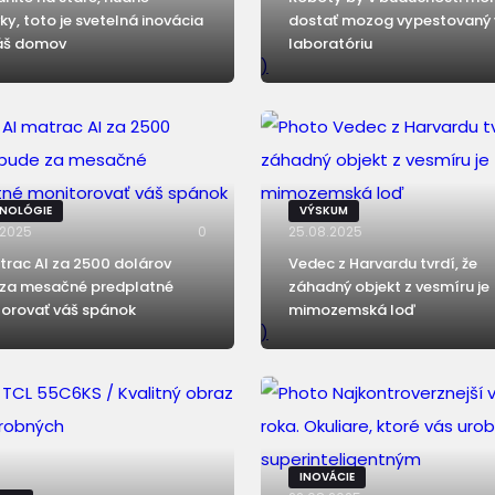
ky, toto je svetelná inovácia
dostať mozog vypestovaný 
váš domov
laboratóriu
)
NOLÓGIE
VÝSKUM
.2025
0
25.08.2025
trac AI za 2500 dolárov
Vedec z Harvardu tvrdí, že
za mesačné predplatné
záhadný objekt z vesmíru je
orovať váš spánok
mimozemská loď
)
INOVÁCIE