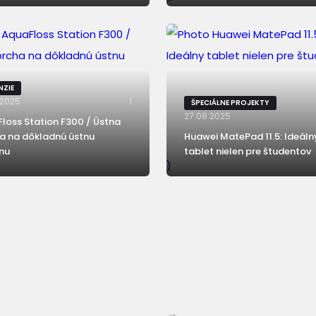
NZIE
.2025
1
ŠPECIÁLNE PROJEKTY
27.08.2025
loss Station F300 / Ústna
a na dôkladnú ústnu
Huawei MatePad 11.5: Ideáln
nu
tablet nielen pre študentov
)