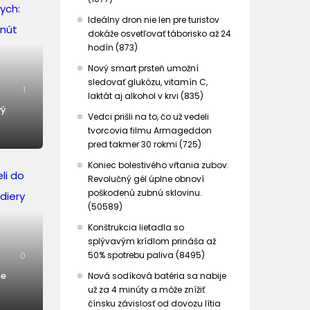
Ideálny dron nie len pre turistov
dokáže osvetľovať táborisko až 24
hodín (873)
Nový smart prsteň umožní
sledovať glukózu, vitamín C,
1
laktát aj alkohol v krvi (835)
vý
Vedci prišli na to, čo už vedeli
tvorcovia filmu Armageddon
pred takmer 30 rokmi (725)
Koniec bolestivého vŕtania zubov.
Revolučný gél úplne obnoví
poškodenú zubnú sklovinu.
(50589)
Konštrukcia lietadla so
splývavým krídlom prináša až
50% spotrebu paliva (8495)
0
še
Nová sodíková batéria sa nabije
už za 4 minúty a môže znížiť
čínsku závislosť od dovozu lítia