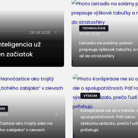
TECHNOLÓGIE
28.08.2025
1
28.08.2025
nteligencia už
Lietadlo na solárny pohon
prepisuje výškové tabuľky a 
en začiatok
až do stratosféry
)
VÝSKUM
28.08.2025
KUM
Konšpirácie nie sú o naivite, 
.2025
0
spolupatričnosti. Päť rokov
astice ako trojitý úder na
výskumu ukázalo, prečo ľud
ého zabijaka“ v cievach
priťahujú
)