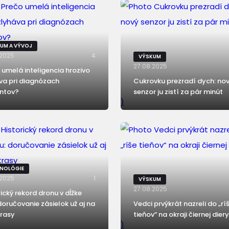
UM A VÝVOJ
.2025
4
VÝSKUM
27.08.2025
 umelá inteligencia hrozivo
va pri diagnózach
Cukrovku prezradí dych: no
ntov?
senzor ju zistí za pár minút
)
NOLÓGIE
.2025
1
VÝSKUM
27.08.2025
rický rekord dronu v dĺžke
 doručovanie zásielok už aj na
Vedci prvýkrát nazreli do „rí
trasy
tieňov“ na okraji čiernej diery
)