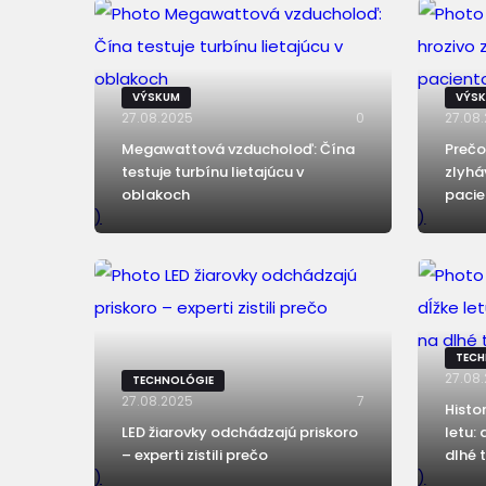
VÝSKUM
VÝSK
27.08.2025
0
27.08
Megawattová vzducholoď: Čína
Prečo
testuje turbínu lietajúcu v
zlyhá
oblakoch
pacie
)
)
TECH
27.08
TECHNOLÓGIE
27.08.2025
7
Histo
LED žiarovky odchádzajú priskoro
letu:
– experti zistili prečo
dlhé 
)
)