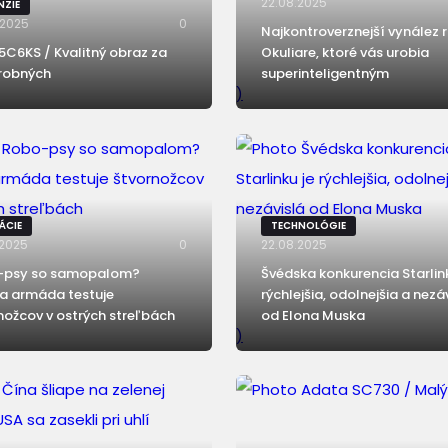
22.08.2025
NZIE
.2025
0
Najkontroverznejší vynález 
5C6KS / Kvalitný obraz za
Okuliare, ktoré vás urobia
robných
superinteligentným
)
ÁCIE
TECHNOLÓGIE
.2025
0
22.08.2025
-psy so samopalom?
Švédska konkurencia Starlink
a armáda testuje
rýchlejšia, odolnejšia a nezá
nožcov v ostrých streľbách
od Elona Muska
)