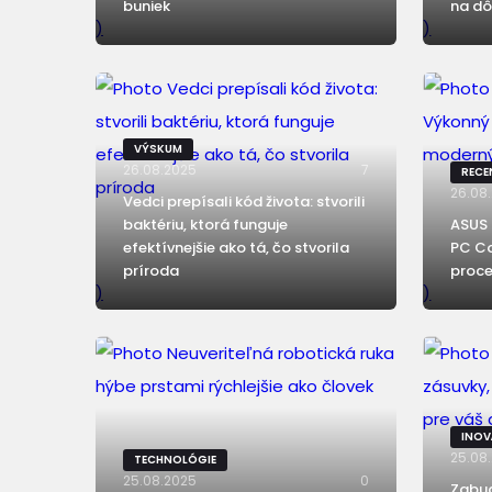
buniek
na d
)
)
VÝSKUM
26.08.2025
7
RECE
26.08
Vedci prepísali kód života: stvorili
baktériu, ktorá funguje
ASUS 
efektívnejšie ako tá, čo stvorila
PC C
príroda
proc
)
)
INOV
25.08
TECHNOLÓGIE
25.08.2025
0
Zabud