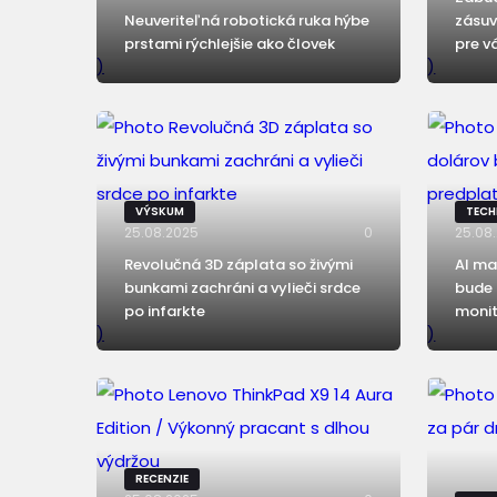
Neuveriteľná robotická ruka hýbe
zásuv
prstami rýchlejšie ako človek
pre 
)
)
VÝSKUM
TECH
25.08.2025
0
25.08
Revolučná 3D záplata so živými
AI ma
bunkami zachráni a vylieči srdce
bude 
po infarkte
monit
)
)
RECENZIE