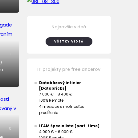
Najnovšie videá
VŠETKY VIDEÁ
1
 /
IT projekty pre freelancerov
ím
Databázový inžinier
[Databricks]
7 000 € - 8 400 €
100% Remote
4 mesiace s možnosťou
predĺženia
ITAM špecialista (part-time)
0
4 000 € - 6 000 €
li
100% Remote