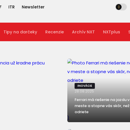
F
ITR
Newsletter
Tipy na darčeky
Recenzie
Archív NXT
NXTplus
INOVÁCIE
28.08.2025
Ferrari má riešenie na jazdu v
meste a stopne vás skôr, než
odriete
)