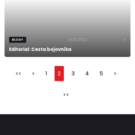
28.10.2022
0
BLOGY
Editorial: Cesta bojovníka
<<
<
1
2
3
4
5
>
>>