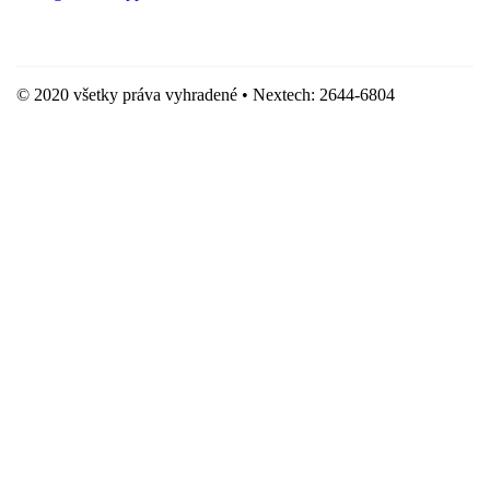
Hostingove služby poskytuje spoločnosť WebSupport, s.r.o.
© 2020 všetky práva vyhradené • Nextech: 2644-6804