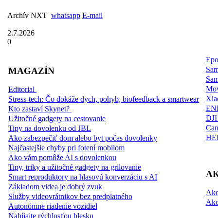
Archív NXT
whatsapp
E-mail
2.7.2026
0
Epo
Sa
MAGAZÍN
Sam
Mo
Editorial
Xia
Stress-tech: Čo dokáže dych, pohyb, biofeedback a smartwear
END
Kto zastaví Skynet?
DJI
Užitočné gadgety na cestovanie
Can
Tipy na dovolenku od JBL
HE
Ako zabezpečiť dom alebo byt počas dovolenky
Najčastejšie chyby pri fotení mobilom
Ako vám pomôže AI s dovolenkou
Tipy, triky a užitočné gadgety na grilovanie
AK
Smart reproduktory na hlasovú konverzáciu s AI
Základom videa je dobrý zvuk
Ako
Služby videovrátnikov bez predplatného
Ako
Autonómne riadenie vozidiel
Nabíjajte rýchlosťou blesku