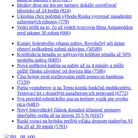
Ideálny dron nie len pre turistov dokáže osvetľovať
táborisko až 24 hodín (824)
Ukrajina chce početnú výhodu Ruska vyrovnať nasadením
ozbrojených robotov (778)
Vedci prišli na to, čo už vedeli tvorcovia filmu Armageddon
pred takmer 30 rokmi (666)
Koniec bolestivého vŕtania zubov. Revolučný gél úplne
obnoví poškodenú zubnú sklovinu. (50589)
Konštrukcia lietadla so splývavým krídlom prináša až 50%
spotrebu paliva (8495)
Nová sodíková batéria sa nabije už za 4 minúty a môže
znížiť čínsku závislosť od dovozu lítia (7586)
Čína bojuje proti rozširovaniu púští pomocou bambusu
(7159)
Partia youtuberov si na Temu kupila funkčnú multikoptéru.
Testovací let s dospelým pasažierom ich prekvapil (6772)
Syn prerobil robotického psa na terénny vozík pre svojho
otca (6483)
Nový fotovoltický článok dosiahol účinnosť premeny
slnečného svetla až na úrovni 35,5 % (6167)
Ruskí vojaci na bojisku prežijú vďaka dronom riadeným AI
iba 20 až 30 minút (5781)