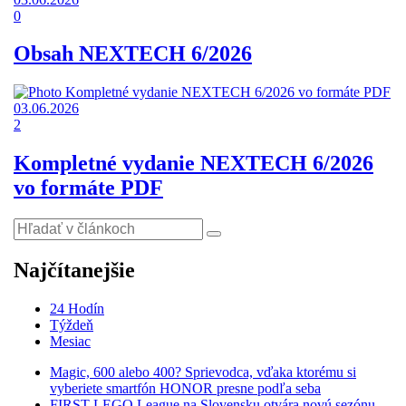
0
Obsah NEXTECH 6/2026
03.06.2026
2
Kompletné vydanie NEXTECH 6/2026
vo formáte PDF
Najčítanejšie
24 Hodín
Týždeň
Mesiac
Magic, 600 alebo 400? Sprievodca, vďaka ktorému si
vyberiete smartfón HONOR presne podľa seba
FIRST LEGO League na Slovensku otvára novú sezónu