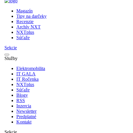
Magazín
Tipy na darčeky
Recenzie
Archív NXT
NXTplus
Súťaže
Sekcie
Služby
Elektromobilita
IT GALA
IT Ročenka
NXTplus
Súťaže
Blogy
RSS
Inzercia
Newsletter
Predplatné
Kontakt
Sekcie