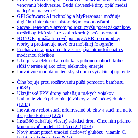
venovanú biodiverzite. Budú slovenské tímy opäť medzi
najlepšími na svete?
GFI Software: AI technológia MyPersonas umožňuje
digitálnu interakciu s historickými osobnosťami
Slovak Telekom v prvom polroku zvýšil počet zákazníkov,
rozšíril optickú sieť a získal rekordný počet ocenení
HONOR prináša filmové postupy ARRI do mobilnej
tvorby a predstavuje novú éru mobilnej fotografie
Prichádza éra prozumentov: Čo spája tatranskú chatu s
modernou fabrikou
Ukrajinská elektrická motorka s pohonom oboch kolies
slúži v teréne aj ako zdroj elektrickej energie
Inovatívne modulárne tenisky si doma vytlačíte aj opravíte
Čína bojuje proti rozširovaniu púští pomocou bambusu
(9083)
Ukrajinské FPV drony naháňajú ruských vojakov.
Uniknuté videá pripomínajú zábery z počítačových hier.
(1287)
Inovatívny robot stráži priemyselné objekty a stačí mu na to
iba jedno koleso (1276)
Insta360 odhaľuje vlastný skladací dron. Chce ním priamo
konkurovať modelu DJI Neo 2. (1073)
Nový smart prsteň umožní sledovať glukózu, vitamín C,
laktát aj alkohol v krvi (827)