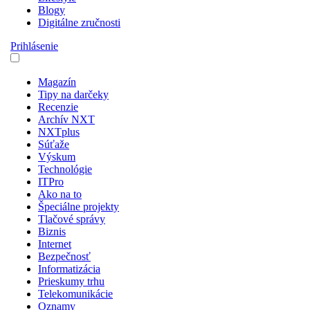
Blogy
Digitálne zručnosti
Prihlásenie
Magazín
Tipy na darčeky
Recenzie
Archív NXT
NXTplus
Súťaže
Výskum
Technológie
ITPro
Ako na to
Špeciálne projekty
Tlačové správy
Biznis
Internet
Bezpečnosť
Informatizácia
Prieskumy trhu
Telekomunikácie
Oznamy