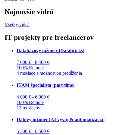
Najnovšie videá
Všetky videá
IT projekty pre freelancerov
Databázový inžinier [Databricks]
7 000 € - 8 400 €
100% Remote
4 mesiace s možnosťou predĺženia
ITAM špecialista (part-time)
4 000 € - 6 000 €
100% Remote
12 mesiacov
Dátový inžinier [AI vývoj & automatizácia]
5 300 € - 6 500 €