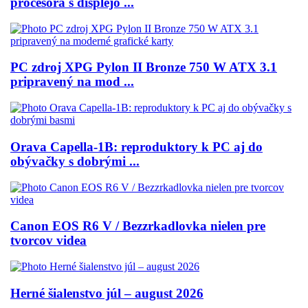
procesora s displejo ...
PC zdroj XPG Pylon II Bronze 750 W ATX 3.1
pripravený na mod ...
Orava Capella-1B: reproduktory k PC aj do
obývačky s dobrými ...
Canon EOS R6 V / Bezzrkadlovka nielen pre
tvorcov videa
Herné šialenstvo júl – august 2026