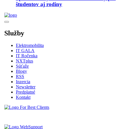
študentov aj rodiny
Služby
Elektromobilita
IT GALA
IT Ročenka
NXTplus
Súťaže
Blogy
RSS
Inzercia
Newsletter
Predplatné
Kontakt
Vytvorené spoločnosťou For Best Clients, s.r.o.