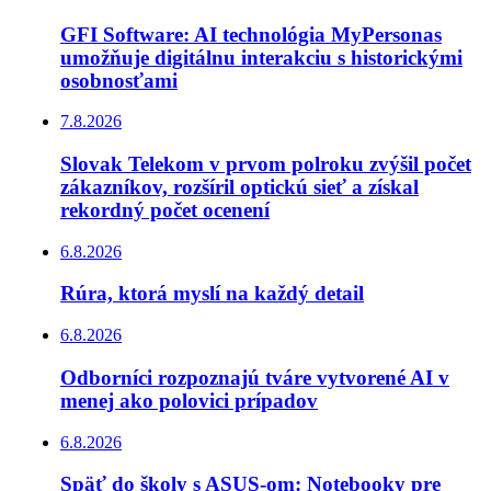
GFI Software: AI technológia MyPersonas
umožňuje digitálnu interakciu s historickými
osobnosťami
7.8.2026
Slovak Telekom v prvom polroku zvýšil počet
zákazníkov, rozšíril optickú sieť a získal
rekordný počet ocenení
6.8.2026
Rúra, ktorá myslí na každý detail
6.8.2026
Odborníci rozpoznajú tváre vytvorené AI v
menej ako polovici prípadov
6.8.2026
Späť do školy s ASUS-om: Notebooky pre