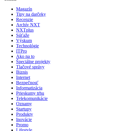
Magazín
Tipy na darčeky
Recenzie
Archív NXT
NXTplus
Súťaže
Výskum
Technológie
ITPro
Ako na to
Špeciálne projekty
Tlačové správy
Biznis
Internet
Bezpečnosť
Informatizácia
Prieskumy trhu
Telekomunikácie
Oznamy
Startupy
Produkty
Inovácie
Promo
Lifestyle