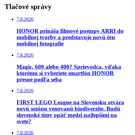
Tlačové správy
7.8.2026
HONOR prináša filmové postupy ARRI do
mobilnej tvorby a predstavuje novú éru
mobilnej fotografie
7.8.2026
Magic, 600 alebo 400? Sprievodca, vďaka
ktorému si vyberiete smartfón HONOR
presne podľa seba
7.8.2026
FIRST LEGO League na Slovensku otvára
novú sezónu venovanú biodiverzite. Budú
slovenské tímy opäť medzi najlepšími na
svete?
7.8.2026