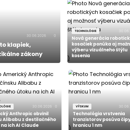
30.06
TECHNOLÓGIE
30.06.2026
0
Nová generácia robotic
to klapiek,
kosačiek ponúka aj možn
výberu vizuálneho štýlu
yzikálne zákony
kosenia
)
30.06.2026
0
30.06
OLÓGIE
VÝSKUM
cký Anthropic obvinil
Technológia vrstvenia
u Alibabu z destilačného
tranzistorov posúva čip
 na ich AI Claude
hranicu 1 nm
)