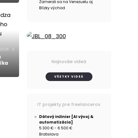
Zamerali sa na Venezuelu aj
Blízky východ
.2026
0
á
Najnovšie videá
íka
VŠETKY VIDEÁ
IT projekty pre freelancerov
Dátový inžinier [AI vývoj &
automatizácia]
5 300 € - 6 500 €
Bratislava