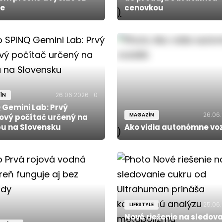
ie
cenovkou
)
26.06.2026
0
ÍN
 Gemini Lab: Prvý
26.06
MAGAZÍN
ový počítač určený na
u na Slovensku
Ako vidia autonómne voz
)
25.06
LIFESTYLE
Nové riešenie na sledov