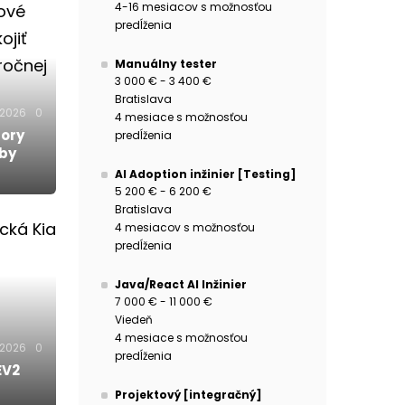
4-16 mesiacov s možnosťou
predĺženia
Manuálny tester
3 000 € - 3 400 €
Bratislava
.2026
0
4 mesiace s možnosťou
tory
predĺženia
eby
AI Adoption inžinier [Testing]
5 200 € - 6 200 €
Bratislava
4 mesiacov s možnosťou
predĺženia
Java/React AI Inžinier
7 000 € - 11 000 €
Viedeň
4 mesiace s možnosťou
.2026
0
predĺženia
EV2
Projektový [integračný]