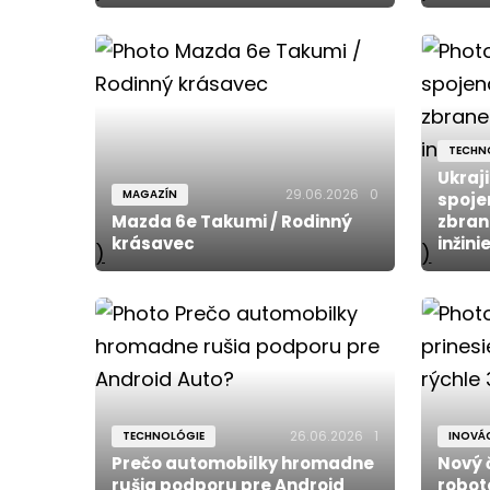
TECHN
Ukraj
29.06.2026
0
MAGAZÍN
spoje
Mazda 6e Takumi / Rodinný
zbran
krásavec
inžini
)
)
26.06.2026
1
TECHNOLÓGIE
INOVÁC
Prečo automobilky hromadne
Nový 
rušia podporu pre Android
robot