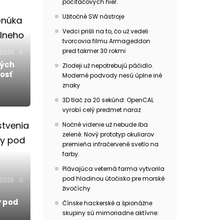
počítačových hier.
Užitočné SW nástroje
Vedci prišli na to, čo už vedeli
tvorcovia filmu Armageddon
pred takmer 30 rokmi
.2026
0
kých
Zlodeji už nepotrebujú páčidlo.
osť
Moderné podvody nesú úplne iné
znaky
3D tlač za 20 sekúnd: OpenCAL
vyrobí celý predmet naraz
Nočné videnie už nebude iba
zelené. Nový prototyp okuliarov
premieňa infračervené svetlo na
farby.
Plávajúca veterná farma vytvorila
pod hladinou útočisko pre morské
.2026
0
živočíchy
y pod
Čínske hackerské a špionážne
skupiny sú mimoriadne aktívne: