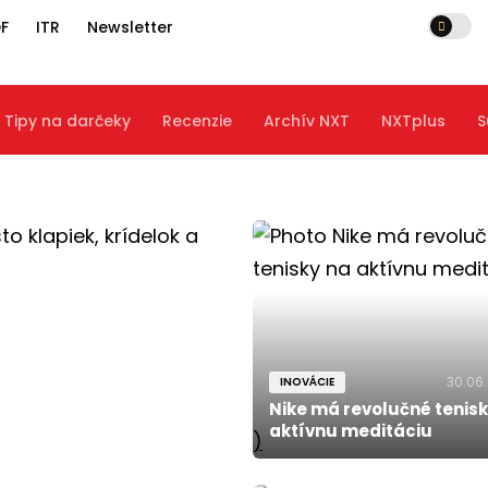
F
ITR
Newsletter
Tipy na darčeky
Recenzie
Archív NXT
NXTplus
S
30.06
INOVÁCIE
Nike má revolučné tenisk
aktívnu meditáciu
)