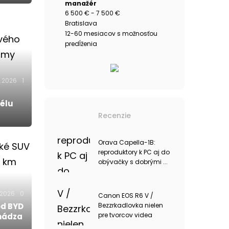
manažér
6 500 € - 7 500 €
Bratislava
12-60 mesiacov s možnosťou
predĺženia
.2026
1
gélu
Recenzie
Orava Capella-1B:
reproduktory k PC aj do
obývačky s dobrými ...
.2026
0
Canon EOS R6 V /
Bezzrkadlovka nielen
od BYD
pre tvorcov videa
hádza