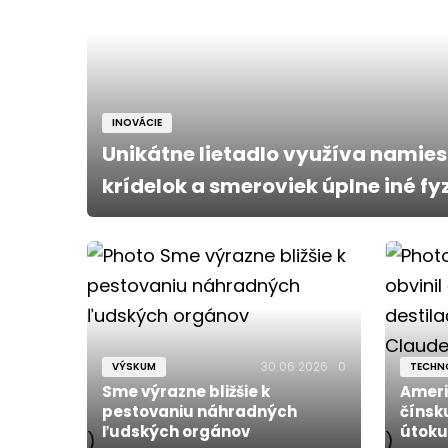
INOVÁCIE
Unikátne lietadlo využíva namies
krídelok a smeroviek úplne iné f
30.06.2026
0
VÝSKUM
TECHN
Sme výrazne bližšie k
Ameri
pestovaniu náhradných
čínsk
ľudských orgánov
útoku
)
)