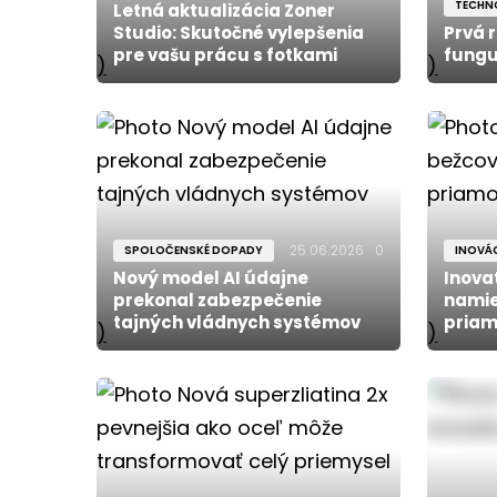
TECHN
Letná aktualizácia Zoner
Studio: Skutočné vylepšenia
Prvá 
pre vašu prácu s fotkami
fungu
)
)
25.06.2026
0
SPOLOČENSKÉ DOPADY
INOVÁC
Nový model AI údajne
Inova
prekonal zabezpečenie
namie
tajných vládnych systémov
priam
)
)