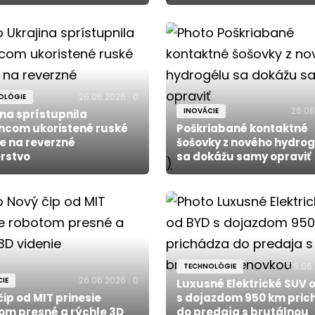
26.06.2026
0
OLÓGIE
26.06
INOVÁCIE
ina sprístupnila
ncom ukoristené ruské
Poškriabané kontaktné
e na reverzné
šošovky z nového hydro
erstvo
sa dokážu samy opraviť
)
26.06
TECHNOLÓGIE
26.06.2026
0
IE
Luxusné Elektrické SUV 
čip od MIT prinesie
s dojazdom 950 km pric
om presné a rýchle 3D
do predaja s brutálnou