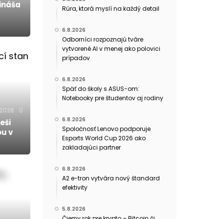
ináša
Rúra, ktorá myslí na každý detail
6.8.2026
Odborníci rozpoznajú tváre
vytvorené AI v menej ako polovici
prípadov
6.8.2026
Späť do školy s ASUS-om:
Notebooky pre študentov aj rodiny
.2026
0
6.8.2026
eši
Spoločnosť Lenovo podporuje
ou v
Esports World Cup 2026 ako
zakladajúci partner
6.8.2026
A2 e-tron vytvára nový štandard
efektivity
5.8.2026
Čierny rok pre krypto – Bitcoin či