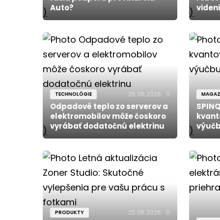
Auto?
viden
)
)
26.06.2026
0
TECHNOLÓGIE
MAGAZ
Odpadové teplo zo serverov a
SPINQ
elektromobilov môže čoskoro
kvant
vyrábať dodatočnú elektrinu
výučb
)
)
25.06.2026
0
PRODUKTY