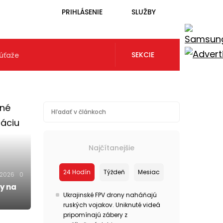
PRIHLÁSENIE
SLUŽBY
SEKCIE
úťaže
Najčítanejšie
24 Hodín
Týždeň
Mesiac
.2026
0
y na
Ukrajinské FPV drony naháňajú
ruských vojakov. Uniknuté videá
pripomínajú zábery z