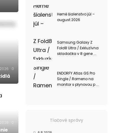
Herné šialenstvo júl –
august 2026
Samsung Galaxy Z
Fold8 Ultra / Exkluzívna
skladačka v 8 gene ...
.2026
0
ENDORFY Atlas GS Pro
idlá
Single / Rameno na
monitor s plynovou p ...
Tlačové správy
.2026
0
anie
6.8.2026