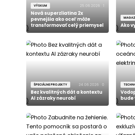
25.06.2026
1
VÝSKUM
Nová superzliatina 2x
MAGAZ
pevnejšia ako oceľ môže
transformovať celý priemysel
Ako v
)
)
24.06.2026
0
ŠPECIÁLNE PROJEKTY
TECHN
Bez kvalitných dát a kontextu
Vodop
AI zázraky neurobí
bude 
)
)