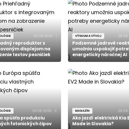
29.06.2026
1
29.06
OLÓGIE
VÝSKUM A VÝVOJ
ľadný reproduktor s
Podzemné jadrové reak
rovaným displejom na
umožnia uspokojiť potr
zenie textov pesničiek
energeticky náročnej AI
)
29.06.2026
0
29.06
OLÓGIE
MAGAZÍN
a spúšťa produkciu
Ako jazdí elektrická Kia 
ných fotonických čipov
Made in Slovakia?
)