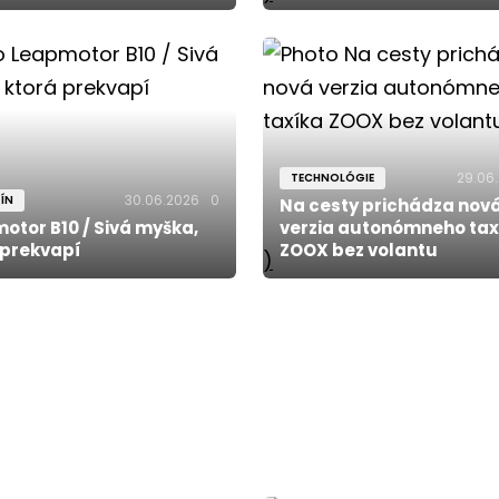
29.06
TECHNOLÓGIE
30.06.2026
0
ÍN
Na cesty prichádza nov
otor B10 / Sivá myška,
verzia autonómneho tax
 prekvapí
ZOOX bez volantu
)