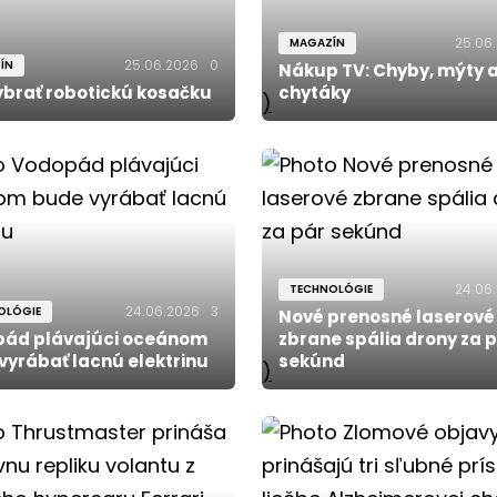
25.06
MAGAZÍN
25.06.2026
0
ÍN
Nákup TV: Chyby, mýty 
ybrať robotickú kosačku
chytáky
)
24.06
TECHNOLÓGIE
24.06.2026
3
OLÓGIE
Nové prenosné laserové
ád plávajúci oceánom
zbrane spália drony za 
vyrábať lacnú elektrinu
sekúnd
)