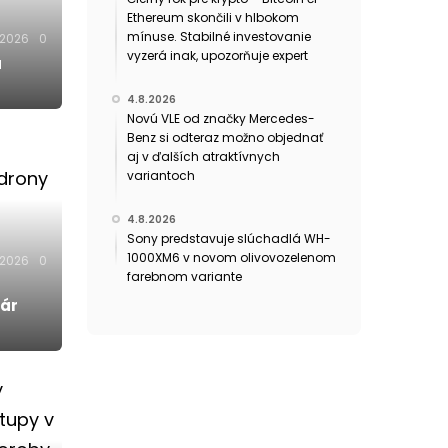
Ethereum skončili v hlbokom
mínuse. Stabilné investovanie
.2026
0
vyzerá inak, upozorňuje expert
a
4.8.2026
Novú VLE od značky Mercedes-
Benz si odteraz možno objednať
aj v ďalších atraktívnych
variantoch
4.8.2026
Sony predstavuje slúchadlá WH-
1000XM6 v novom olivovozelenom
.2026
0
farebnom variante
pár