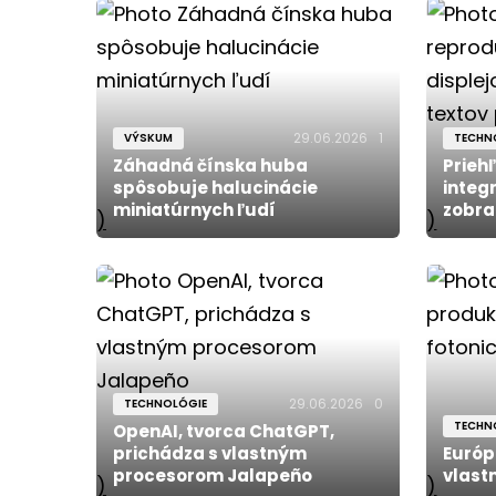
29.06.2026
1
VÝSKUM
TECHN
Záhadná čínska huba
Prieh
spôsobuje halucinácie
integ
miniatúrnych ľudí
zobra
)
)
29.06.2026
0
TECHNOLÓGIE
TECHN
OpenAI, tvorca ChatGPT,
prichádza s vlastným
Európ
procesorom Jalapeño
vlast
)
)