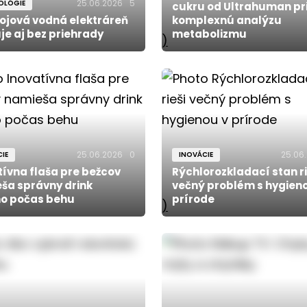
25.06.2026
5
OLÓGIE
cukru od Ultrahuman pr
rojová vodná elektráreň
komplexnú analýzu
je aj bez priehrady
metabolizmu
)
25.06.2026
0
25.06
IE
INOVÁCIE
tívna flaša pre bežcov
Rýchlorozkladací stan ri
ša správny drink
večný problém s hygien
o počas behu
prírode
)