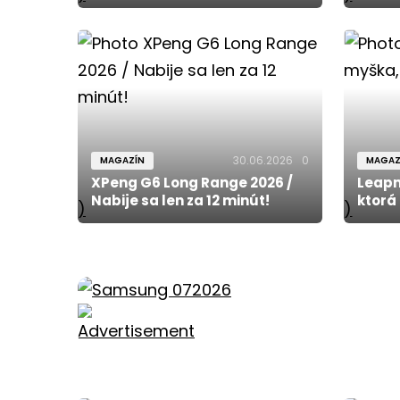
30.06.2026
0
MAGAZÍN
MAGAZ
XPeng G6 Long Range 2026 /
Leapm
Nabije sa len za 12 minút!
ktorá
)
)